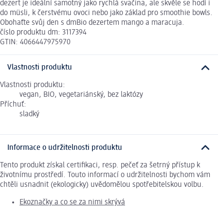
dezert je ideální samotný jako rychlá svačina, ale skvěle se hodí i
do müsli, k čerstvému ovoci nebo jako základ pro smoothie bowls.
Obohaťte svůj den s dmBio dezertem mango a maracuja.
číslo produktu dm: 3117394
GTIN: 4066447975970
Vlastnosti produktu
Vlastnosti produktu:
vegan, BIO, vegetariánský, bez laktózy
Příchuť:
sladký
Informace o udržitelnosti produktu
Tento produkt získal certifikaci, resp. pečeť za šetrný přístup k
životnímu prostředí. Touto informací o udržitelnosti bychom vám
chtěli usnadnit (ekologicky) uvědomělou spotřebitelskou volbu.
Ekoznačky a co se za nimi skrývá