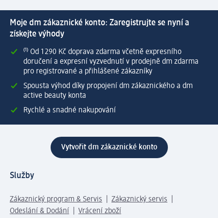
Moje dm zákaznické konto: Zaregistrujte se nyní a
získejte výhody
⁽¹⁾ Od 1 290 Kč doprava zdarma včetně expresního
doručení a expresní vyzvednutí v prodejně dm zdarma
pro registrované a přihlášené zákazníky
Spousta výhod díky propojení dm zákaznického a dm
active beauty konta
Rychlé a snadné nakupování
Vytvořit dm zákaznické konto
Služby
Zákaznický program & Servis
Zákaznický servis
Odeslání & Dodání
Vrácení zboží