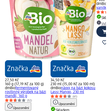
dmBio
bi
vanilkový
Skla
Vybra
27,50 Kč
34,50 Kč
160 g (17,19 Kč za 100 g)
230 ml (15,00 Kč za 100 ml)
dmBio
fermentovaný
dmBio
nápoj na bázi kokosu
rostlinný výrobek na bázi
Lassi Mango, 230 ml
mandlí, 160 g
(61)
(52)
Upozornění
Upozornění
Skladem