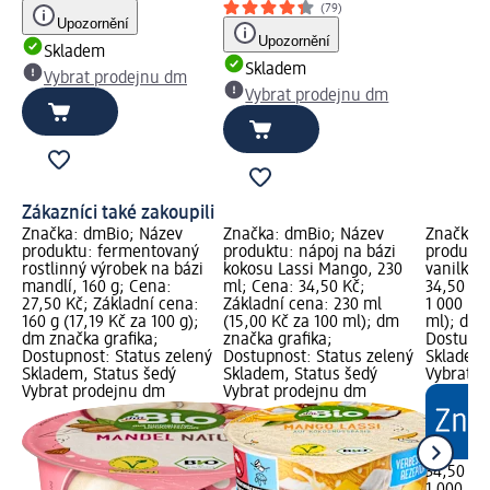
(79)
Upozornění
Upozornění
Skladem
Skladem
Vybrat prodejnu dm
Vybrat prodejnu dm
Zákazníci také zakoupili
Značka: dmBio; Název
Značka: dmBio; Název
Značka: 
produktu: fermentovaný
produktu: nápoj na bázi
produktu
rostlinný výrobek na bázi
kokosu Lassi Mango, 230
vanilkový
mandlí, 160 g; Cena:
ml; Cena: 34,50 Kč;
34,50 Kč
27,50 Kč; Základní cena:
Základní cena: 230 ml
1 000 ml 
160 g (17,19 Kč za 100 g);
(15,00 Kč za 100 ml); dm
ml); dm 
dm značka grafika;
značka grafika;
Dostupno
Dostupnost: Status zelený
Dostupnost: Status zelený
Skladem,
Skladem, Status šedý
Skladem, Status šedý
Vybrat p
Vybrat prodejnu dm
Vybrat prodejnu dm
34,50 Kč
1 000 ml 