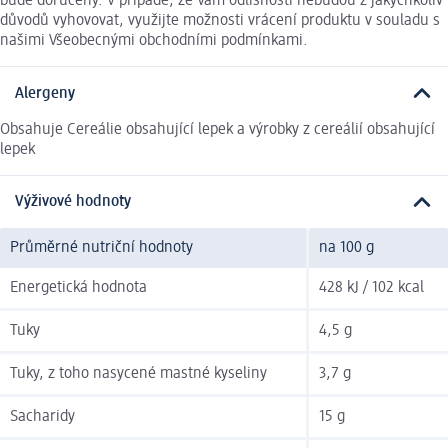
bude doručený. V případě, že Vám odlišnosti nebudou z jakýchkoliv
důvodů vyhovovat, využijte možnosti vrácení produktu v souladu s
našimi Všeobecnými obchodními podmínkami.
Alergeny
Obsahuje Cereálie obsahující lepek a výrobky z cereálií obsahující
lepek
Výživové hodnoty
Průměrné nutriční hodnoty
na 100 g
Energetická hodnota
428 kJ / 102 kcal
Tuky
4,5 g
Tuky, z toho nasycené mastné kyseliny
3,7 g
Sacharidy
15 g