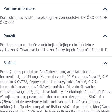
Povinné informace
Kontrolní pracoviště pro ekologické zemědělství: DE-ÖKO-006 DE-
ÖKO-006
Použití
Před konzumací dobře zamíchejte. Nejlépe chutná lehce
vychlazený. Trvanlivé i nechlazené díky tepelnému ošetření UHT.
Složení
Přesný popis produktu: Bio Zubereitung auf Haferbasis,
fermentiert, mit Mango-Maracuja voda, 10 % mangové pyré*, 9 %
celozrnný OVES*, řepný cukr*, kokosový tuk*, škrob*, 0,7 %
koncentrát marakujové šťávy*, mořská sůl, zahušťovadlo:
rohovníková guma*; jogurtové kultury. *z ekologického zemědělství
Věnujte prosím, pozornost informacím o alergenech. Složení a
výživové údaje uvedené v internetovém obchodě se mohou v
některých případech nepatrně lišit od složení produktu, který Vám