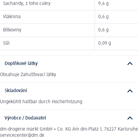
Sacharidy, z toho cukry
9,4 g
Vláknina
0,6 g
Bílkoviny
0,6 g
Sůl
0,09 g
Doplňkové látky
Obsahuje Zahušťovací látky
Skladování
Ungekühlt haltbar durch Hocherhitzung
Výrobce / Dodavatel
dm-drogerie markt GmbH + Co. KG Am dm-Platz 1, 76227 Karlsruhe
servicecenter@dm.de