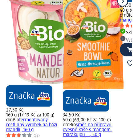
26,50 Kč
40 g (66,
dmBio
bi
mango, 
Skla
Vybra
27,50 Kč
160 g (17,19 Kč za 100 g)
34,50 Kč
dmBio
fermentovaný
50 g (69,00 Kč za 100 g)
rostlinný výrobek na bázi
dmBio
směs na přípravu
mandlí, 160 g
ovesné kaše s mangem,
marakujou..., 50 g
(52)