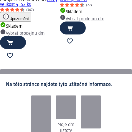
velikost 4, 52 ks
(22)
(367)
Skladem
Upozornění
Vybrat prodejnu dm
Skladem
Vybrat prodejnu dm
Na této stránce najdete tyto užitečné informace:
Moje dm
jistoty