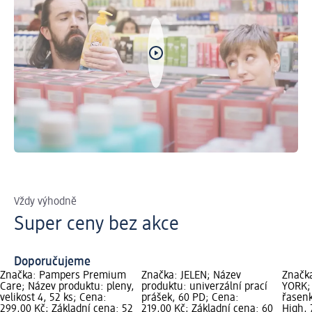
Vždy výhodně
Super ceny bez akce
Doporučujeme
Značka: Pampers Premium
Značka: JELEN; Název
Značk
Care; Název produktu: pleny,
produktu: univerzální prací
YORK;
velikost 4, 52 ks; Cena:
prášek, 60 PD; Cena:
řasenk
299,00 Kč; Základní cena: 52
219,00 Kč; Základní cena: 60
High, 