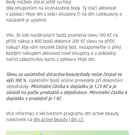
Body můžete sbírat ještě rychleji
díky eKuponům na vícenásobné body. Ty stačí aktivovat
v aplikaci Moje dm v sekci eKupony či na dm.cz/ekupony a
následně je uplatnit.
Víte, že 400 nasbíraných bodů znamená slevu 100 Kč na
příští nákup a 800 bodů dokonce 200 Kč slevu na příští
nákup? Aby vám neutekl žádný bod, nezapomeňte si před
každým nákupem aktivovat nové eKupony a u pokladny
načíst zákaznickou kartu z aplikace Moje dm.
Slevu za uplatněné dm
active
beauty
body nelze čerpat ve
výši 100 %.
Uplatnění bodů online provedete při dokončení
objednávky.
Minimální částka k doplatku je 1,25 Kč a je
závislá na počtu produktů v objednávce. Minimální částka k
doplatku v prodejně je 1 Kč.
Více informací o věrnostním programu dm active beauty
naleznete na
dm active beauty | dm.cz.