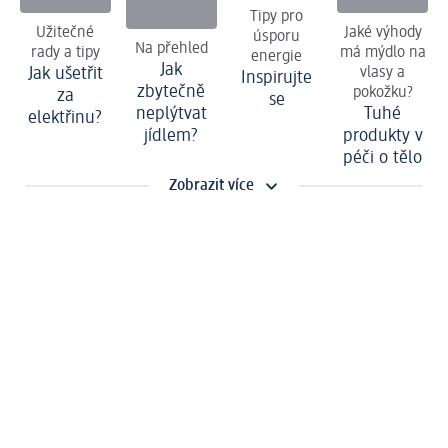
Tipy pro
Užitečné
Jaké výhody
úsporu
Na přehled
rady a tipy
má mýdlo na
energie
Jak
Jak ušetřit
vlasy a
Inspirujte
zbytečně
pokožku?
za
se
neplýtvat
Tuhé
elektřinu?
jídlem?
produkty v
péči o tělo
Zobrazit více