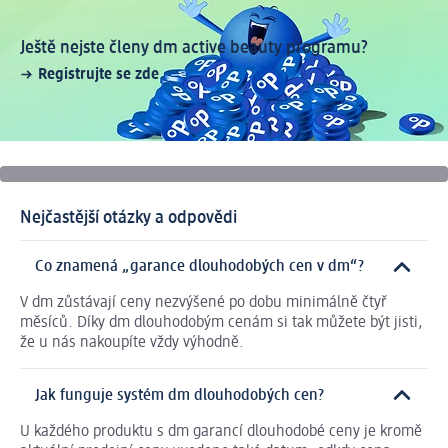
Ještě nejste členy dm active beauty programu?
Registrujte se zde
Nejčastější otázky a odpovědi
Co znamená „garance dlouhodobých cen v dm“?
V dm zůstávají ceny nezvýšené po dobu minimálně čtyř
měsíců. Díky dm dlouhodobým cenám si tak můžete být jisti,
že u nás nakoupíte vždy výhodně.
Jak funguje systém dm dlouhodobých cen?
U každého produktu s dm garancí dlouhodobé ceny je kromě