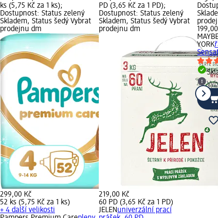
ks (5,75 Kč za 1 ks);
PD (3,65 Kč za 1 PD);
Dostup
Dostupnost: Status zelený
Dostupnost: Status zelený
Sklade
Skladem, Status šedý Vybrat
Skladem, Status šedý Vybrat
prode
prodejnu dm
prodejnu dm
199,00
MAYBE
YORK
Sensat
Sk
Vyb
299,00 Kč
219,00 Kč
52 ks (5,75 Kč za 1 ks)
60 PD (3,65 Kč za 1 PD)
+ 4 další velikosti
JELEN
univerzální prací
Pampers Premium Care
pleny,
prášek, 60 PD