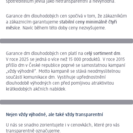
spotřebitelům jevila jako netransparentní a nevýhodná.
Garance dm dlouhodobých cen spočívá v tom, že zákazníkům
a zákaznicím garantujeme
stabilní ceny
minimálně čtyři
měsíce
. Navíc během této doby ceny nezvyšujeme.
Garance dm dlouhodobých cen platí na
celý sortiment dm
.
V roce 2025 se jedná o více než 15 000 produktů. V roce 2015
přišlo dm v České republice poprvé se samostatnou kampaní
„vždy výhodně“. Motto kampaně se stává neodmyslitelnou
součástí komunikace dm. Vystihuje upřednostnění
dlouhodobě výhodných cen před pomíjivou atraktivitou
krátkodobých akčních nabídek.
Nejen vždy výhodné, ale také vždy transparentní
U nás se snadno zorientujete i v cenovkách, které pro vás
transparentně označujeme.