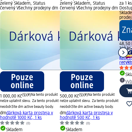
zelený Skladem, Status
zelený Skladem, Status
za 1 k
červený Všechny prodejny dm
červený Všechny prodejny dm
Dostup
Sklade
prode
48,50 
160 ks
Soft&S
kapesn
recykl
Sk
Vyb
(§)(#)
Na tento produkt
(§)(#)
Na tento produkt
1 000,00 Kč
500,00 Kč
nelze uplatnit slevu. Za tento produkt
nelze uplatnit slevu. Za tento produkt
neobdržíte dm active beauty body.
neobdržíte dm active beauty body.
dm
dárková karta prosteja v
dm
dárková karta prosteja v
hodnotě 1000 Kč, 1 ks
hodnotě 500 Kč, 1 ks
(0)
(0)
Skladem
Skladem