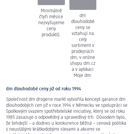
Minimálně
dm
čtyři měsíce
dlouhodobé
nezvyšujeme
ceny se
ceny
vztahují na
produktů.
celý
sortiment v
prodejnách
dm, v online
shopu dm.cz
a v aplikaci
Moje dm.
dm dlouhodobé ceny již od roku 1994
Společnost dm drogerie markt vytvořila koncept garance dm
dlouhodobých cen již v roce 1994 v Německu ve spolupráci se
Spolkovým svazem spotřebitelské iniciativy, který se od roku
1985 zasazuje o odpovědný a spravedlivý trh. Důvodem bylo,
že tehdejší – a dodnes u konkurence běžná – cenová politika
s neustálými krátkodobými slevami a akcemi se