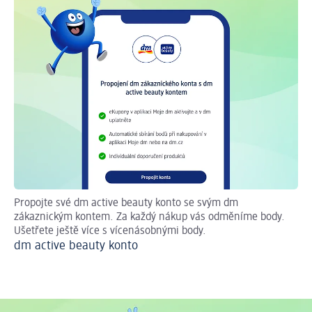
Propojte své dm active beauty konto se svým dm
S e
zákaznickým kontem. Za každý nákup vás odměníme body.
Akt
Ušetřete ještě více s vícenásobnými body.
dm
dm active beauty konto
pr
Mo
eK