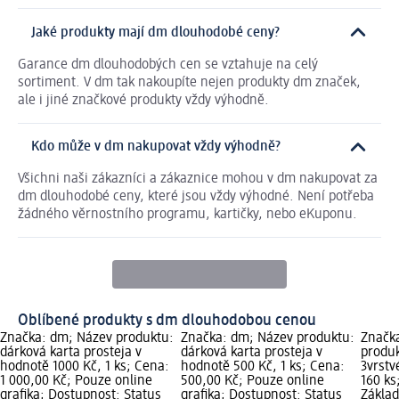
Jaké produkty mají dm dlouhodobé ceny?
Garance dm dlouhodobých cen se vztahuje na celý
sortiment. V dm tak nakoupíte nejen produkty dm značek,
ale i jiné značkové produkty vždy výhodně.
Kdo může v dm nakupovat vždy výhodně?
Všichni naši zákazníci a zákaznice mohou v dm nakupovat za
dm dlouhodobé ceny, které jsou vždy výhodné. Není potřeba
žádného věrnostního programu, kartičky, nebo eKuponu.
Oblíbené produkty s dm dlouhodobou cenou
Značka: dm; Název produktu:
Značka: dm; Název produktu:
Značka
dárková karta prosteja v
dárková karta prosteja v
produk
hodnotě 1000 Kč, 1 ks; Cena:
hodnotě 500 Kč, 1 ks; Cena:
3vrstv
1 000,00 Kč; Pouze online
500,00 Kč; Pouze online
160 ks
grafika; Dostupnost: Status
grafika; Dostupnost: Status
Základ