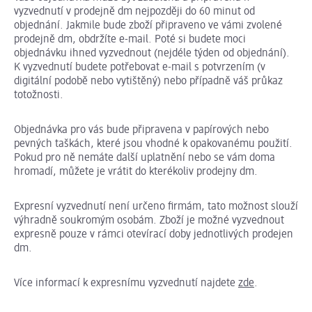
vyzvednutí v prodejně dm nejpozději do 60 minut od
objednání. Jakmile bude zboží připraveno ve vámi zvolené
prodejně dm, obdržíte e-mail. Poté si budete moci
objednávku ihned vyzvednout (nejdéle týden od objednání).
K vyzvednutí budete potřebovat e-mail s potvrzením (v
digitální podobě nebo vytištěný) nebo případně váš průkaz
totožnosti.
Objednávka pro vás bude připravena v papírových nebo
pevných taškách, které jsou vhodné k opakovanému použití.
Pokud pro ně nemáte další uplatnění nebo se vám doma
hromadí, můžete je vrátit do kterékoliv prodejny dm.
Expresní vyzvednutí není určeno firmám, tato možnost slouží
výhradně soukromým osobám. Zboží je možné vyzvednout
expresně pouze v rámci otevírací doby jednotlivých prodejen
dm.
Více informací k expresnímu vyzvednutí najdete
zde
.