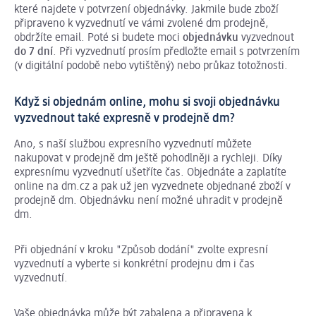
které najdete v potvrzení objednávky. Jakmile bude zboží
připraveno k vyzvednutí ve vámi zvolené dm prodejně,
obdržíte email. Poté si budete moci
objednávku
vyzvednout
do 7 dní
. Při vyzvednutí prosím předložte email s potvrzením
(v digitální podobě nebo vytištěný) nebo průkaz totožnosti.
Když si objednám online, mohu si svoji objednávku
vyzvednout také expresně v prodejně dm?
Ano, s naší službou expresního vyzvednutí můžete
nakupovat v prodejně dm ještě pohodlněji a rychleji. Díky
expresnímu vyzvednutí ušetříte čas. Objednáte a zaplatíte
online na dm.cz a pak už jen vyzvednete objednané zboží v
prodejně dm. Objednávku není možné uhradit v prodejně
dm.
Při objednání v kroku "Způsob dodání" zvolte expresní
vyzvednutí a vyberte si konkrétní prodejnu dm i čas
vyzvednutí.
Vaše objednávka může být zabalena a připravena k