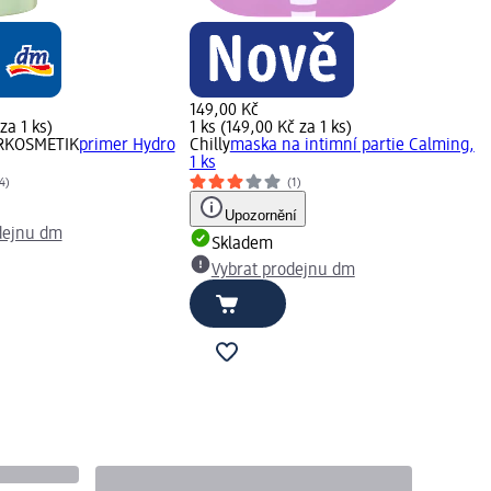
149,00 Kč
za 1 ks)
1 ks (149,00 Kč za 1 ks)
URKOSMETIK
primer Hydro
Chilly
maska na intimní partie Calming,
1 ks
4)
(1)
Upozornění
dejnu dm
Skladem
Vybrat prodejnu dm