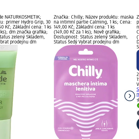
rde NATURKOSMETIK;
Značka: Chilly; Název produktu: maska
Z
u: primer Hydro Grip, 30
na intimní partie Calming, 1 ks; Cena:
p
0 Kč; Základní cena: 1 ks
149,00 Kč; Základní cena: 1 ks
n
 ks); dm značka grafika;
(149,00 Kč za 1 ks); Nově grafika;
C
tatus zelený Skladem,
Dostupnost: Status zelený Skladem,
(
ybrat prodejnu dm
Status šedý Vybrat prodejnu dm
D
S
2
1
V
S