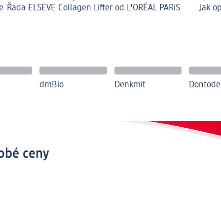
e
Řada ELSEVE Collagen Lifter od L'ORÉAL PARiS
Jak o
dmBio
Denkmit
Dontode
obé ceny