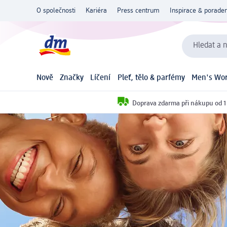
O společnosti
Kariéra
Press centrum
Inspirace & poraden
Hledat a n
Nově
Značky
Líčení
Pleť, tělo & parfémy
Men's Wor
Doprava zdarma při nákupu od 1