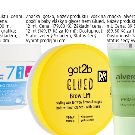
uktu: denní
Značka: got2b; Název produktu: vosk na
Značka: alve
Cena:
obočí a baby vlásky s glycerinem Glued,
Název produkt
100 ml
12 ml; Cena: 179,00 Kč; Základní cena:
ml; Cena: 89,5
 grafika;
12 ml (149,17 Kč za 10 ml); Dostupnost:
(89,50 Kč za 1
 Skladem,
Status zelený Skladem, Status šedý
Dostupnost: S
nu dm
Vybrat prodejnu dm
Status šedý V