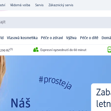
ství
Vědomá volba
Servis
Zákaznický servis
ajít
ld
Vlasová kosmetika
Péče o zdraví
Výživa
Péče o dítě
Domá
(1)
Expresní vyzvednutí do 60 minut
 290 Kč
Zab
let