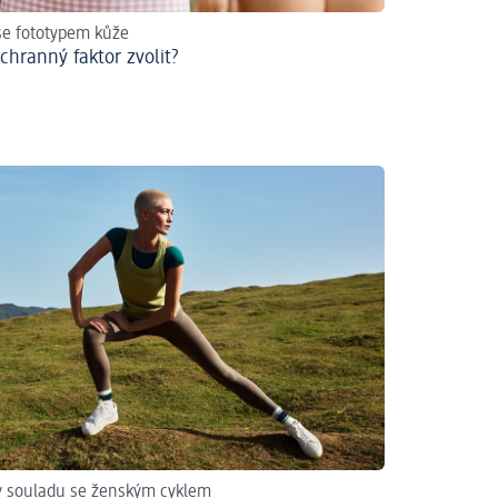
se fototypem kůže
chranný faktor zvolit?
v souladu se ženským cyklem