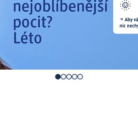
🌞
Aby vá
nic nech