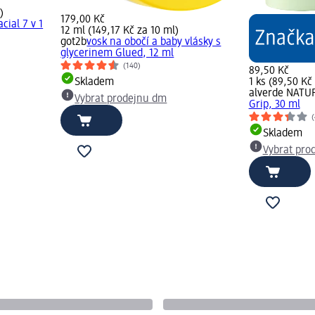
)
179,00 Kč
cial 7 v 1
12 ml (149,17 Kč za 10 ml)
got2b
vosk na obočí a baby vlásky s
glycerinem Glued, 12 ml
(140)
89,50 Kč
Skladem
1 ks (89,50 Kč 
alverde NAT
Vybrat prodejnu dm
Grip, 30 ml
(
Skladem
Vybrat pro