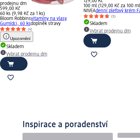
129,00 Kč
prodejnu dm
100 ml (129,00 Kč za 100 ml
599,00 Kč
NIVEA
denní pleťový krém Fa
60 ks (9,98 Kč za 1 ks)
(3)
Bloom Robbins
vitamíny na vlasy
Gumídci, 60 ks
doplněk stravy
Skladem
(4)
Vybrat prodejnu dm
Upozornění
Skladem
Vybrat prodejnu dm
Inspirace a poradenství