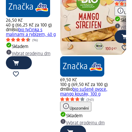
Upoz
26,50 Kč
Skla
40 g (66,25 Kč za 100 g)
Vybra
dmBio
bio tyčinka s
malinami a rybízem, 40 g
(96)
Skladem
Vybrat prodejnu dm
69,50 Kč
100 g (69,50 Kč za 100 g)
dmBio
bio sušené ovoce,
mango kousky, 100 g
(343)
Upozornění
Skladem
Vybrat prodejnu dm