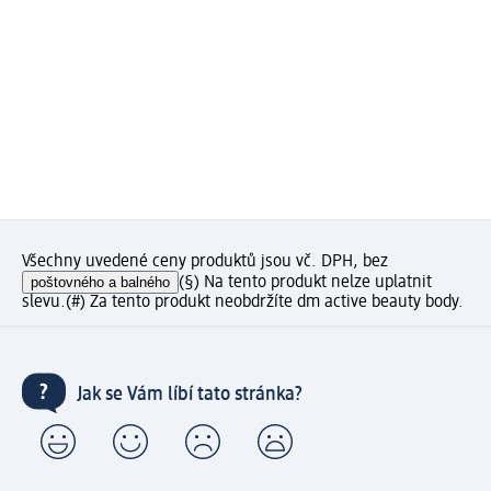
Všechny uvedené ceny produktů jsou vč. DPH, bez
poštovného a balného
(§) Na tento produkt nelze uplatnit
slevu.
(#) Za tento produkt neobdržíte dm active beauty body.
Jak se Vám líbí tato stránka?