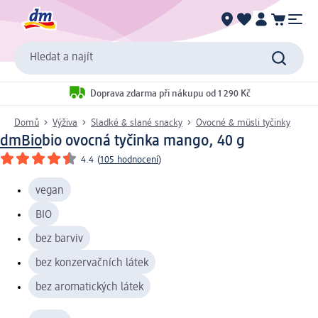
Hledat a najít
Doprava zdarma při nákupu od 1 290 Kč
Domů
Výživa
Sladké & slané snacky
Ovocné & müsli tyčinky
dmBio
bio ovocná tyčinka mango, 40 g
4.4
(
105 hodnocení
)
vegan
BIO
bez barviv
bez konzervačních látek
bez aromatických látek