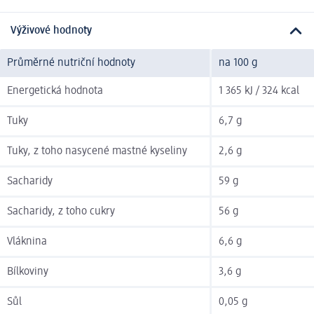
Výživové hodnoty
Průměrné nutriční hodnoty
na 100 g
Energetická hodnota
1 365 kJ / 324 kcal
Tuky
6,7 g
Tuky, z toho nasycené mastné kyseliny
2,6 g
Sacharidy
59 g
Sacharidy, z toho cukry
56 g
Vláknina
6,6 g
Bílkoviny
3,6 g
Sůl
0,05 g