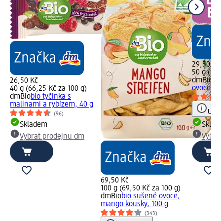
29,50 Kč
50 g (5,9
dmBio
bi
26,50 Kč
ovocem, 
40 g (66,25 Kč za 100 g)
dmBio
bio tyčinka s
malinami a rybízem, 40 g
Upoz
(96)
Skladem
Skla
Vybrat prodejnu dm
Vybra
69,50 Kč
100 g (69,50 Kč za 100 g)
dmBio
bio sušené ovoce,
mango kousky, 100 g
(343)