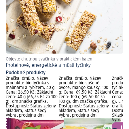
Objevte chutnou svačinku v praktickém balení
Proteinové, energetické a müsli tyčinky
Podobné produkty
Značka: dmBio; Název
Značka: dmBio; Název
Značka: 
produktu: bio tyčinka s
produktu: bio sušené
produktu
malinami a rybízem, 40 g;
ovoce, mango kousky, 100
tyčinka 
Cena: 26,50 Kč; Základní
g; Cena: 69,50 Kč; Základní
Cena: 29
cena: 40 g (66,25 Kč za 100
cena: 100 g (69,50 Kč za
cena: 50 
g); dm značka grafika;
100 g); dm značka grafika;
g); Limi
Dostupnost: Status zelený
Dostupnost: Status zelený
grafika,
Skladem, Status šedý
Skladem, Status šedý
Dostupno
Vybrat prodejnu dm
Vybrat prodejnu dm
Skladem,
Vybrat p