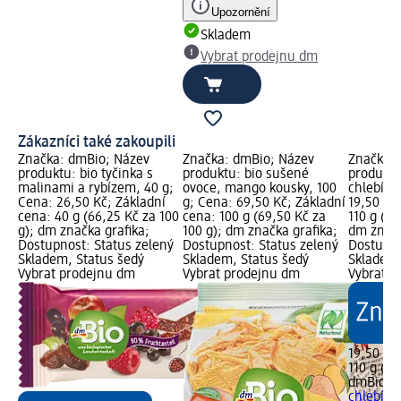
Upozornění
Skladem
Vybrat prodejnu dm
Zákazníci také zakoupili
Značka: dmBio; Název
Značka: dmBio; Název
Značka: 
produktu: bio tyčinka s
produktu: bio sušené
produktu
malinami a rybízem, 40 g;
ovoce, mango kousky, 100
chlebíčky
Cena: 26,50 Kč; Základní
g; Cena: 69,50 Kč; Základní
19,50 Kč
cena: 40 g (66,25 Kč za 100
cena: 100 g (69,50 Kč za
110 g (17
g); dm značka grafika;
100 g); dm značka grafika;
dm značk
Dostupnost: Status zelený
Dostupnost: Status zelený
Dostupno
Skladem, Status šedý
Skladem, Status šedý
Skladem,
Vybrat prodejnu dm
Vybrat prodejnu dm
Vybrat p
19,50 Kč
110 g (17
dmBio
sl
chlebíčky