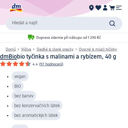
Hledat a najít
Doprava zdarma při nákupu od 1 290 Kč
Domů
Výživa
Sladké & slané snacky
Ovocné & müsli tyčinky
dmBio
bio tyčinka s malinami a rybízem, 40 g
4.4
(
97 hodnocení
)
vegan
BIO
bez barviv
bez konzervačních látek
bez aromatických látek