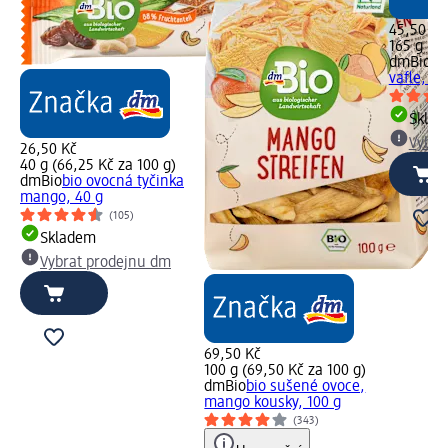
45,50 Kč
165 g (27
dmBio
bi
vafle, 16
Skla
Vybra
26,50 Kč
40 g (66,25 Kč za 100 g)
dmBio
bio ovocná tyčinka
mango, 40 g
(105)
Skladem
Vybrat prodejnu dm
69,50 Kč
100 g (69,50 Kč za 100 g)
dmBio
bio sušené ovoce,
mango kousky, 100 g
(343)