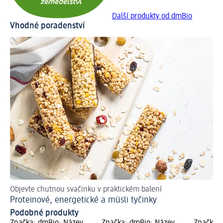
Další produkty od dmBio
Vhodné poradenství
Objevte chutnou svačinku v praktickém balení
Proteinové, energetické a müsli tyčinky
Podobné produkty
Značka: dmBio; Název
Značka: dmBio; Název
Značka: 