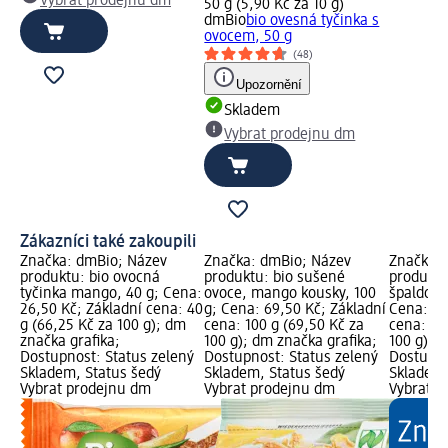
Vybrat prodejnu dm
50 g (5,90 Kč za 10 g)
dmBio
bio ovesná tyčinka s
ovocem, 50 g
(48)
Upozornění
Skladem
Vybrat prodejnu dm
Zákazníci také zakoupili
Značka: dmBio; Název
Značka: dmBio; Název
Značka: 
produktu: bio ovocná
produktu: bio sušené
produktu
tyčinka mango, 40 g; Cena:
ovoce, mango kousky, 100
špaldové 
26,50 Kč; Základní cena: 40
g; Cena: 69,50 Kč; Základní
Cena: 45
g (66,25 Kč za 100 g); dm
cena: 100 g (69,50 Kč za
cena: 16
značka grafika;
100 g); dm značka grafika;
100 g); 
Dostupnost: Status zelený
Dostupnost: Status zelený
Dostupno
Skladem, Status šedý
Skladem, Status šedý
Skladem,
Vybrat prodejnu dm
Vybrat prodejnu dm
Vybrat p