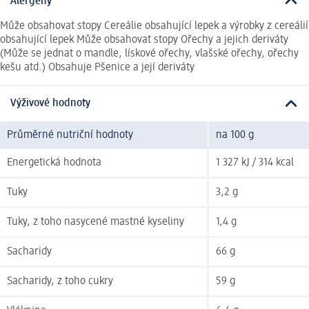
Alergeny
Může obsahovat stopy Cereálie obsahující lepek a výrobky z cereálií
obsahující lepek Může obsahovat stopy Ořechy a jejich deriváty
(Může se jednat o mandle, lískové ořechy, vlašské ořechy, ořechy
kešu atd.) Obsahuje Pšenice a její deriváty
Výživové hodnoty
Průměrné nutriční hodnoty
na 100 g
Energetická hodnota
1 327 kJ / 314 kcal
Tuky
3,2 g
Tuky, z toho nasycené mastné kyseliny
1,4 g
Sacharidy
66 g
Sacharidy, z toho cukry
59 g