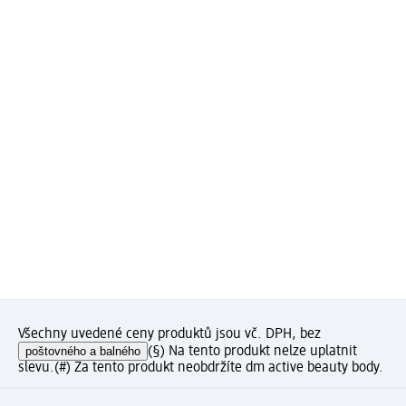
Všechny uvedené ceny produktů jsou vč. DPH, bez
poštovného a balného
(§) Na tento produkt nelze uplatnit
slevu.
(#) Za tento produkt neobdržíte dm active beauty body.