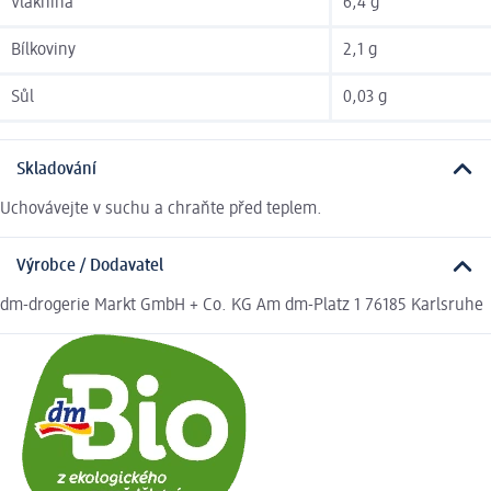
Vláknina
6,4 g
Bílkoviny
2,1 g
Sůl
0,03 g
Skladování
Uchovávejte v suchu a chraňte před teplem.
Výrobce / Dodavatel
dm-drogerie Markt GmbH + Co. KG Am dm-Platz 1 76185 Karlsruhe