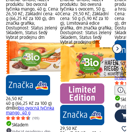
produktu: bio ovocná
produktu: bio ovesná
produktu:
tyčinka mango, 40 g; Cena:
tyčinka s ovocem, 50 g;
a hrozno
26,50 Kč; Základní cena: 40
Cena: 29,50 Kč; Základní
Cena: 14
g (66,25 Kč za 100 g); dm
cena: 50 g (5,90 Kč za 10
cena: 25
značka grafika;
g); Limitovaná edice
g); dm z
Dostupnost: Status zelený
grafika, dm značka grafika;
Dostupno
Skladem, Status šedý
Dostupnost: Status zelený
Skladem,
Vybrat prodejnu dm
Skladem, Status šedý
Vybrat p
Vybrat prodejnu dm
14,50 Kč
25 g (58,
dmBio
bi
hroznové
Upoz
26,50 Kč
Skla
40 g (66,25 Kč za 100 g)
Vybra
dmBio
bio ovocná tyčinka
mango, 40 g
(105)
Skladem
29,50 Kč