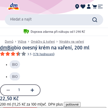
Hledat a najít
Doprava zdarma při nákupu od 1 290 Kč
Domů
Výživa
Omáčky & koření
Výrobky na vaření
dmBio
bio ovesný krém na vaření, 200 ml
3.5
(
178 hodnocení
)
BIO
BIO
22,50 Kč
200 ml (11,25 Kč za 100 ml)
vč. DPH plus
poštovné