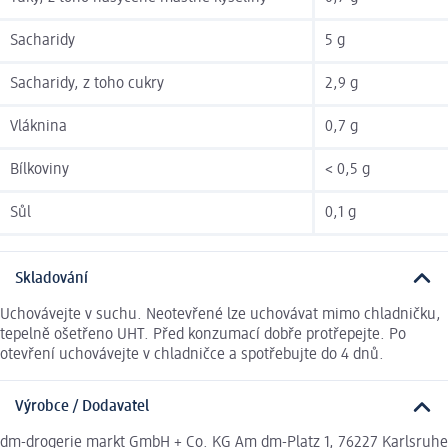
Sacharidy
5 g
Sacharidy, z toho cukry
2,9 g
Vláknina
0,7 g
Bílkoviny
< 0,5 g
Sůl
0,1 g
Skladování
Uchovávejte v suchu. Neotevřené lze uchovávat mimo chladničku,
tepelně ošetřeno UHT. Před konzumací dobře protřepejte. Po
otevření uchovávejte v chladničce a spotřebujte do 4 dnů.
Výrobce / Dodavatel
dm-drogerie markt GmbH + Co. KG Am dm-Platz 1, 76227 Karlsruhe