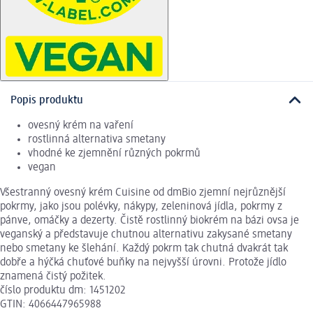
Popis produktu
ovesný krém na vaření
rostlinná alternativa smetany
vhodné ke zjemnění různých pokrmů
vegan
Všestranný ovesný krém Cuisine od dmBio zjemní nejrůznější
pokrmy, jako jsou polévky, nákypy, zeleninová jídla, pokrmy z
pánve, omáčky a dezerty. Čistě rostlinný biokrém na bázi ovsa je
veganský a představuje chutnou alternativu zakysané smetany
nebo smetany ke šlehání. Každý pokrm tak chutná dvakrát tak
dobře a hýčká chuťové buňky na nejvyšší úrovni. Protože jídlo
znamená čistý požitek.
číslo produktu dm: 1451202
GTIN: 4066447965988