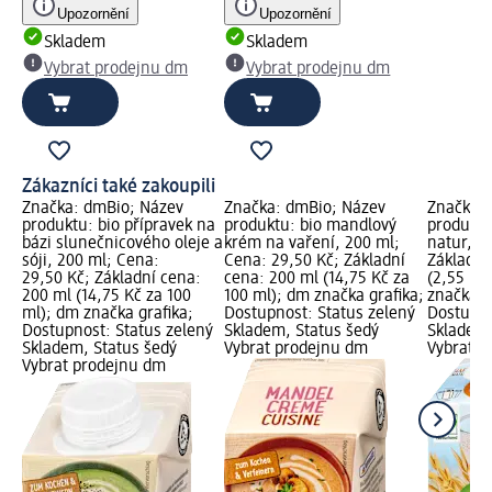
Upozornění
Upozornění
Skladem
Skladem
Vybrat prodejnu dm
Vybrat prodejnu dm
Zákazníci také zakoupili
Značka: dmBio; Název
Značka: dmBio; Název
Značka: 
produktu: bio přípravek na
produktu: bio mandlový
produktu
bázi slunečnicového oleje a
krém na vaření, 200 ml;
natur, 1 
sóji, 200 ml; Cena:
Cena: 29,50 Kč; Základní
Základní
29,50 Kč; Základní cena:
cena: 200 ml (14,75 Kč za
(2,55 Kč
200 ml (14,75 Kč za 100
100 ml); dm značka grafika;
značka g
ml); dm značka grafika;
Dostupnost: Status zelený
Dostupno
Dostupnost: Status zelený
Skladem, Status šedý
Skladem,
Skladem, Status šedý
Vybrat prodejnu dm
Vybrat p
Vybrat prodejnu dm