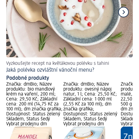
Vyzkoušejte recept na květákovou polévku s tahini
Ná
Jaká polévka ozvláštní vánoční menu?
Ja
Podobné produkty
Značka: dmBio; Název
Značka: dmBio; Název
Značka: 
produktu: bio mandlový
produktu: ovesný nápoj
produktu
krém na vaření, 200 ml;
natur, 1 l; Cena: 25,50 Kč;
malé, 50
Cena: 29,50 Kč; Základní
Základní cena: 1 000 ml
22,50 Kč
cena: 200 ml (14,75 Kč za
(2,55 Kč za 100 ml); dm
500 g (4,
100 ml); dm značka grafika;
značka grafika;
dm značk
Dostupnost: Status zelený
Dostupnost: Status zelený
Dostupno
Skladem, Status šedý
Skladem, Status šedý
Skladem,
Vybrat prodejnu dm
Vybrat prodejnu dm
Vybrat p