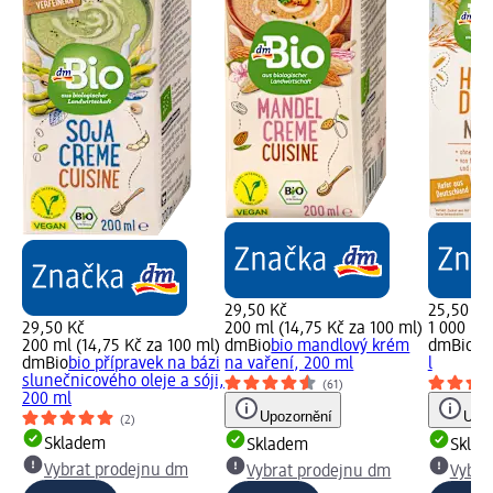
29,50 Kč
25,50 Kč
29,50 Kč
200 ml (14,75 Kč za 100 ml)
1 000 ml 
200 ml (14,75 Kč za 100 ml)
dmBio
bio mandlový krém
dmBio
ov
dmBio
bio přípravek na bázi
na vaření, 200 ml
l
slunečnicového oleje a sóji,
(61)
200 ml
Upozornění
Upoz
(2)
Skladem
Skladem
Skla
Vybrat prodejnu dm
Vybrat prodejnu dm
Vybra