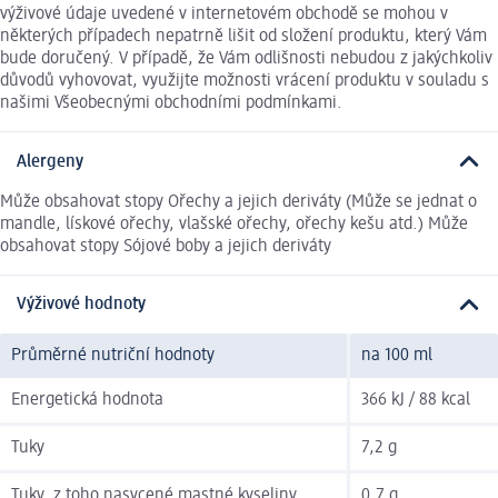
výživové údaje uvedené v internetovém obchodě se mohou v
některých případech nepatrně lišit od složení produktu, který Vám
bude doručený. V případě, že Vám odlišnosti nebudou z jakýchkoliv
důvodů vyhovovat, využijte možnosti vrácení produktu v souladu s
našimi Všeobecnými obchodními podmínkami.
Alergeny
Může obsahovat stopy Ořechy a jejich deriváty (Může se jednat o
mandle, lískové ořechy, vlašské ořechy, ořechy kešu atd.) Může
obsahovat stopy Sójové boby a jejich deriváty
Výživové hodnoty
Průměrné nutriční hodnoty
na 100 ml
Energetická hodnota
366 kJ / 88 kcal
Tuky
7,2 g
Tuky, z toho nasycené mastné kyseliny
0,7 g