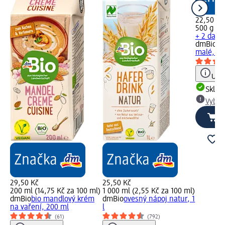
22,50 Kč
500 g (4,
+ 2 další
dmBio
bi
malé, 50
Upoz
Skla
Vybra
29,50 Kč
25,50 Kč
200 ml (14,75 Kč za 100 ml)
1 000 ml (2,55 Kč za 100 ml)
dmBio
bio mandlový krém
dmBio
ovesný nápoj natur, 1
na vaření, 200 ml
l
(61)
(792)