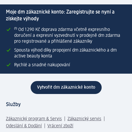
Moje dm zákaznické konto: Zaregistrujte se nyní a
získejte výhody
⁽¹⁾ Od 1 290 Kč doprava zdarma včetně expresního
doručení a expresní vyzvednutí v prodejně dm zdarma
pro registrované a přihlášené zákazníky
Spousta výhod díky propojení dm zákaznického a dm
active beauty konta
Rychlé a snadné nakupování
Vytvořit dm zákaznické konto
Služby
Zákaznický program & Servis
Zákaznický servis
Odeslání & Dodání
Vrácení zboží