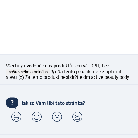
Všechny uvedené ceny produktů jsou vč. DPH, bez
poštovného a balného
(§) Na tento produkt nelze uplatnit
slevu.
(#) Za tento produkt neobdržíte dm active beauty body.
Jak se Vám líbí tato stránka?