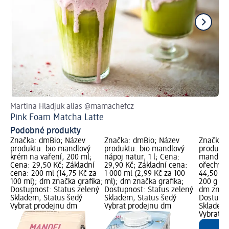
Martina Hladjuk alias @mamachefcz
Ja
Pink Foam Matcha Latte
Tr
Podobné produkty
Značka: dmBio; Název
Značka: dmBio; Název
Značka: 
produktu: bio mandlový
produktu: bio mandlový
produktu:
krém na vaření, 200 ml;
nápoj natur, 1 l; Cena:
mandlemi
Cena: 29,50 Kč; Základní
29,90 Kč; Základní cena:
ořechy, 
cena: 200 ml (14,75 Kč za
1 000 ml (2,99 Kč za 100
44,50 Kč
100 ml); dm značka grafika;
ml); dm značka grafika;
200 g (22
Dostupnost: Status zelený
Dostupnost: Status zelený
dm značk
Skladem, Status šedý
Skladem, Status šedý
Dostupno
Vybrat prodejnu dm
Vybrat prodejnu dm
Skladem,
Vybrat p