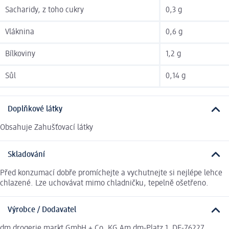
Sacharidy, z toho cukry
0,3 g
Vláknina
0,6 g
Bílkoviny
1,2 g
Sůl
0,14 g
Doplňkové látky
Obsahuje Zahušťovací látky
Skladování
Před konzumací dobře promíchejte a vychutnejte si nejlépe lehce
chlazené. Lze uchovávat mimo chladničku, tepelně ošetřeno.
Výrobce / Dodavatel
dm drogerie markt GmbH + Co. KG Am dm-Platz 1, DE-76227