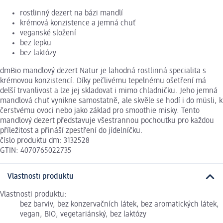
rostlinný dezert na bázi mandlí
krémová konzistence a jemná chuť
veganské složení
bez lepku
bez laktózy
dmBio mandlový dezert Natur je lahodná rostlinná specialita s
krémovou konzistencí. Díky pečlivému tepelnému ošetření má
delší trvanlivost a lze jej skladovat i mimo chladničku. Jeho jemná
mandlová chuť vynikne samostatně, ale skvěle se hodí i do müsli, k
čerstvému ovoci nebo jako základ pro smoothie misky. Tento
mandlový dezert představuje všestrannou pochoutku pro každou
příležitost a přináší zpestření do jídelníčku.
číslo produktu dm: 3132528
GTIN: 4070765022735
Vlastnosti produktu
Vlastnosti produktu:
bez barviv, bez konzervačních látek, bez aromatických látek,
vegan, BIO, vegetariánský, bez laktózy