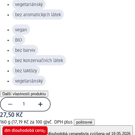
vegetariánský
bez aromatických látek
vegan
BIO
bez barviv
bez konzervačních látek
bez laktózy
vegetariánský
Další vlastnosti produktu
27,50 Kč
160 g (17,19 Kč za 100 g)
vč. DPH plus
poštovné
dlouhodobá cena
nebyla zvýšena od 19.05.2026