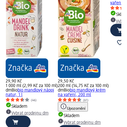
vaření, 
Skla
Vybra
29,90 Kč
29,50 Kč
1 000 ml (2,99 Kč za 100 ml)
200 ml (14,75 Kč za 100 ml)
dmBio
bio mandlový nápoj
dmBio
bio mandlový krém
natur, 1 l
na vaření, 200 ml
(46)
(61)
Skladem
Upozornění
Vybrat prodejnu dm
Skladem
Vybrat prodejnu dm