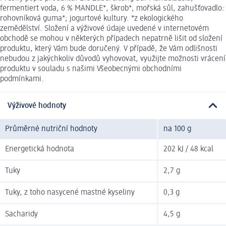
fermentiert voda, 6 % MANDLE*, škrob*, mořská sůl, zahušťovadlo:
rohovníková guma*; jogurtové kultury. *z ekologického
zemědělství. Složení a výživové údaje uvedené v internetovém
obchodě se mohou v některých případech nepatrně lišit od složení
produktu, který Vám bude doručený. V případě, že Vám odlišnosti
nebudou z jakýchkoliv důvodů vyhovovat, využijte možnosti vrácení
produktu v souladu s našimi Všeobecnými obchodními
podmínkami.
Výživové hodnoty
Průměrné nutriční hodnoty
na 100 g
Energetická hodnota
202 kJ / 48 kcal
Tuky
2,7 g
Tuky, z toho nasycené mastné kyseliny
0,3 g
Sacharidy
4,5 g