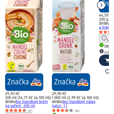
44,50 Kč
200 g (22
dmBio
bi
a lískov
Upoz
Skla
Vybra
29,50 Kč
29,90 Kč
200 ml (14,75 Kč za 100 ml)
1 000 ml (2,99 Kč za 100 ml)
dmBio
bio mandlový krém
dmBio
bio mandlový nápoj
na vaření, 200 ml
natur, 1 l
(61)
(46)