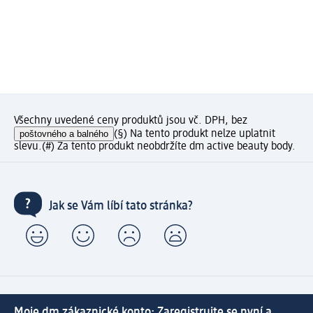
Všechny uvedené ceny produktů jsou vč. DPH, bez
poštovného a balného
(§) Na tento produkt nelze uplatnit
slevu.
(#) Za tento produkt neobdržíte dm active beauty body.
Jak se Vám líbí tato stránka?
Moje dm zákaznické konto: Zaregistrujte se nyní a