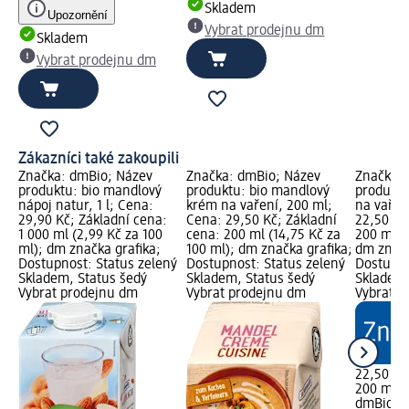
Skladem
Upozornění
Vybrat prodejnu dm
Skladem
Vybrat prodejnu dm
Zákazníci také zakoupili
Značka: dmBio; Název
Značka: dmBio; Název
Značka: 
produktu: bio mandlový
produktu: bio mandlový
produktu
nápoj natur, 1 l; Cena:
krém na vaření, 200 ml;
na vařen
29,90 Kč; Základní cena:
Cena: 29,50 Kč; Základní
22,50 Kč
1 000 ml (2,99 Kč za 100
cena: 200 ml (14,75 Kč za
200 ml (1
ml); dm značka grafika;
100 ml); dm značka grafika;
dm značk
Dostupnost: Status zelený
Dostupnost: Status zelený
Dostupno
Skladem, Status šedý
Skladem, Status šedý
Skladem,
Vybrat prodejnu dm
Vybrat prodejnu dm
Vybrat p
22,50 Kč
200 ml (1
dmBio
bi