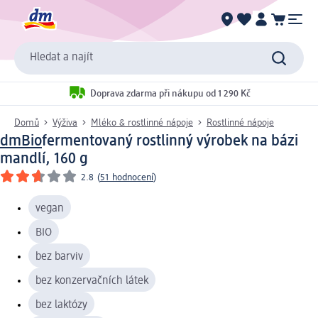
Hledat a najít
Doprava zdarma při nákupu od 1 290 Kč
Domů
Výživa
Mléko & rostlinné nápoje
Rostlinné nápoje
dmBio
fermentovaný rostlinný výrobek na bázi
mandlí, 160 g
2.8
(
51 hodnocení
)
vegan
BIO
bez barviv
bez konzervačních látek
bez laktózy