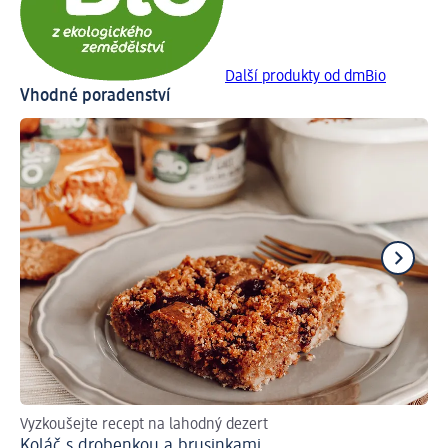
Další produkty od dmBio
Vhodné poradenství
Vyzkoušejte recept na lahodný dezert
Och
Koláč s drobenkou a brusinkami
Čo