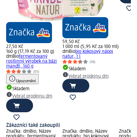
59,50 Kč
27,50 Kč
1 000 ml (5,95 Kč za 100 ml)
160 g (17,19 Kč za 100 g)
dmBio
bio kokosový nápoj
dmBio
fermentovaný
natur, 1 l
rostlinný výrobek na bázi
(10)
mandlí, 160 g
Skladem
(51)
Vybrat prodejnu dm
Upozornění
Skladem
Vybrat prodejnu dm
Zákazníci také zakoupili
Značka: dmBio; Název
Značka: dmBio; Název
Značka: 
produktu: fermentovaný
produktu: bio kokosový
produktu