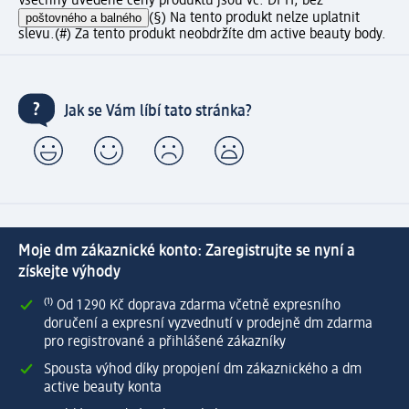
Všechny uvedené ceny produktů jsou vč. DPH, bez
poštovného a balného
(§) Na tento produkt nelze uplatnit
slevu.
(#) Za tento produkt neobdržíte dm active beauty body.
Jak se Vám líbí tato stránka?
Moje dm zákaznické konto: Zaregistrujte se nyní a
získejte výhody
⁽¹⁾ Od 1 290 Kč doprava zdarma včetně expresního
doručení a expresní vyzvednutí v prodejně dm zdarma
pro registrované a přihlášené zákazníky
Spousta výhod díky propojení dm zákaznického a dm
active beauty konta