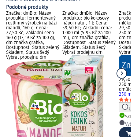
Podobné produkty
Značka: dmBio; Název
Značka: dmBio; Název
Značka: 
produktu: fermentovaný
produktu: bio kokosový
produktu
rostlinný výrobek na bázi
nápoj natur, 1 l; Cena:
mléko, 2
mandlí, 160 g; Cena:
59,50 Kč; Základní cena:
29,50 Kč
27,50 Kč; Základní cena:
1 000 ml (5,95 Kč za 100
250 ml (1
160 g (17,19 Kč za 100 g);
ml); dm značka grafika;
dm značk
dm značka grafika;
Dostupnost: Status zelený
Dostupno
Dostupnost: Status zelený
Skladem, Status šedý
Skladem,
Skladem, Status šedý
Vybrat prodejnu dm
Vybrat p
Vybrat prodejnu dm
29,50 Kč
250 ml (1
dmBio
bi
250 ml
Upoz
Skla
Vybra