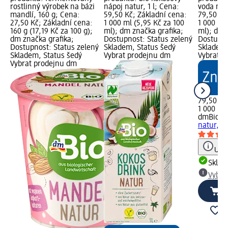
rostlinný výrobek na bázi
nápoj natur, 1 l; Cena:
voda natu
mandlí, 160 g; Cena:
59,50 Kč; Základní cena:
79,50 Kč
27,50 Kč; Základní cena:
1 000 ml (5,95 Kč za 100
1 000 ml 
160 g (17,19 Kč za 100 g);
ml); dm značka grafika;
ml); dm 
dm značka grafika;
Dostupnost: Status zelený
Dostupno
Dostupnost: Status zelený
Skladem, Status šedý
Skladem,
Skladem, Status šedý
Vybrat prodejnu dm
Vybrat p
Vybrat prodejnu dm
79,50 Kč
1 000 ml 
dmBio
bi
natur, 1 l
Upoz
Skla
Vybra