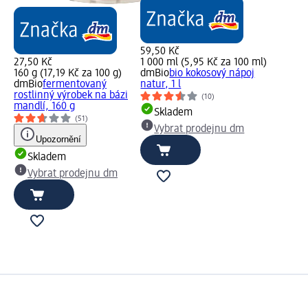
59,50 Kč
27,50 Kč
1 000 ml (5,95 Kč za 100 ml)
160 g (17,19 Kč za 100 g)
dmBio
bio kokosový nápoj
dmBio
fermentovaný
natur, 1 l
rostlinný výrobek na bázi
(10)
mandlí, 160 g
Skladem
(51)
Vybrat prodejnu dm
Upozornění
Skladem
Vybrat prodejnu dm