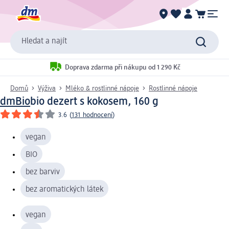
Hledat a najít
Doprava zdarma při nákupu od 1 290 Kč
Domů
Výživa
Mléko & rostlinné nápoje
Rostlinné nápoje
dmBio
bio dezert s kokosem, 160 g
3.6
(
131 hodnocení
)
vegan
BIO
bez barviv
bez aromatických látek
vegan