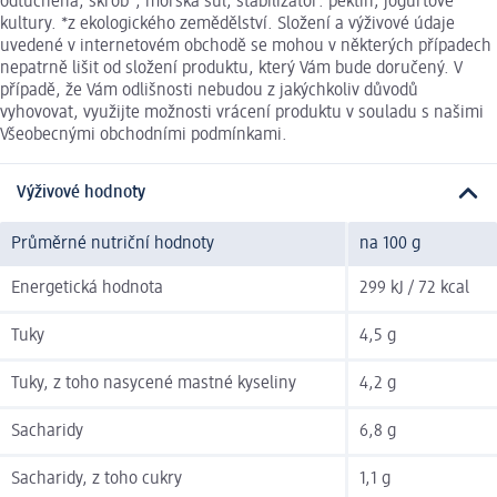
odtučněná, škrob*, mořská sůl, stabilizátor: pektin; jogurtové
kultury. *z ekologického zemědělství. Složení a výživové údaje
uvedené v internetovém obchodě se mohou v některých případech
nepatrně lišit od složení produktu, který Vám bude doručený. V
případě, že Vám odlišnosti nebudou z jakýchkoliv důvodů
vyhovovat, využijte možnosti vrácení produktu v souladu s našimi
Všeobecnými obchodními podmínkami.
Výživové hodnoty
Průměrné nutriční hodnoty
na 100 g
Energetická hodnota
299 kJ / 72 kcal
Tuky
4,5 g
Tuky, z toho nasycené mastné kyseliny
4,2 g
Sacharidy
6,8 g
Sacharidy, z toho cukry
1,1 g