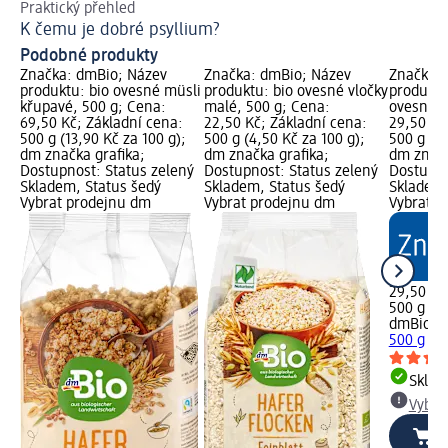
Praktický přehled
Lu
K čemu je dobré psyllium?
Do
Podobné produkty
Značka: dmBio; Název
Značka: dmBio; Název
Značka: 
produktu: bio ovesné müsli
produktu: bio ovesné vločky
produktu
křupavé, 500 g; Cena:
malé, 500 g; Cena:
ovesné, 
69,50 Kč; Základní cena:
22,50 Kč; Základní cena:
29,50 Kč
500 g (13,90 Kč za 100 g);
500 g (4,50 Kč za 100 g);
500 g (5,
dm značka grafika;
dm značka grafika;
dm značk
Dostupnost: Status zelený
Dostupnost: Status zelený
Dostupno
Skladem, Status šedý
Skladem, Status šedý
Skladem,
Vybrat prodejnu dm
Vybrat prodejnu dm
Vybrat p
29,50 Kč
500 g (5,
dmBio
bi
500 g
Skla
Vybra