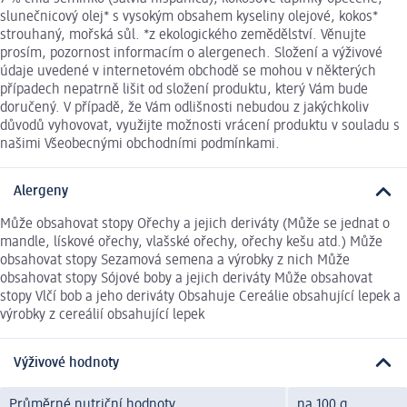
slunečnicový olej* s vysokým obsahem kyseliny olejové, kokos*
strouhaný, mořská sůl. *z ekologického zemědělství. Věnujte
prosím, pozornost informacím o alergenech. Složení a výživové
údaje uvedené v internetovém obchodě se mohou v některých
případech nepatrně lišit od složení produktu, který Vám bude
doručený. V případě, že Vám odlišnosti nebudou z jakýchkoliv
důvodů vyhovovat, využijte možnosti vrácení produktu v souladu s
našimi Všeobecnými obchodními podmínkami.
Alergeny
Může obsahovat stopy Ořechy a jejich deriváty (Může se jednat o
mandle, lískové ořechy, vlašské ořechy, ořechy kešu atd.) Může
obsahovat stopy Sezamová semena a výrobky z nich Může
obsahovat stopy Sójové boby a jejich deriváty Může obsahovat
stopy Vlčí bob a jeho deriváty Obsahuje Cereálie obsahující lepek a
výrobky z cereálií obsahující lepek
Výživové hodnoty
Průměrné nutriční hodnoty
na 100 g