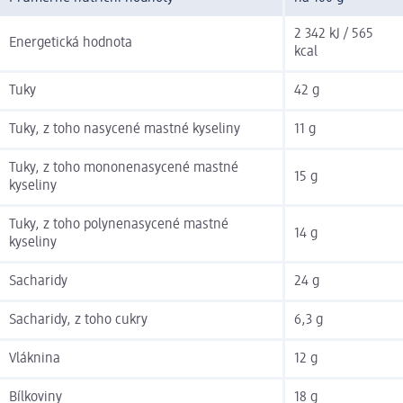
2 342 kJ / 565
Energetická hodnota
kcal
Tuky
42 g
Tuky, z toho nasycené mastné kyseliny
11 g
Tuky, z toho mononenasycené mastné
15 g
kyseliny
Tuky, z toho polynenasycené mastné
14 g
kyseliny
Sacharidy
24 g
Sacharidy, z toho cukry
6,3 g
Vláknina
12 g
Bílkoviny
18 g