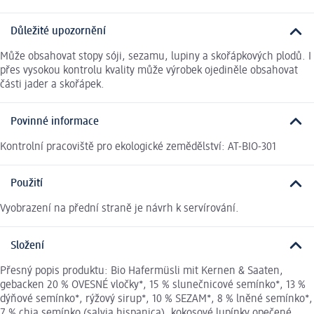
Důležité upozornění
Může obsahovat stopy sóji, sezamu, lupiny a skořápkových plodů. I
přes vysokou kontrolu kvality může výrobek ojediněle obsahovat
části jader a skořápek.
Povinné informace
Kontrolní pracoviště pro ekologické zemědělství: AT-BIO-301
Použití
Vyobrazení na přední straně je návrh k servírování.
Složení
Přesný popis produktu: Bio Hafermüsli mit Kernen & Saaten,
gebacken 20 % OVESNÉ vločky*, 15 % slunečnicové semínko*, 13 %
dýňové semínko*, rýžový sirup*, 10 % SEZAM*, 8 % lněné semínko*,
7 % chia semínko (salvia hispanica), kokosové lupínky opečené,