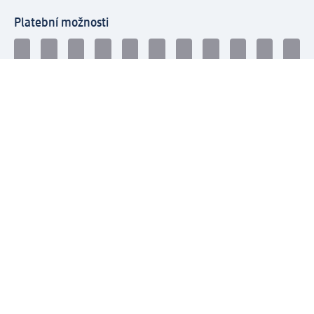
Platební možnosti
Spojte se s dm
dm newsletter: Získejte přehled snadno a rychle
Přihlaste se k odběru dm newsletteru