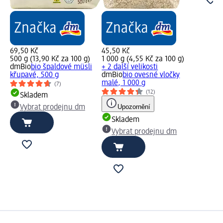
69,50 Kč
45,50 Kč
500 g (13,90 Kč za 100 g)
1 000 g (4,55 Kč za 100 g)
dmBio
bio špaldové müsli
+ 2 další velikosti
křupavé, 500 g
dmBio
bio ovesné vločky
malé, 1 000 g
(7)
(12)
Skladem
Upozornění
Vybrat prodejnu dm
Skladem
Vybrat prodejnu dm