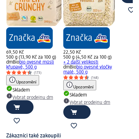
69,50 Kč
22,50 Kč
500 g (13,90 Kč za 100 g)
500 g (4,50 Kč za 100 g)
dmBio
bio ovesné müsli
+ 2 další velikosti
křupavé, 500 g
dmBio
bio ovesné vločky
malé, 500 g
(173)
(148)
Upozornění
Upozornění
Skladem
Skladem
Vybrat prodejnu dm
Vybrat prodejnu dm
Zákazníci také zakoupili