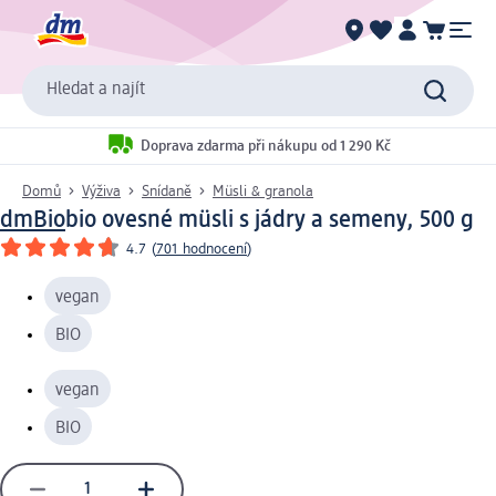
Hledat a najít
Doprava zdarma při nákupu od 1 290 Kč
Domů
Výživa
Snídaně
Müsli & granola
dmBio
bio ovesné müsli s jádry a semeny, 500 g
4.7
(
701 hodnocení
)
vegan
BIO
vegan
BIO