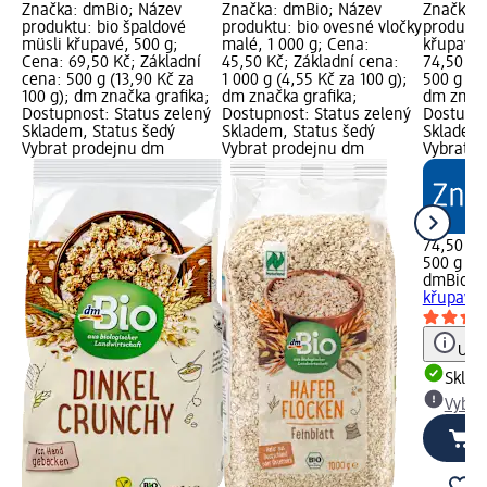
Značka: dmBio; Název
Značka: dmBio; Název
Značka: 
produktu: bio špaldové
produktu: bio ovesné vločky
produktu
müsli křupavé, 500 g;
malé, 1 000 g; Cena:
křupavé,
Cena: 69,50 Kč; Základní
45,50 Kč; Základní cena:
74,50 Kč
cena: 500 g (13,90 Kč za
1 000 g (4,55 Kč za 100 g);
500 g (14
100 g); dm značka grafika;
dm značka grafika;
dm značk
Dostupnost: Status zelený
Dostupnost: Status zelený
Dostupno
Skladem, Status šedý
Skladem, Status šedý
Skladem,
Vybrat prodejnu dm
Vybrat prodejnu dm
Vybrat p
74,50 Kč
500 g (14
dmBio
bi
křupavé,
Upoz
Skla
Vybra