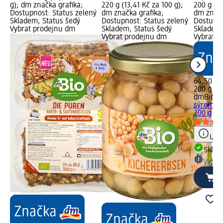
g); dm značka grafika;
220 g (13,41 Kč za 100 g);
200 g (32
Dostupnost: Status zelený
dm značka grafika;
dm značk
Skladem, Status šedý
Dostupnost: Status zelený
Dostupno
Vybrat prodejnu dm
Skladem, Status šedý
Skladem,
Vybrat prodejnu dm
Vybrat p
64,50 Kč
200 g (32
dmBio
bi
sýrem a 
200 g
Upoz
Skla
Vybra