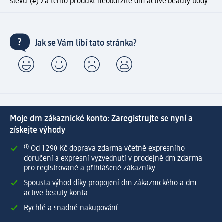
slevu.
(#) Za tento produkt neobdržíte dm active beauty body.
Jak se Vám líbí tato stránka?
Moje dm zákaznické konto: Zaregistrujte se nyní a
získejte výhody
⁽¹⁾ Od 1 290 Kč doprava zdarma včetně expresního
doručení a expresní vyzvednutí v prodejně dm zdarma
pro registrované a přihlášené zákazníky
Spousta výhod díky propojení dm zákaznického a dm
active beauty konta
Rychlé a snadné nakupování