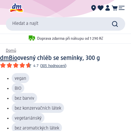
Hledat a najít
Doprava zdarma při nákupu od 1 290 Kč
Domů
dmBio
ovesný chléb se semínky, 300 g
4.7
(
305 hodnocení
)
vegan
BIO
bez barviv
bez konzervačních látek
vegetariánský
bez aromatických látek