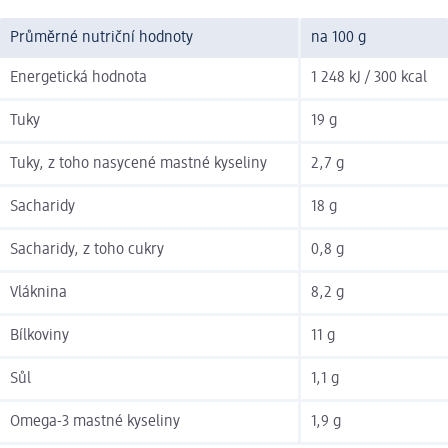
Průměrné nutriční hodnoty
na 100 g
Energetická hodnota
1 248 kJ / 300 kcal
Tuky
19 g
Tuky, z toho nasycené mastné kyseliny
2,7 g
Sacharidy
18 g
Sacharidy, z toho cukry
0,8 g
Vláknina
8,2 g
Bílkoviny
11 g
Sůl
1,1 g
Omega-3 mastné kyseliny
1,9 g