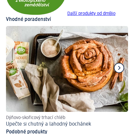
Další produkty od dmBio
Vhodné poradenství
Dýňovo-skořicový trhací chléb
Do
Upečte si chutný a lahodný bochánek
He
Podobné produkty