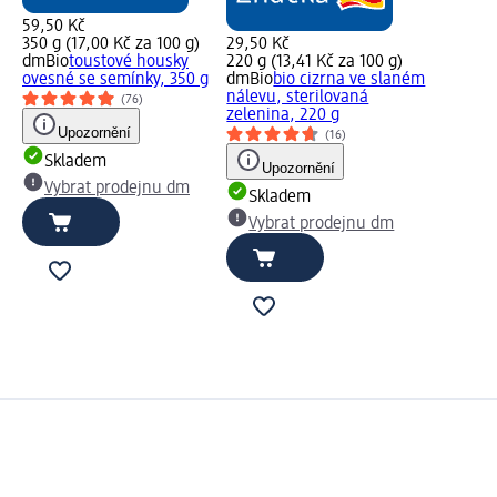
59,50 Kč
350 g (17,00 Kč za 100 g)
29,50 Kč
dmBio
toustové housky
220 g (13,41 Kč za 100 g)
ovesné se semínky, 350 g
dmBio
bio cizrna ve slaném
nálevu, sterilovaná
(76)
zelenina, 220 g
Upozornění
(16)
Skladem
Upozornění
Vybrat prodejnu dm
Skladem
Vybrat prodejnu dm