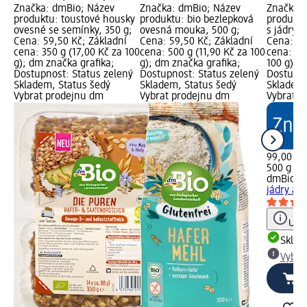
Značka: dmBio; Název
Značka: dmBio; Název
Značka: 
produktu: toustové housky
produktu: bio bezlepková
produktu
ovesné se semínky, 350 g;
ovesná mouka, 500 g;
s jádry 
Cena: 59,50 Kč; Základní
Cena: 59,50 Kč; Základní
Cena: 99
cena: 350 g (17,00 Kč za 100
cena: 500 g (11,90 Kč za 100
cena: 50
g); dm značka grafika;
g); dm značka grafika;
100 g); 
Dostupnost: Status zelený
Dostupnost: Status zelený
Dostupno
Skladem, Status šedý
Skladem, Status šedý
Skladem,
Vybrat prodejnu dm
Vybrat prodejnu dm
Vybrat p
99,00 Kč
500 g (19
dmBio
bi
jádry a 
Upoz
Skla
Vybra