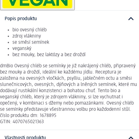
Popis produktu
bio ovesný chléb
zdroj vlákniny
se směsí semínek
veganský
bez mouky, bez laktózy a bez droždí
dmBio Ovesný chléb se semínky je již nakrájený chléb, připravený
bez mouky a droždí, ideální ke každému jídlu. Receptura je
založena na ovesných vločkách, psylliu, jablečném octu a směsi
slunečnicových, ovesných, dýňových a lněných semínek, které mu
dodávají rustikální konzistenci a bohatou chuť. Tento bio a
veganský chléb, který je zdrojem vlákniny, si lze vychutnat i
opečený, v kombinaci s džemy nebo pomazánkami. Ovesný chléb
se semínky představuje všestrannou volbu pro každodenní stůl.
číslo produktu dm: 1678895
GTIN: 4070765021363
Vlastnosti produktu