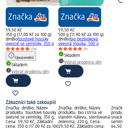
59,50 Kč
59,50 Kč
350 g (17,00 Kč za 100 g)
500 g (11,90 Kč za 100 g)
dmBio
toustové housky
dmBio
bio bezlepková
ovesné se semínky, 350 g
ovesná mouka, 500 g
(76)
(5)
Skladem
Upozornění
Vybrat prodejnu dm
Skladem
Vybrat prodejnu dm
Zákazníci také zakoupili
Značka: dmBio; Název
Značka: dmBio; Název
Značka: 
produktu: toustové housky
produktu: bio cizrna ve
produktu
ovesné se semínky, 350 g;
slaném nálevu, sterilovaná
snack se
Cena: 59,50 Kč; Základní
zelenina, 220 g; Cena:
semínky,
cena: 350 g (17,00 Kč za 100
29,50 Kč; Základní cena:
64,50 Kč