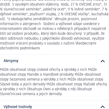
droždí. S vysokým obsahem vlákniny. Voda, 27 % OVESNÉ zrno*, 13
% slunečnicové semínko*, jablečný ocet*, 9 % lněné semínko*, 7 %
dýňové semínko*, psyllium* slupky, 2 % OVESNÉ vločky*, kuchyňská
sůl. *z ekologického zemědělství. Věnujte prosím, pozornost
informacím o alergenech. Složení a výživové údaje uvedené v
internetovém obchodě se mohou v některých případech nepatrně
lišit od složení produktu, který Vám bude doručený. V případě, že
Vám odlišnosti nebudou z jakýchkoliv důvodů vyhovovat, využijte
možnosti vrácení produktu v souladu s našimi Všeobecnými
obchodními podmínkami.
Alergeny
Může obsahovat stopy Lískové ořechy a výrobky z nich Může
obsahovat stopy Mandle a mandlové produkty Může obsahovat
stopy Sezamová semena a výrobky z nich Může obsahovat stopy
Sójové boby a jejich deriváty Může obsahovat stopy Vlašské ořechy
a výrobky z nich Obsahuje Oves a výrobky z něj Obsahuje
Slunečnicová semena a jejich deriváty
Výživové hodnoty