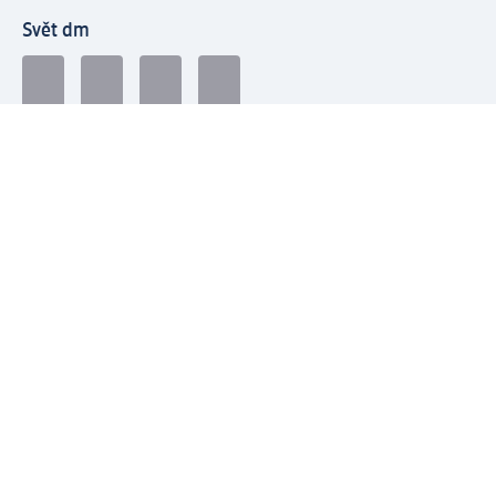
Svět dm
Platební možnosti
Spojte se s dm