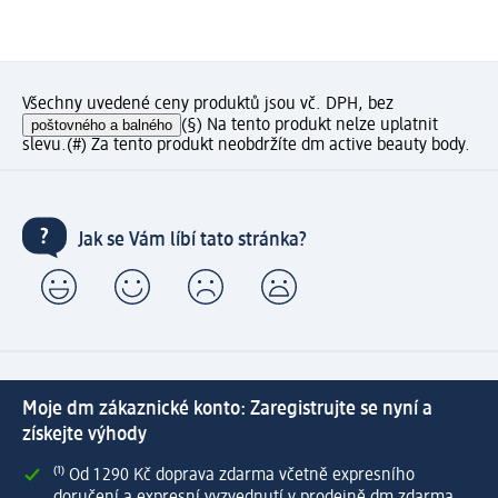
Všechny uvedené ceny produktů jsou vč. DPH, bez
poštovného a balného
(§) Na tento produkt nelze uplatnit
slevu.
(#) Za tento produkt neobdržíte dm active beauty body.
Jak se Vám líbí tato stránka?
Moje dm zákaznické konto: Zaregistrujte se nyní a
získejte výhody
⁽¹⁾ Od 1 290 Kč doprava zdarma včetně expresního