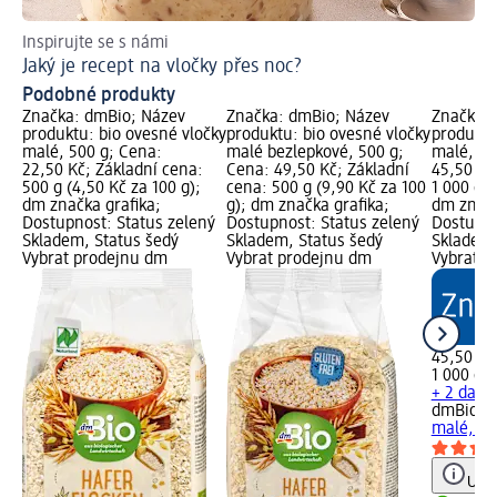
Inspirujte se s námi
Svě
Jaký je recept na vločky přes noc?
Pi
Podobné produkty
Značka: dmBio; Název
Značka: dmBio; Název
Značka: 
produktu: bio ovesné vločky
produktu: bio ovesné vločky
produktu
malé, 500 g; Cena:
malé bezlepkové, 500 g;
malé, 1 
22,50 Kč; Základní cena:
Cena: 49,50 Kč; Základní
45,50 Kč
500 g (4,50 Kč za 100 g);
cena: 500 g (9,90 Kč za 100
1 000 g (
dm značka grafika;
g); dm značka grafika;
dm značk
Dostupnost: Status zelený
Dostupnost: Status zelený
Dostupno
Skladem, Status šedý
Skladem, Status šedý
Skladem,
Vybrat prodejnu dm
Vybrat prodejnu dm
Vybrat p
45,50 Kč
1 000 g (
+ 2 další
dmBio
bi
malé, 1 
Upoz