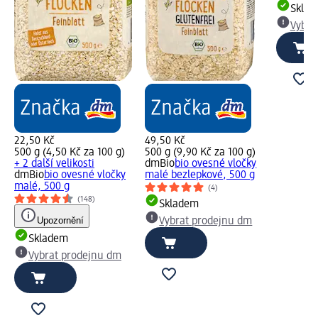
Skla
Vybra
22,50 Kč
49,50 Kč
500 g (4,50 Kč za 100 g)
500 g (9,90 Kč za 100 g)
+ 2 další velikosti
dmBio
bio ovesné vločky
dmBio
bio ovesné vločky
malé bezlepkové, 500 g
malé, 500 g
(4)
(148)
Skladem
Upozornění
Vybrat prodejnu dm
Skladem
Vybrat prodejnu dm