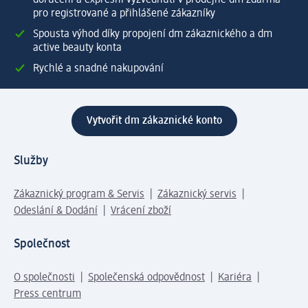
doručení a expresní vyzvednutí v prodejně dm zdarma
pro registrované a přihlášené zákazníky
Spousta výhod díky propojení dm zákaznického a dm
active beauty konta
Rychlé a snadné nakupování
Vytvořit dm zákaznické konto
Služby
Zákaznický program & Servis
Zákaznický servis
Odeslání & Dodání
Vrácení zboží
Společnost
O společnosti
Společenská odpovědnost
Kariéra
Press centrum