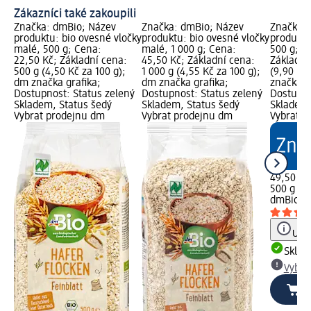
Zákazníci také zakoupili
Značka: dmBio; Název
Značka: dmBio; Název
Značka: 
produktu: bio ovesné vločky
produktu: bio ovesné vločky
produktu
malé, 500 g; Cena:
malé, 1 000 g; Cena:
500 g; C
22,50 Kč; Základní cena:
45,50 Kč; Základní cena:
Základní
500 g (4,50 Kč za 100 g);
1 000 g (4,55 Kč za 100 g);
(9,90 Kč
dm značka grafika;
dm značka grafika;
značka g
Dostupnost: Status zelený
Dostupnost: Status zelený
Dostupno
Skladem, Status šedý
Skladem, Status šedý
Skladem,
Vybrat prodejnu dm
Vybrat prodejnu dm
Vybrat p
49,50 Kč
500 g (9,
dmBio
ov
Upoz
Skla
Vybra