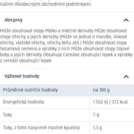
našimi Všeobecnými obchodními podmínkami.
Alergeny
Může obsahovat stopy Mléko a mléčné deriváty Může obsahovat
stopy Ořechy a jejich deriváty (Může se jednat o mandle, lískové
ořechy, vlašské ořechy, ořechy kešu atd.) Může obsahovat stopy
Sezamová semena a výrobky z nich Může obsahovat stopy Sójové
boby a jejich deriváty Obsahuje Cereálie obsahující lepek a výrobky
z cereálií obsahující lepek
Výživové hodnoty
Průměrné nutriční hodnoty
na 100 g
Energetická hodnota
1 562 kJ / 372 kcal
Tuky
7 g
Tuky, z toho nasycené mastné kyseliny
1,3 g