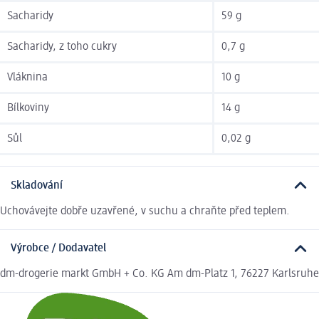
Sacharidy
59 g
Sacharidy, z toho cukry
0,7 g
Vláknina
10 g
Bílkoviny
14 g
Sůl
0,02 g
Skladování
Uchovávejte dobře uzavřené, v suchu a chraňte před teplem.
Výrobce / Dodavatel
dm-drogerie markt GmbH + Co. KG Am dm-Platz 1, 76227 Karlsruhe