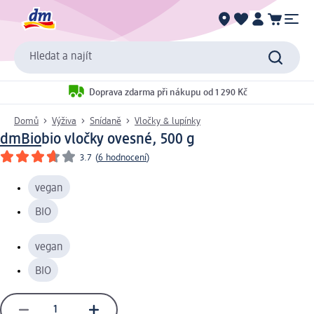
Hledat a najít
Doprava zdarma při nákupu od 1 290 Kč
Domů
Výživa
Snídaně
Vločky & lupínky
dmBio
bio vločky ovesné, 500 g
3.7
(
6 hodnocení
)
vegan
BIO
vegan
BIO