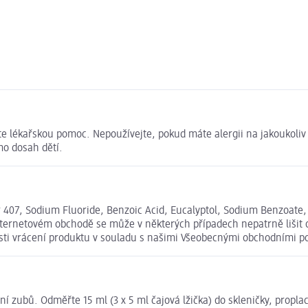
jte lékařskou pomoc. Nepoužívejte, pokud máte alergii na jakoukoliv
o dosah dětí.
r 407, Sodium Fluoride, Benzoic Acid, Eucalyptol, Sodium Benzoate
internetovém obchodě se může v některých případech nepatrně lišit 
osti vrácení produktu v souladu s našimi Všeobecnými obchodními 
ění zubů. Odměřte 15 ml (3 x 5 ml čajová lžička) do skleničky, prop