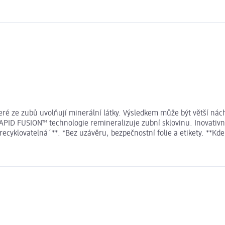
teré ze zubů uvolňují minerální látky. Výsledkem může být větší ná
RAPID FUSION™ technologie remineralizuje zubní sklovinu. Inovativní
cyklovatelná´**. *Bez uzávěru, bezpečnostní folie a etikety. **Kde e