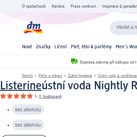
O společnosti
Kariéra
Press centrum
Inspirace & poraden
Hledat a n
Nově
Značky
Líčení
Pleť, tělo & parfémy
Men's Wor
Doprava zdarma při nákupu od 1
Domů
Péče o zdraví
Zubní hygiena
Ústní vody & osvěžov
Listerine
ústní voda Nightly 
5
(
1 hodnocení
)
bez alkoholu
bez alkoholu