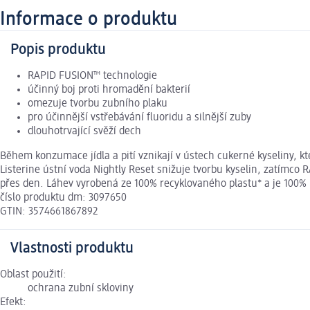
Informace o produktu
Popis produktu
RAPID FUSION™ technologie
účinný boj proti hromadění bakterií
omezuje tvorbu zubního plaku
pro účinnější vstřebávání fluoridu a silnější zuby
dlouhotrvající svěží dech
Během konzumace jídla a pití vznikají v ústech cukerné kyseliny, k
Listerine ústní voda Nightly Reset snižuje tvorbu kyselin, zatímco 
přes den. Láhev vyrobená ze 100% recyklovaného plastu* a je 100% re
číslo produktu dm: 3097650
GTIN: 3574661867892
Vlastnosti produktu
Oblast použití:
ochrana zubní skloviny
Efekt: