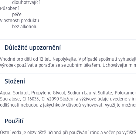
dlouhotrvající
Působení:
péče
Vlastnosti produktu:
bez alkoholu
Důležité upozornění
Vhodné pro děti od 12 let. Nepolykejte. V případě spolknutí vyhlede
výrobek používat a poraďte se se zubním lékařem. Uchovávejte mim
Složení
Aqua, Sorbitol, Propylene Glycol, Sodium Lauryl Sulfate, Poloxame
Sucralose, CI 16035, CI 42090 Složení a výživové údaje uvedené v 
odlišnosti nebudou z jakýchkoliv důvodů vyhovovat, využijte možn
Použití
Ústní voda je obzvláště účinná při používání ráno a večer po vyčišt