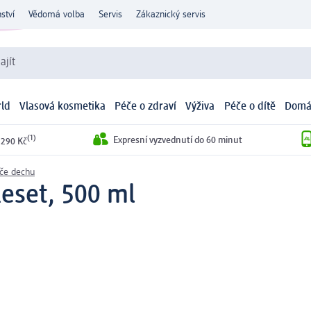
ství
Vědomá volba
Servis
Zákaznický servis
ajít
ld
Vlasová kosmetika
Péče o zdraví
Výživa
Péče o dítě
Domá
(1)
Expresní vyzvednutí do 60 minut
 290 Kč
ače dechu
Reset, 500 ml