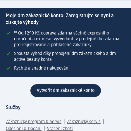
Moje dm zákaznické konto: Zaregistrujte se nyní a
získejte výhody
⁽¹⁾ Od 1 290 Kč doprava zdarma včetně expresního
doručení a expresní vyzvednutí v prodejně dm zdarma
pro registrované a přihlášené zákazníky
Spousta výhod díky propojení dm zákaznického a dm
active beauty konta
Rychlé a snadné nakupování
Vytvořit dm zákaznické konto
Služby
Zákaznický program & Servis
Zákaznický servis
Odeslání & Dodání
Vrácení zboží