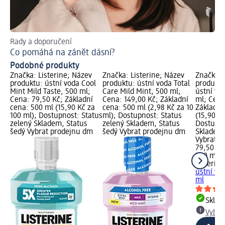
Rady a doporučení
Dom
Co pomáhá na zánět dásní?
Co
Podobné produkty
Značka: Listerine; Název
Značka: Listerine; Název
Značka: 
produktu: ústní voda Cool
produktu: ústní voda Total
produktu
Mint Mild Taste, 500 ml;
Care Mild Mint, 500 ml;
ústní vo
Cena: 79,50 Kč; Základní
Cena: 149,00 Kč; Základní
ml; Cena
cena: 500 ml (15,90 Kč za
cena: 500 ml (2,98 Kč za 10
Základní
100 ml); Dostupnost: Status
ml); Dostupnost: Status
(15,90 Kč
zelený Skladem, Status
zelený Skladem, Status
Dostupno
šedý Vybrat prodejnu dm
šedý Vybrat prodejnu dm
Skladem,
Vybrat p
79,50 Kč
500 ml (
Listerine
ústní vo
ml
Skla
Vybra