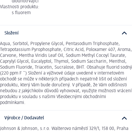
dlouhotrvající
Vlastnosti produktu:
s fluorem
Složení
Aqua, Sorbitol, Propylene Glycol, Pentasodium Triphosphate,
Tetrapotassium Pyrophosphate, Citric Acid, Poloxamer 407, Aroma,
Carvone, Mentha Viridis Leaf Oil, Sodium Methyl Cocoyl Taurate,
Caprylyl Glycol, Eucalyptol, Thymol, Sodium Saccharin, Menthol,
Sodium Fluoride, Triacetin, Sucralose, BHT. Obsahuje fluorid sodný
(220 ppm F ¯) Složení a výživové údaje uvedené v internetovém
obchodě se může v některých případech nepatrně lišit od složení
produktu, který Vám bude doručený. V případě, že Vám odlišnosti
nebudou z jakýchkoliv důvodů vyhovovat, využijte možnosti vrácení
produktu v souladu s našimi Všeobecnými obchodními
podmínkami.
Výrobce / Dodavatel
Johnson & Johnson, s.r.o. Walterovo náměstí 329/1, 158 00, Praha