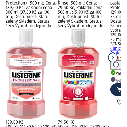
Protection+, 500 ml; Cena:
Rinse, 500 ml; Cena:
pasta Cli
189,00 Kč; Základní cena:
79,50 Kč; Základní cena:
Protecto
500 ml (37,80 Kč za 100
500 ml (15,90 Kč za 100
129,00 K
ml); Dostupnost: Status
ml); Dostupnost: Status
75 ml (17
zelený Skladem, Status
zelený Skladem, Status
Dostupno
šedý Vybrat prodejnu dm
šedý Vybrat prodejnu dm
Skladem,
Vybrat p
129,00 K
75 ml (17
SENSOD
Clinical 
Protecto
Upoz
Skla
Vybra
189,00 Kč
79,50 Kč