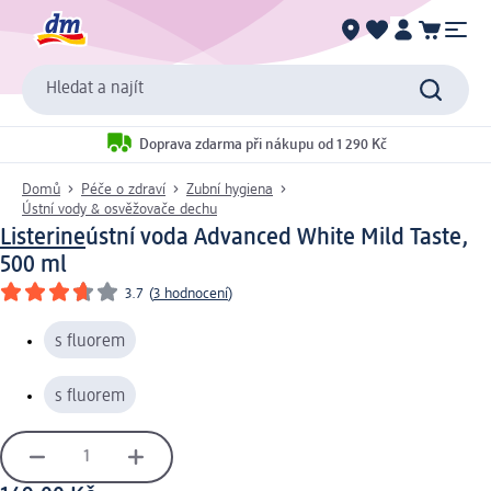
Hledat a najít
Doprava zdarma při nákupu od 1 290 Kč
Domů
Péče o zdraví
Zubní hygiena
Ústní vody & osvěžovače dechu
Listerine
ústní voda Advanced White Mild Taste,
500 ml
3.7
(
3 hodnocení
)
s fluorem
s fluorem