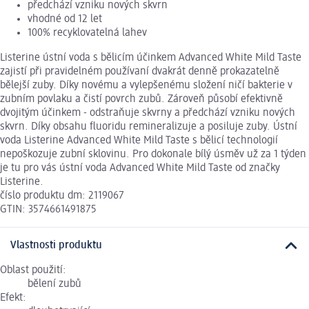
předchází vzniku nových skvrn
vhodné od 12 let
100% recyklovatelná lahev
Listerine ústní voda s bělicím účinkem Advanced White Mild Taste
zajistí při pravidelném používaní dvakrát denně prokazatelně
bělejší zuby. Díky novému a vylepšenému složení ničí bakterie v
zubním povlaku a čistí povrch zubů. Zároveň působí efektivně
dvojitým účinkem - odstraňuje skvrny a předchází vzniku nových
skvrn. Díky obsahu fluoridu remineralizuje a posiluje zuby. Ústní
voda Listerine Advanced White Mild Taste s bělicí technologií
nepoškozuje zubní sklovinu. Pro dokonale bílý úsměv už za 1 týden
je tu pro vás ústní voda Advanced White Mild Taste od značky
Listerine.
číslo produktu dm: 2119067
GTIN: 3574661491875
Vlastnosti produktu
Oblast použití:
bělení zubů
Efekt: