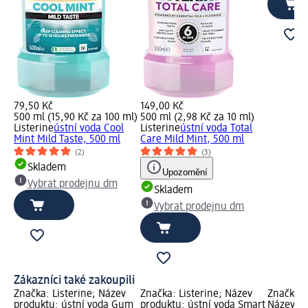
79,50 Kč
149,00 Kč
500 ml (15,90 Kč za 100 ml)
500 ml (2,98 Kč za 10 ml)
Listerine
ústní voda Cool
Listerine
ústní voda Total
Mint Mild Taste, 500 ml
Care Mild Mint, 500 ml
(2)
(3)
Skladem
Upozornění
Vybrat prodejnu dm
Skladem
Vybrat prodejnu dm
Zákazníci také zakoupili
Značka: Listerine; Název
Značka: Listerine; Název
Značka:
produktu: ústní voda Gum
produktu: ústní voda Smart
Název pr