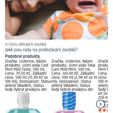
O růstu dětských zoubků
Ra
Jaké jsou rady na prořezávání zoubků?
Ja
Podobné produkty
Značka: Listerine; Název
Značka: Listerine; Název
Značka: 
produktu: ústní voda Cool
produktu: ústní voda Total
produktu
Mint Mild Taste, 500 ml;
Care Mild Mint, 500 ml;
Mint Mil
Cena: 79,50 Kč; Základní
Cena: 149,00 Kč; Základní
Cena: 69
cena: 500 ml (15,90 Kč za
cena: 500 ml (2,98 Kč za 10
cena: 25
100 ml); Dostupnost: Status
ml); Dostupnost: Status
100 ml);
zelený Skladem, Status
zelený Skladem, Status
zelený S
šedý Vybrat prodejnu dm
šedý Vybrat prodejnu dm
šedý Vyb
69,50 Kč
250 ml (
Listerine
Mint Mil