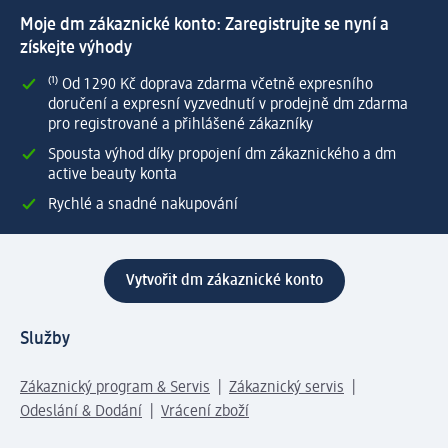
Moje dm zákaznické konto: Zaregistrujte se nyní a
získejte výhody
⁽¹⁾ Od 1 290 Kč doprava zdarma včetně expresního
doručení a expresní vyzvednutí v prodejně dm zdarma
pro registrované a přihlášené zákazníky
Spousta výhod díky propojení dm zákaznického a dm
active beauty konta
Rychlé a snadné nakupování
Vytvořit dm zákaznické konto
Služby
Zákaznický program & Servis
Zákaznický servis
Odeslání & Dodání
Vrácení zboží