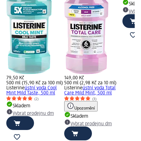
Skla
Vybra
79,50 Kč
149,00 Kč
500 ml (15,90 Kč za 100 ml)
500 ml (2,98 Kč za 10 ml)
Listerine
ústní voda Cool
Listerine
ústní voda Total
Mint Mild Taste, 500 ml
Care Mild Mint, 500 ml
(2)
(3)
Skladem
Upozornění
Vybrat prodejnu dm
Skladem
Vybrat prodejnu dm