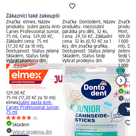
Zákazníci také zakoupili
Značka: elmex; Název
Značka: Dontodent; Název
Značka: 
ro
produktu: zubní pasta Anti-
produktu: mezizubní
produktu
Caries Professional Junior,
párátka pro děti, 32 ks;
Mint, 1 
 75
75 ml; Cena: 129,00 Kč;
Cena: 29,50 Kč; Základní
109,00 K
Základní cena: 75 ml
cena: 32 ks (0,92 Kč za 1
1 000 ml
ný
(17,20 Kč za 10 ml);
ks); dm značka grafika;
ml); Dos
Dostupnost: Status zelený
Dostupnost: Status zelený
zelený S
Skladem, Status šedý
Skladem, Status šedý
šedý Vyb
Vybrat prodejnu dm
Vybrat prodejnu dm
109,00 K
1 000 ml
ml)
Listerine
Mint, 1 
Skla
129,00 Kč
ti
75 ml (17,20 Kč za 10 ml)
Vybra
elmex
zubní pasta Anti-
Caries Professional Junior,
75 ml
(5)
Skladem
Vybrat prodejnu dm