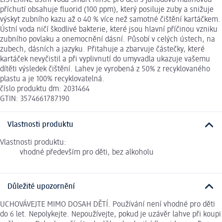
příchutí obsahuje fluorid (100 ppm), který posiluje zuby a snižuje
výskyt zubního kazu až o 40 % více než samotné čištění kartáčkem.
Ústní voda ničí škodlivé bakterie, které jsou hlavní příčinou vzniku
zubního povlaku a onemocnění dásní. Působí v celých ústech, na
zubech, dásních a jazyku. Přitahuje a zbarvuje částečky, které
kartáček nevyčistil a při vyplivnutí do umyvadla ukazuje vašemu
dítěti výsledek čištění. Lahev je vyrobená z 50% z recyklovaného
plastu a je 100% recyklovatelná.
číslo produktu dm: 2031464
GTIN: 3574661787190
Vlastnosti produktu
Vlastnosti produktu:
vhodné především pro děti, bez alkoholu
Důležité upozornění
UCHOVÁVEJTE MIMO DOSAH DĚTÍ. Používání není vhodné pro děti
do 6 let. Nepolykejte. Nepoužívejte, pokud je uzávěr lahve při koupi