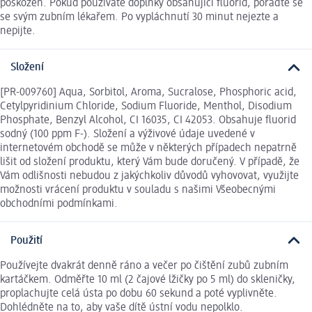
poškozen. Pokud používáte doplňky obsahující fluorid, poraďte se
se svým zubním lékařem. Po vypláchnutí 30 minut nejezte a
nepijte.
Složení
[PR-009760] Aqua, Sorbitol, Aroma, Sucralose, Phosphoric acid,
Cetylpyridinium Chloride, Sodium Fluoride, Menthol, Disodium
Phosphate, Benzyl Alcohol, CI 16035, CI 42053. Obsahuje fluorid
sodný (100 ppm F-). Složení a výživové údaje uvedené v
internetovém obchodě se může v některých případech nepatrně
lišit od složení produktu, který Vám bude doručený. V případě, že
Vám odlišnosti nebudou z jakýchkoliv důvodů vyhovovat, využijte
možnosti vrácení produktu v souladu s našimi Všeobecnými
obchodními podmínkami.
Použití
Používejte dvakrát denně ráno a večer po čištění zubů zubním
kartáčkem. Odměřte 10 ml (2 čajové lžičky po 5 ml) do skleničky,
proplachujte celá ústa po dobu 60 sekund a poté vyplivněte.
Dohlédněte na to, aby vaše dítě ústní vodu nepolklo.