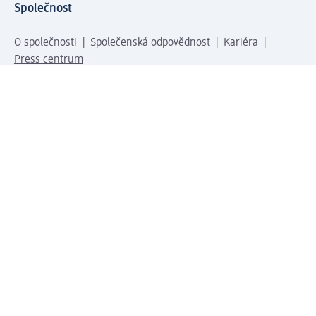
Společnost
O společnosti
Společenská odpovědnost
Kariéra
Press centrum
Svět dm
Platební možnosti
Spojte se s dm