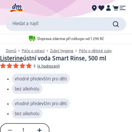
Hledat a najít
Doprava zdarma při nákupu od 1 290 Kč
Domů
Péče o zdraví
Zubní hygiena
Péče o dětské zuby
Listerine
ústní voda Smart Rinse, 500 ml
5
(
4 hodnocení
)
vhodné především pro děti
bez alkoholu
vhodné především pro děti
bez alkoholu