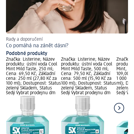
Rady a doporučení
Dom
Co pomáhá na zánět dásní?
Co
Podobné produkty
Značka: Listerine; Název
Značka: Listerine; Název
Značka: 
produktu: ústní voda Cool
produktu: ústní voda Cool
produktu
Mint Mild Taste, 250 ml;
Mint Mild Taste, 500 ml;
Mint, 1 
Cena: 69,50 Kč; Základní
Cena: 79,50 Kč; Základní
109,00 K
cena: 250 ml (27,80 Kč za
cena: 500 ml (15,90 Kč za
1 000 ml 
100 ml); Dostupnost: Status
100 ml); Dostupnost: Status
ml); Dos
zelený Skladem, Status
zelený Skladem, Status
zelený S
šedý Vybrat prodejnu dm
šedý Vybrat prodejnu dm
šedý Vyb