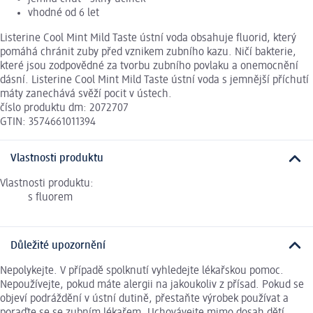
vhodné od 6 let
Listerine Cool Mint Mild Taste ústní voda obsahuje fluorid, který
pomáhá chránit zuby před vznikem zubního kazu. Ničí bakterie,
které jsou zodpovědné za tvorbu zubního povlaku a onemocnění
dásní. Listerine Cool Mint Mild Taste ústní voda s jemnější příchutí
máty zanechává svěží pocit v ústech.
číslo produktu dm: 2072707
GTIN: 3574661011394
Vlastnosti produktu
Vlastnosti produktu:
s fluorem
Důležité upozornění
Nepolykejte. V případě spolknutí vyhledejte lékařskou pomoc.
Nepoužívejte, pokud máte alergii na jakoukoliv z přísad. Pokud se
objeví podráždění v ústní dutině, přestaňte výrobek používat a
poraďte se se zubním lékařem. Uchovávejte mimo dosah dětí.