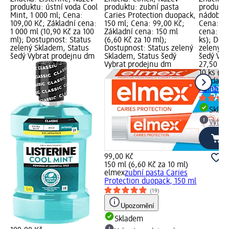
produktu: ústní voda Cool
produktu: zubní pasta
produktu
Mint, 1 000 ml; Cena:
Caries Protection duopack,
nádobí R
109,00 Kč; Základní cena:
150 ml; Cena: 99,00 Kč;
Cena: 27
1 000 ml (10,90 Kč za 100
Základní cena: 150 ml
cena: 10 
ml); Dostupnost: Status
(6,60 Kč za 10 ml);
ks); Dos
zelený Skladem, Status
Dostupnost: Status zelený
zelený S
šedý Vybrat prodejnu dm
Skladem, Status šedý
šedý Vyb
Vybrat prodejnu dm
27,50 Kč
10 ks (2,
Vileda
ho
Rainbow,
Skla
Vybra
99,00 Kč
150 ml (6,60 Kč za 10 ml)
elmex
zubní pasta Caries
Protection duopack, 150 ml
(19)
Upozornění
Skladem