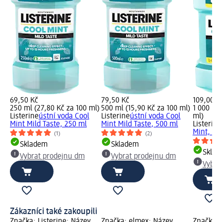
69,50 Kč
79,50 Kč
109,00 K
250 ml (27,80 Kč za 100 ml)
500 ml (15,90 Kč za 100 ml)
1 000 ml 
Listerine
ústní voda Cool
Listerine
ústní voda Cool
ml)
Mint Mild Taste, 250 ml
Mint Mild Taste, 500 ml
Listerine
Mint, 1 
(1)
(2)
Skladem
Skladem
Skla
Vybrat prodejnu dm
Vybrat prodejnu dm
Vybra
Zákazníci také zakoupili
Značka: Listerine; Název
Značka: elmex; Název
Značka: 