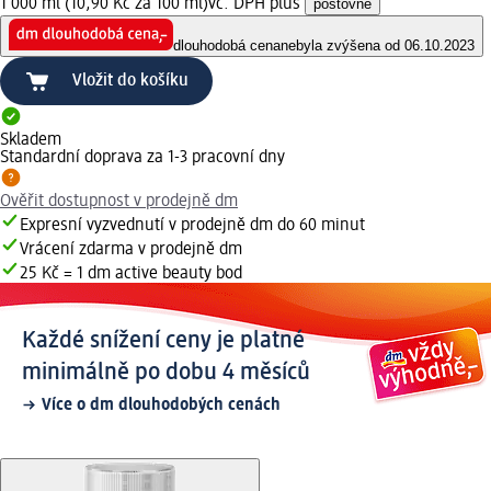
1 000 ml (10,90 Kč za 100 ml)
vč. DPH plus
poštovné
dlouhodobá cena
nebyla zvýšena od 06.10.2023
Vložit do košíku
Skladem
Standardní doprava za 1-3 pracovní dny
Ověřit dostupnost v prodejně dm
Expresní vyzvednutí v prodejně dm do 60 minut
Vrácení zdarma v prodejně dm
25 Kč = 1 dm active beauty bod
Každé snížení ceny je platné
minimálně po dobu 4 měsíců
Více o dm dlouhodobých cenách