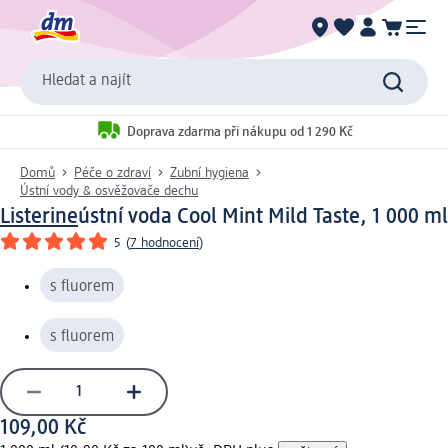
Hledat a najít
Doprava zdarma při nákupu od 1 290 Kč
Domů
Péče o zdraví
Zubní hygiena
Ústní vody & osvěžovače dechu
Listerine
ústní voda Cool Mint Mild Taste, 1 000 ml
5
(
7 hodnocení
)
s fluorem
s fluorem
109,00 Kč