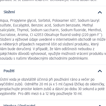
Složení
Aqua, Propylene glycol, Sorbitol, Poloxamer 407, Sodium lauryl
sulfate, Eucalyptol, Benzoic acid, Sodium benzoate, Methyl
salicylate, Thymol, Sodium saccharin, Sodium fluoride, Menthol,
Sucralose, Aroma, CI 42053 Obsahuje fluorid sodný (220 ppm F¯).
Složení a výživové údaje uvedené v internetovém obchodě se může
v některých případech nepatrně lišit od složení produktu, který
Vám bude doručený. V případě, že Vám odlišnosti nebudou z
jakýchkoliv důvodů vyhovovat, využijte možnosti vrácení produktu v
souladu s našimi Všeobecnými obchodními podmínkami.
Použití
Ústní voda je obzvláště účinná při používání ráno a večer po
vyčištění zubů. Odměřte 20 ml (4 x 5 ml čajová lžička) do skleničky,
proplachujte prostor kolem zubů a dásní po dobu 30 sekund a poté
vyplivněte. Pro děti mezi 6 a 12 lety používejte 10 ml.