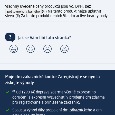
Všechny uvedené ceny produktů jsou vč. DPH, bez
poštovného a balného
(§) Na tento produkt nelze uplatnit
slevu.
(#) Za tento produkt neobdržíte dm active beauty body.
Jak se Vám líbí tato stránka?
Moje dm zákaznické konto: Zaregistrujte se nyní a
získejte výhody
⁽¹⁾ Od 1 290 Kč doprava zdarma včetně expresního
doručení a expresní vyzvednutí v prodejně dm zdarma
pro registrované a přihlášené zákazníky
Spousta výhod díky propojení dm zákaznického a dm