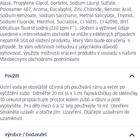
Aqua, Propylene Glycol, Sorbitol, Sodium Lauryl Sulfate,
Poloxamer 407, Aroma, Eucalyptol, Zinc Chloride, Benzoic Acid,
Sodium Benzoate, Sodium Saccharin, Methyl Salicylate, Thymol,
Sodium Fluoride, Menthol, Sucralose, CI 16035, CI 42090, BHT.
Obsahuje fluorid sodný (220 ppm F¯). Složení a výživové údaje
uvedené v internetovém obchodě se může v některých případech
nepatrně lišit od složení produktu, který Vám bude doručený. V
případě, že Vám odlišnosti nebudou z jakýchkoliv důvodů
vyhovovat, využijte možnosti vrácení produktu v souladu s našimi
Všeobecnými obchodními podmínkami.
Použití
Ústní voda je obzvláště účinná při používání ráno a večer po
vyčištění zubů. Odměřte 20 ml (4 x 5 ml čajová lžička) do skleničky,
30 sekund proplachujte prostor kolem zubů a dásní a poté
vyplivněte. Pro děti mezi 6 a 12 lety používejte 10 ml. Otevření:
Stiskněte uzávěr a otočte jím. Uzavření: Otáčejte uzávěrem do
uzamknutí.
Výrobce / Dodavatel