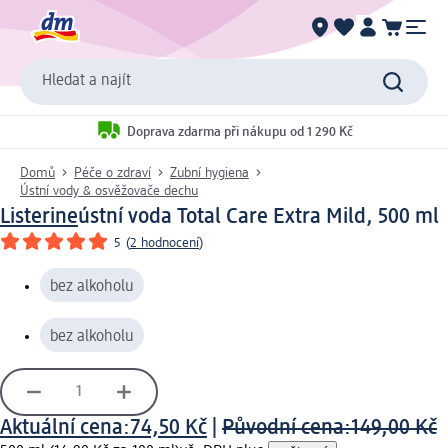
Hledat a najít
Doprava zdarma při nákupu od 1 290 Kč
Domů
Péče o zdraví
Zubní hygiena
Ústní vody & osvěžovače dechu
Listerine
ústní voda Total Care Extra Mild, 500 ml
5
(
2 hodnocení
)
bez alkoholu
bez alkoholu
Aktuální cena:
74,50 Kč
|
Původní cena:
149,00 Kč