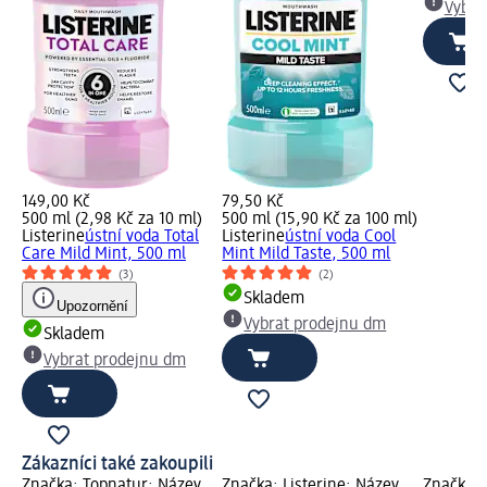
Vybra
149,00 Kč
79,50 Kč
500 ml (2,98 Kč za 10 ml)
500 ml (15,90 Kč za 100 ml)
Listerine
ústní voda Total
Listerine
ústní voda Cool
Care Mild Mint, 500 ml
Mint Mild Taste, 500 ml
(3)
(2)
Skladem
Upozornění
Vybrat prodejnu dm
Skladem
Vybrat prodejnu dm
Zákazníci také zakoupili
Značka: Topnatur; Název
Značka: Listerine; Název
Značka: 