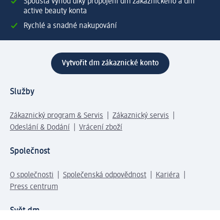
Spousta výhod díky propojení dm zákaznického a dm
active beauty konta
Rychlé a snadné nakupování
Vytvořit dm zákaznické konto
Služby
Zákaznický program & Servis
Zákaznický servis
Odeslání & Dodání
Vrácení zboží
Společnost
O společnosti
Společenská odpovědnost
Kariéra
Press centrum
Svět dm