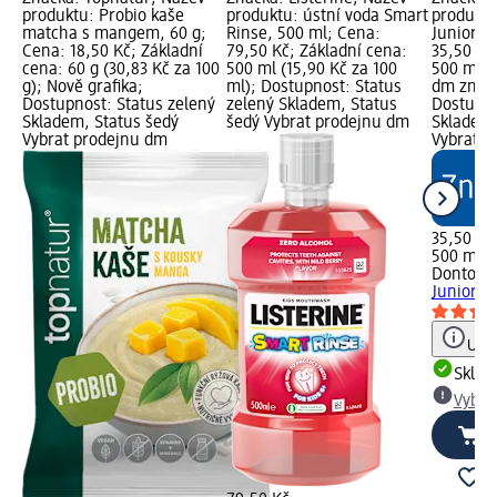
produktu: Probio kaše
produktu: ústní voda Smart
produktu
matcha s mangem, 60 g;
Rinse, 500 ml; Cena:
Junior, 
Cena: 18,50 Kč; Základní
79,50 Kč; Základní cena:
35,50 Kč
cena: 60 g (30,83 Kč za 100
500 ml (15,90 Kč za 100
500 ml (7
g); Nově grafika;
ml); Dostupnost: Status
dm značk
Dostupnost: Status zelený
zelený Skladem, Status
Dostupno
Skladem, Status šedý
šedý Vybrat prodejnu dm
Skladem,
Vybrat prodejnu dm
Vybrat p
35,50 Kč
500 ml (7
Dontode
Junior, 
Upoz
Skla
Vybra