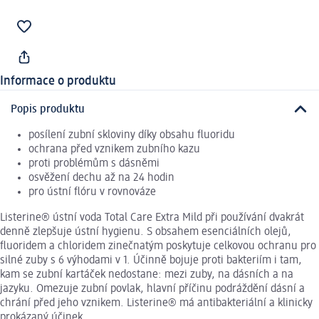
Informace o produktu
Popis produktu
posílení zubní skloviny díky obsahu fluoridu
ochrana před vznikem zubního kazu
proti problémům s dásněmi
osvěžení dechu až na 24 hodin
pro ústní flóru v rovnováze
Listerine® ústní voda Total Care Extra Mild při používání dvakrát
denně zlepšuje ústní hygienu. S obsahem esenciálních olejů,
fluoridem a chloridem zinečnatým poskytuje celkovou ochranu pro
silné zuby s 6 výhodami v 1. Účinně bojuje proti bakteriím i tam,
kam se zubní kartáček nedostane: mezi zuby, na dásních a na
jazyku. Omezuje zubní povlak, hlavní příčinu podráždění dásní a
chrání před jeho vznikem. Listerine® má antibakteriální a klinicky
prokázaný účinek.