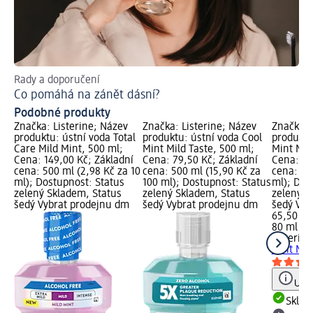
Rady a doporučení
Dom
Co pomáhá na zánět dásní?
Co
Podobné produkty
Značka: Listerine; Název
Značka: Listerine; Název
Značka: 
produktu: ústní voda Total
produktu: ústní voda Cool
produktu
Care Mild Mint, 500 ml;
Mint Mild Taste, 500 ml;
Mint Mil
Cena: 149,00 Kč; Základní
Cena: 79,50 Kč; Základní
Cena: 65
cena: 500 ml (2,98 Kč za 10
cena: 500 ml (15,90 Kč za
cena: 80 
ml); Dostupnost: Status
100 ml); Dostupnost: Status
ml); Dos
zelený Skladem, Status
zelený Skladem, Status
zelený S
šedý Vybrat prodejnu dm
šedý Vybrat prodejnu dm
šedý Vyb
65,50 Kč
80 ml (8,
Listerine
Mint Mil
Upoz
Skla