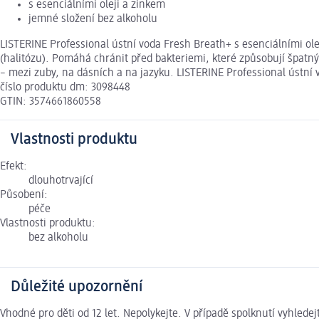
s esenciálními oleji a zinkem
jemné složení bez alkoholu
LISTERINE Professional ústní voda Fresh Breath+ s esenciálními oleji
(halitózu). Pomáhá chránit před bakteriemi, které způsobují špatn
– mezi zuby, na dásních a na jazyku. LISTERINE Professional ústní v
číslo produktu dm: 3098448
GTIN: 3574661860558
Vlastnosti produktu
Efekt:
dlouhotrvající
Působení:
péče
Vlastnosti produktu:
bez alkoholu
Důležité upozornění
Vhodné pro děti od 12 let. Nepolykejte. V případě spolknutí vyhlede