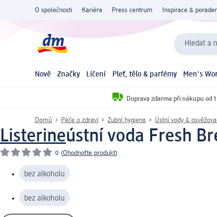
O společnosti
Kariéra
Press centrum
Inspirace & poraden
Hledat a n
Nově
Značky
Líčení
Pleť, tělo & parfémy
Men's Wor
Doprava zdarma při nákupu od 1
Domů
Péče o zdraví
Zubní hygiena
Ústní vody & osvěžov
Listerine
ústní voda Fresh Br
0
(
Ohodnoťte produkt
)
bez alkoholu
bez alkoholu