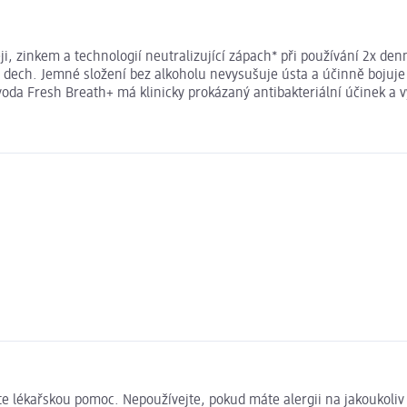
, zinkem a technologií neutralizující zápach* při používání 2x denně
ý dech. Jemné složení bez alkoholu nevysušuje ústa a účinně bojuje
oda Fresh Breath+ má klinicky prokázaný antibakteriální účinek a vy
jte lékařskou pomoc. Nepoužívejte, pokud máte alergii na jakoukoliv