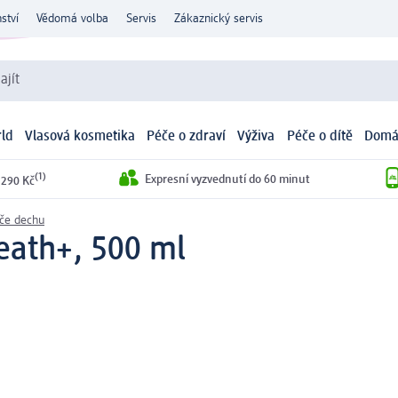
ství
Vědomá volba
Servis
Zákaznický servis
ajít
ld
Vlasová kosmetika
Péče o zdraví
Výživa
Péče o dítě
Domá
(1)
Expresní vyzvednutí do 60 minut
 290 Kč
ače dechu
eath+, 500 ml