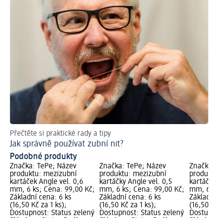
Přečtěte si praktické rady a tipy
Ra
Jak správně používat zubní nit?
Co
Podobné produkty
Značka: TePe; Název
Značka: TePe; Název
Značka: 
produktu: mezizubní
produktu: mezizubní
produktu
kartáček Angle vel. 0,6
kartáčky Angle vel. 0,5
kartáčky 
mm, 6 ks; Cena: 99,00 Kč;
mm, 6 ks; Cena: 99,00 Kč;
mm, 6 ks
Základní cena: 6 ks
Základní cena: 6 ks
Základní
(16,50 Kč za 1 ks);
(16,50 Kč za 1 ks);
(16,50 Kč
Dostupnost: Status zelený
Dostupnost: Status zelený
Dostupno