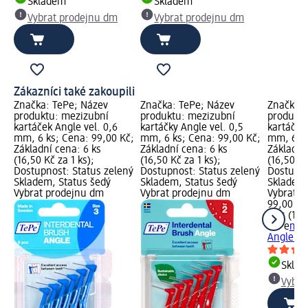
Skladem
Skladem
Vybrat prodejnu dm
Vybrat prodejnu dm
Zákazníci také zakoupili
Značka: TePe; Název
Značka: TePe; Název
Značka: 
produktu: mezizubní
produktu: mezizubní
produktu
kartáček Angle vel. 0,6
kartáčky Angle vel. 0,5
kartáčky 
mm, 6 ks; Cena: 99,00 Kč;
mm, 6 ks; Cena: 99,00 Kč;
mm, 6 ks
Základní cena: 6 ks
Základní cena: 6 ks
Základní
(16,50 Kč za 1 ks);
(16,50 Kč za 1 ks);
(16,50 Kč
Dostupnost: Status zelený
Dostupnost: Status zelený
Dostupno
Skladem, Status šedý
Skladem, Status šedý
Skladem,
Vybrat prodejnu dm
Vybrat prodejnu dm
Vybrat p
99,00 Kč
6 ks (16,
TePe
mez
Angle ve
Skla
Vybra