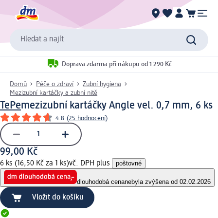
Hledat a najít
Doprava zdarma při nákupu od 1 290 Kč
Domů
Péče o zdraví
Zubní hygiena
Mezizubní kartáčky a zubní nitě
TePe
mezizubní kartáčky Angle vel. 0,7 mm, 6 ks
4.8
(
25 hodnocení
)
99,00 Kč
6 ks (16,50 Kč za 1 ks)
vč. DPH plus
poštovné
dlouhodobá cena
nebyla zvýšena od 02.02.2026
Vložit do košíku