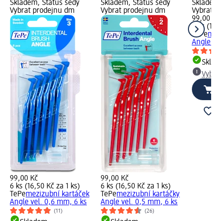
Skladem, Status šedý
Skladem, Status šedý
Skladem,
Vybrat prodejnu dm
Vybrat prodejnu dm
Vybrat p
99,00 Kč
6 ks (16,
TePe
mez
Angle ve
Skla
Vybra
99,00 Kč
99,00 Kč
6 ks (16,50 Kč za 1 ks)
6 ks (16,50 Kč za 1 ks)
TePe
mezizubní kartáček
TePe
mezizubní kartáčky
Angle vel. 0,6 mm, 6 ks
Angle vel. 0,5 mm, 6 ks
(11)
(26)