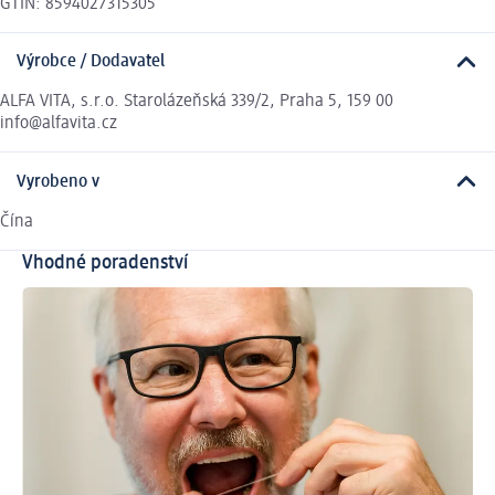
GTIN: 8594027315305
Výrobce / Dodavatel
ALFA VITA, s.r.o. Starolázeňská 339/2, Praha 5, 159 00
info@alfavita.cz
Vyrobeno v
Čína
Vhodné poradenství