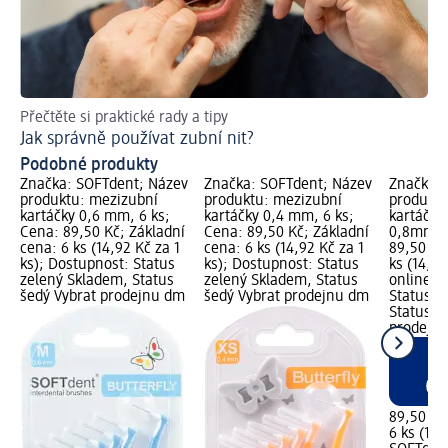
Přečtěte si praktické rady a tipy
Ra
Jak správně používat zubní nit?
Co
Podobné produkty
Značka: SOFTdent; Název
Značka: SOFTdent; Název
Značka: 
produktu: mezizubní
produktu: mezizubní
produktu
kartáčky 0,6 mm, 6 ks;
kartáčky 0,4 mm, 6 ks;
kartáčky 
Cena: 89,50 Kč; Základní
Cena: 89,50 Kč; Základní
0,8mm, 6
cena: 6 ks (14,92 Kč za 1
cena: 6 ks (14,92 Kč za 1
89,50 Kč
ks); Dostupnost: Status
ks); Dostupnost: Status
ks (14,92
zelený Skladem, Status
zelený Skladem, Status
online g
šedý Vybrat prodejnu dm
šedý Vybrat prodejnu dm
Status z
Status č
prodejn
89,50 Kč
6 ks (14,