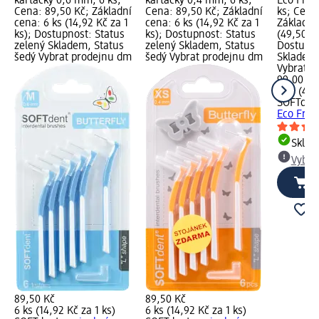
kartáčky 0,6 mm, 6 ks;
kartáčky 0,4 mm, 6 ks;
Eco Frie
Cena: 89,50 Kč; Základní
Cena: 89,50 Kč; Základní
ks; Cena
cena: 6 ks (14,92 Kč za 1
cena: 6 ks (14,92 Kč za 1
Základní
ks); Dostupnost: Status
ks); Dostupnost: Status
(49,50 Kč
zelený Skladem, Status
zelený Skladem, Status
Dostupno
šedý Vybrat prodejnu dm
šedý Vybrat prodejnu dm
Skladem,
Vybrat p
99,00 Kč
2 ks (49,
SOFTden
Eco Frien
Skla
Vybra
89,50 Kč
89,50 Kč
6 ks (14,92 Kč za 1 ks)
6 ks (14,92 Kč za 1 ks)