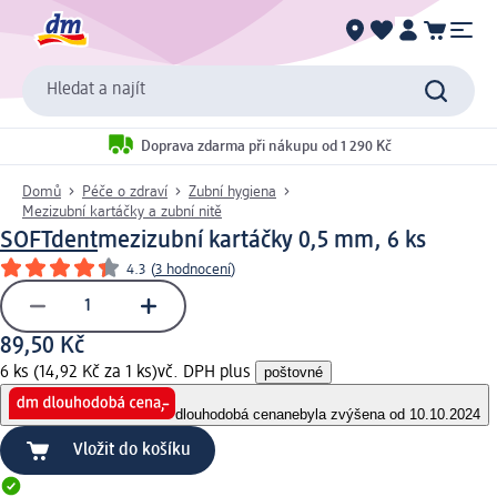
Hledat a najít
Doprava zdarma při nákupu od 1 290 Kč
Domů
Péče o zdraví
Zubní hygiena
Mezizubní kartáčky a zubní nitě
SOFTdent
mezizubní kartáčky 0,5 mm, 6 ks
4.3
(
3 hodnocení
)
89,50 Kč
6 ks (14,92 Kč za 1 ks)
vč. DPH plus
poštovné
dlouhodobá cena
nebyla zvýšena od 10.10.2024
Vložit do košíku