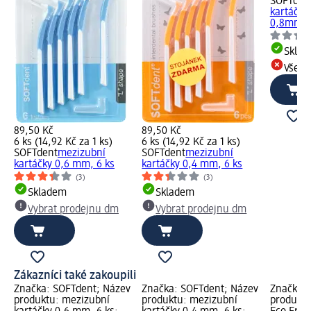
SOFTden
kartáčky 
0,8mm, 
Skla
Všech
89,50 Kč
89,50 Kč
6 ks (14,92 Kč za 1 ks)
6 ks (14,92 Kč za 1 ks)
SOFTdent
mezizubní
SOFTdent
mezizubní
kartáčky 0,6 mm, 6 ks
kartáčky 0,4 mm, 6 ks
(3)
(3)
Skladem
Skladem
Vybrat prodejnu dm
Vybrat prodejnu dm
Zákazníci také zakoupili
Značka: SOFTdent; Název
Značka: SOFTdent; Název
Značka: 
produktu: mezizubní
produktu: mezizubní
produktu