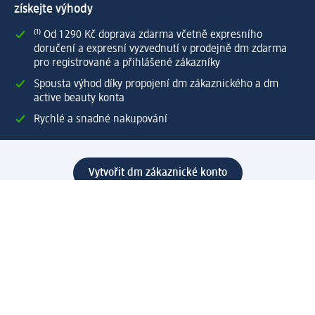
získejte výhody
⁽¹⁾ Od 1 290 Kč doprava zdarma včetně expresního
doručení a expresní vyzvednutí v prodejně dm zdarma
pro registrované a přihlášené zákazníky
Spousta výhod díky propojení dm zákaznického a dm
active beauty konta
Rychlé a snadné nakupování
Vytvořit dm zákaznické konto
Služby
Zákaznický program & Servis
Zákaznický servis
Odeslání & Dodání
Vrácení zboží
Společnost