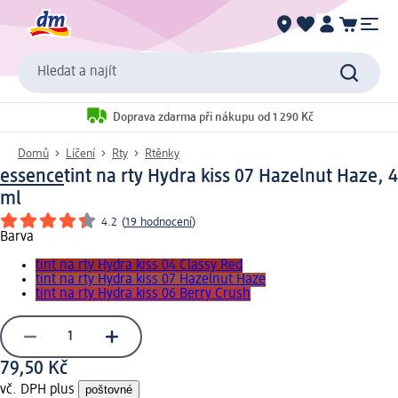
Hledat a najít
Doprava zdarma při nákupu od 1 290 Kč
Domů
Líčení
Rty
Rtěnky
essence
tint na rty Hydra kiss 07 Hazelnut Haze, 4
ml
4.2
(
19 hodnocení
)
Barva
tint na rty Hydra kiss 04 Classy Red
tint na rty Hydra kiss 07 Hazelnut Haze
tint na rty Hydra kiss 06 Berry Crush
79,50 Kč
vč. DPH plus
poštovné