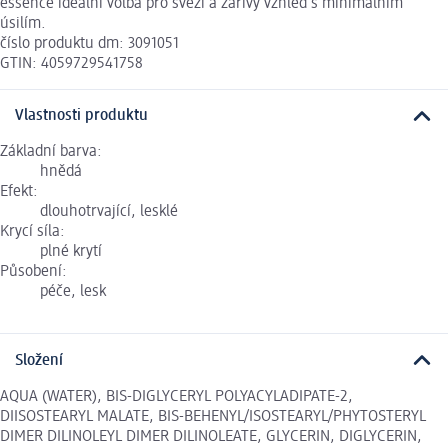
essence ideální volba pro svěží a zářivý vzhled s minimálním
úsilím.
číslo produktu dm: 3091051
GTIN: 4059729541758
Vlastnosti produktu
Základní barva:
hnědá
Efekt:
dlouhotrvající, lesklé
Krycí síla:
plné krytí
Působení:
péče, lesk
Složení
AQUA (WATER), BIS-DIGLYCERYL POLYACYLADIPATE-2,
DIISOSTEARYL MALATE, BIS-BEHENYL/ISOSTEARYL/PHYTOSTERYL
DIMER DILINOLEYL DIMER DILINOLEATE, GLYCERIN, DIGLYCERIN,