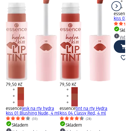
essence
kiss 03 
Skla
Vybra
79,50 Kč
79,50 Kč
essence
lesk na rty hydra
essence
tint na rty Hydra
kiss 01 Blushing Nude, 4 ml
kiss 04 Classy Red, 4 ml
(33)
(28)
Skladem
Skladem