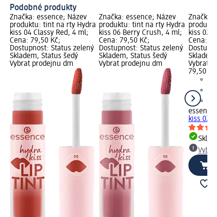
Podobné produkty
Značka: essence; Název
Značka: essence; Název
Značka: 
produktu: tint na rty Hydra
produktu: tint na rty Hydra
produktu
kiss 04 Classy Red, 4 ml;
kiss 06 Berry Crush, 4 ml;
kiss 02 
Cena: 79,50 Kč;
Cena: 79,50 Kč;
Cena: 79
Dostupnost: Status zelený
Dostupnost: Status zelený
Dostupno
Skladem, Status šedý
Skladem, Status šedý
Skladem,
Vybrat prodejnu dm
Vybrat prodejnu dm
Vybrat p
79,50 Kč
essence
kiss 02 
Skla
Vybra