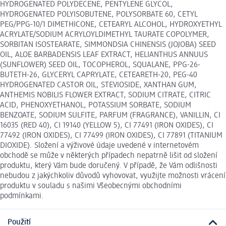
HYDROGENATED POLYDECENE, PENTYLENE GLYCOL,
HYDROGENATED POLYISOBUTENE, POLYSORBATE 60, CETYL
PEG/PPG-10/1 DIMETHICONE, CETEARYL ALCOHOL, HYDROXYETHYL
ACRYLATE/SODIUM ACRYLOYLDIMETHYL TAURATE COPOLYMER,
SORBITAN ISOSTEARATE, SIMMONDSIA CHINENSIS (JOJOBA) SEED
OIL, ALOE BARBADENSIS LEAF EXTRACT, HELIANTHUS ANNUUS
(SUNFLOWER) SEED OIL, TOCOPHEROL, SQUALANE, PPG-26-
BUTETH-26, GLYCERYL CAPRYLATE, CETEARETH-20, PEG-40
HYDROGENATED CASTOR OIL, STEVIOSIDE, XANTHAN GUM,
ANTHEMIS NOBILIS FLOWER EXTRACT, SODIUM CITRATE, CITRIC
ACID, PHENOXYETHANOL, POTASSIUM SORBATE, SODIUM
BENZOATE, SODIUM SULFITE, PARFUM (FRAGRANCE), VANILLIN, CI
16035 (RED 40), CI 19140 (YELLOW 5), CI 77491 (IRON OXIDES), CI
77492 (IRON OXIDES), CI 77499 (IRON OXIDES), CI 77891 (TITANIUM
DIOXIDE). Složení a výživové údaje uvedené v internetovém
obchodě se může v některých případech nepatrně lišit od složení
produktu, který Vám bude doručený. V případě, že Vám odlišnosti
nebudou z jakýchkoliv důvodů vyhovovat, využijte možnosti vrácení
produktu v souladu s našimi Všeobecnými obchodními
podmínkami.
Použití