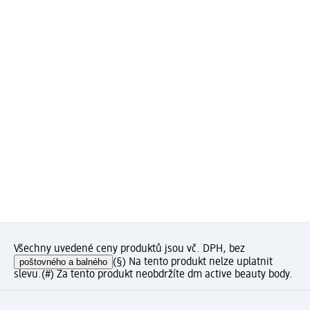
Všechny uvedené ceny produktů jsou vč. DPH, bez
poštovného a balného
(§) Na tento produkt nelze uplatnit
slevu.
(#) Za tento produkt neobdržíte dm active beauty body.