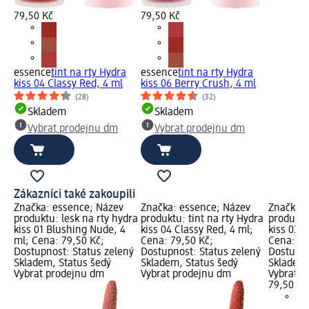
79,50 Kč
79,50 Kč
essence
tint na rty Hydra
essence
tint na rty Hydra
kiss 04 Classy Red, 4 ml
kiss 06 Berry Crush, 4 ml
(28)
(32)
Skladem
Skladem
Vybrat prodejnu dm
Vybrat prodejnu dm
Zákazníci také zakoupili
Značka: essence; Název
Značka: essence; Název
Značka: 
produktu: lesk na rty hydra
produktu: tint na rty Hydra
produktu
kiss 01 Blushing Nude, 4
kiss 04 Classy Red, 4 ml;
kiss 03 
ml; Cena: 79,50 Kč;
Cena: 79,50 Kč;
Cena: 79
Dostupnost: Status zelený
Dostupnost: Status zelený
Dostupno
Skladem, Status šedý
Skladem, Status šedý
Skladem,
Vybrat prodejnu dm
Vybrat prodejnu dm
Vybrat p
79,50 Kč