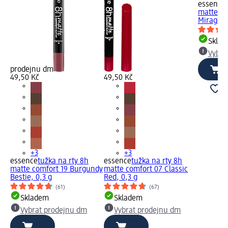
essence
matte co
Mirage, 
Skla
Vybra
prodejnu dm
49,50 Kč
49,50 Kč
+3
+3
essence
tužka na rty 8h
essence
tužka na rty 8h
matte comfort 19 Burgundy
matte comfort 07 Classic
Bestie, 0,3 g
Red, 0,3 g
(61)
(67)
Skladem
Skladem
Vybrat prodejnu dm
Vybrat prodejnu dm