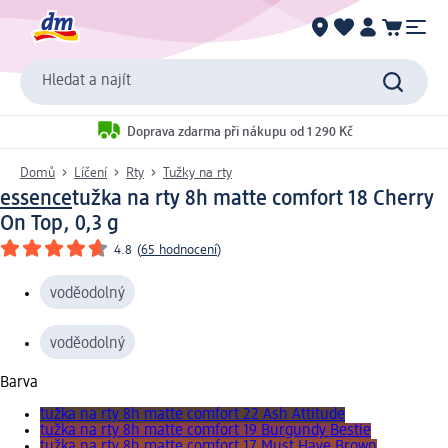
Hledat a najít
Doprava zdarma při nákupu od 1 290 Kč
Domů
Líčení
Rty
Tužky na rty
essence
tužka na rty 8h matte comfort 18 Cherry
On Top, 0,3 g
4.8
(
65 hodnocení
)
voděodolný
voděodolný
Barva
tužka na rty 8h matte comfort 22 Ash Attitude
tužka na rty 8h matte comfort 19 Burgundy Bestie
tužka na rty 8h matte comfort 17 Must Have Brown