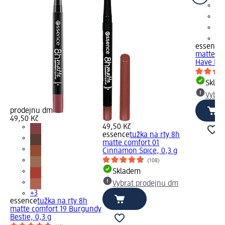
+3
essence
matte co
Have Bro
Skla
Vybra
prodejnu dm
49,50 Kč
49,50 Kč
essence
tužka na rty 8h
matte comfort 01
Cinnamon Spice, 0,3 g
(108)
Skladem
Vybrat prodejnu dm
+3
essence
tužka na rty 8h
matte comfort 19 Burgundy
Bestie, 0,3 g