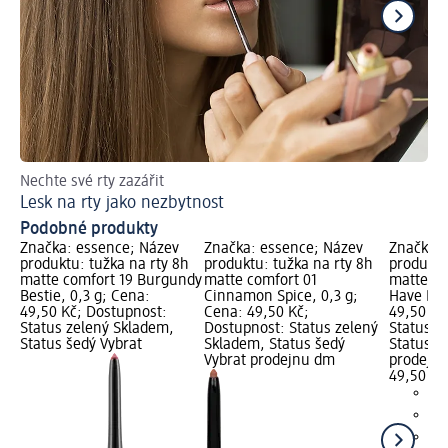
Nechte své rty zazářit
Ch
Lesk na rty jako nezbytnost
Ti
Podobné produkty
Značka: essence; Název
Značka: essence; Název
Značka: 
produktu: tužka na rty 8h
produktu: tužka na rty 8h
produktu
matte comfort 19 Burgundy
matte comfort 01
matte co
Bestie, 0,3 g; Cena:
Cinnamon Spice, 0,3 g;
Have Bro
49,50 Kč; Dostupnost:
Cena: 49,50 Kč;
49,50 Kč
Status zelený Skladem,
Dostupnost: Status zelený
Status z
Status šedý Vybrat
Skladem, Status šedý
Status š
Vybrat prodejnu dm
prodejn
49,50 Kč