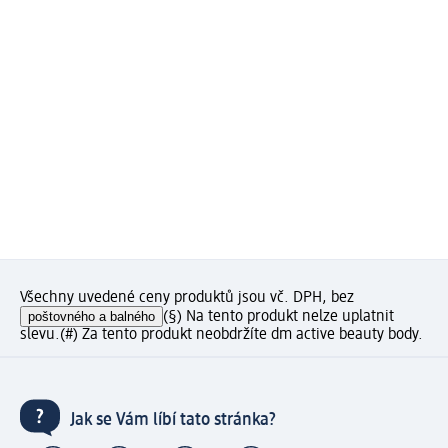
Všechny uvedené ceny produktů jsou vč. DPH, bez
poštovného a balného
(§) Na tento produkt nelze uplatnit
slevu.
(#) Za tento produkt neobdržíte dm active beauty body.
Jak se Vám líbí tato stránka?