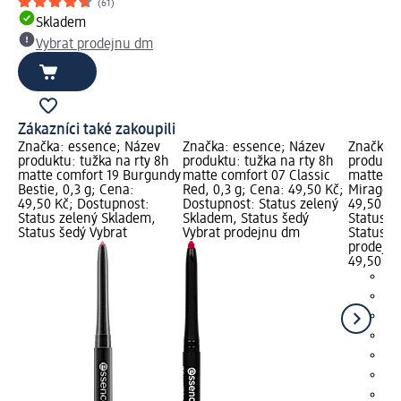
(61)
Skladem
Vybrat prodejnu dm
Zákazníci také zakoupili
Značka: essence; Název
Značka: essence; Název
Značka: 
produktu: tužka na rty 8h
produktu: tužka na rty 8h
produktu
matte comfort 19 Burgundy
matte comfort 07 Classic
matte co
Bestie, 0,3 g; Cena:
Red, 0,3 g; Cena: 49,50 Kč;
Mirage, 
49,50 Kč; Dostupnost:
Dostupnost: Status zelený
49,50 Kč
Status zelený Skladem,
Skladem, Status šedý
Status z
Status šedý Vybrat
Vybrat prodejnu dm
Status š
prodejn
49,50 Kč
+3