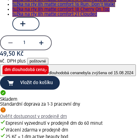
tužka na rty 8h matte comfort 16 Run, Don't Walk!
tužka na rty 8h matte comfort 18 Cherry On Top
tužka na rty 8h matte comfort 21 Clouded
49,50 Kč
vč. DPH plus
poštovné
dlouhodobá cena
nebyla zvýšena od 15.08.2024
Vložit do košíku
Skladem
Standardní doprava za 1-3 pracovní dny
Ověřit dostupnost v prodejně dm
Expresní vyzvednutí v prodejně dm do 60 minut
Vrácení zdarma v prodejně dm
25 Kč = 1 dm active beauty bod