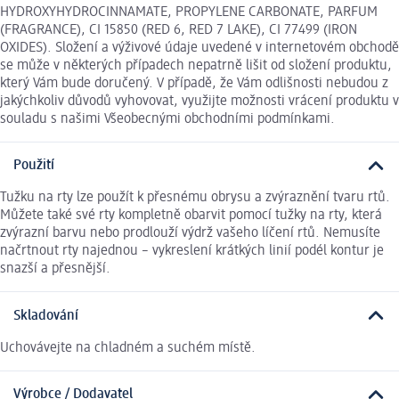
HYDROXYHYDROCINNAMATE, PROPYLENE CARBONATE, PARFUM
(FRAGRANCE), CI 15850 (RED 6, RED 7 LAKE), CI 77499 (IRON
OXIDES). Složení a výživové údaje uvedené v internetovém obchodě
se může v některých případech nepatrně lišit od složení produktu,
který Vám bude doručený. V případě, že Vám odlišnosti nebudou z
jakýchkoliv důvodů vyhovovat, využijte možnosti vrácení produktu v
souladu s našimi Všeobecnými obchodními podmínkami.
Použití
Tužku na rty lze použít k přesnému obrysu a zvýraznění tvaru rtů.
Můžete také své rty kompletně obarvit pomocí tužky na rty, která
zvýrazní barvu nebo prodlouží výdrž vašeho líčení rtů. Nemusíte
načrtnout rty najednou – vykreslení krátkých linií podél kontur je
snazší a přesnější.
Skladování
Uchovávejte na chladném a suchém místě.
Výrobce / Dodavatel