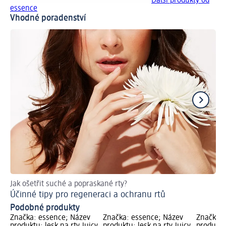
Další produkty od
essence
Vhodné poradenství
Jak ošetřit suché a popraskané rty?
Nec
Účinné tipy pro regeneraci a ochranu rtů
Le
Podobné produkty
Značka: essence; Název
Značka: essence; Název
Značka: 
produktu: lesk na rty Juicy
produktu: lesk na rty Juicy
produktu: