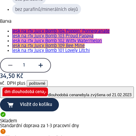
bez parafínů/minerálních olejů
Barva
lesk na rty Juicy Bomb 104 Poppin’ Pomegranate
lesk na rty Juicy Bomb 103 Proud Papaya
lesk na rty Juicy Bomb 102 Witty Watermelon
lesk na rty Juicy Bomb 109 Bee Mine
lesk na rty Juicy Bomb 101 Lovely Litchi
34,50 Kč
vč. DPH plus
poštovné
dlouhodobá cena
nebyla zvýšena od 21.02.2023
Vložit do košíku
Skladem
Standardní doprava za 1-3 pracovní dny