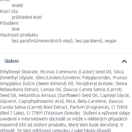
Efekt:
lesklé
Krycí síla:
průhledné krytí
Působení:
lesk
Vlastnosti produktu:
bez parafínů/minerálních olejů, bez parabenů, vegan
Složení
Ethylhexyl Stearate, Ricinus Communis (Castor) Seed Oil, Silica
Dimethyl Silylate, Oleic/Linoleic/Linolenic Polyglycerides, Prunus
Amygdalus Dulcis (Sweet Almond) Oil, Tocopheryl Acetate, Stevia
Rebaudiana Extract, Canola Oil, Daucus Carota Sativa (Carrot)
Seed Oil, Helianthus Annuus (Sunflower) Seed Oil, Caprylyl Glycol,
Glycerin, Caprylhydroxamic Acid, Mica, Beta-Carotene, Daucus
Carota Sativa (Carrot) Root Extract, Parfum (Fragrance), Ci 15850
(Red 7 Lake), Ci 77891 (Titanium Dioxide). Složení a výživové údaje
uvedené v internetovém obchodě se může v některých případech
nepatrně lišit od složení produktu, který Vám bude doručený. V
případě, že Vám odlišnosti nebudou z jakýchkoliv důvodů