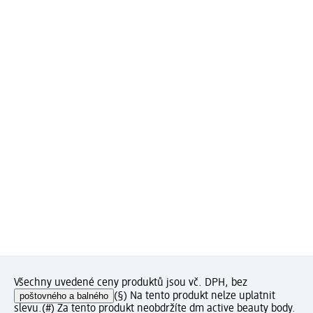
Všechny uvedené ceny produktů jsou vč. DPH, bez
poštovného a balného
(§) Na tento produkt nelze uplatnit
slevu.
(#) Za tento produkt neobdržíte dm active beauty body.