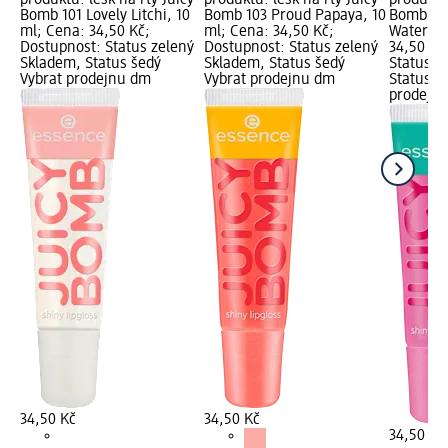
Bomb 101 Lovely Litchi, 10
Bomb 103 Proud Papaya, 10
Bomb 102
ml; Cena: 34,50 Kč;
ml; Cena: 34,50 Kč;
Watermel
Dostupnost: Status zelený
Dostupnost: Status zelený
34,50 Kč
Skladem, Status šedý
Skladem, Status šedý
Status z
Vybrat prodejnu dm
Vybrat prodejnu dm
Status š
prodejn
34,50 Kč
34,50 Kč
34,50 Kč