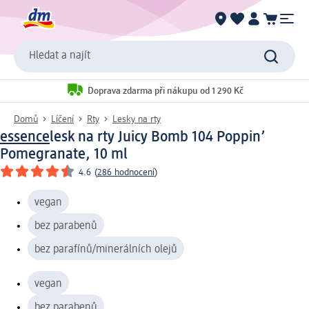
Hledat a najít
Doprava zdarma při nákupu od 1 290 Kč
Domů
Líčení
Rty
Lesky na rty
essence
lesk na rty Juicy Bomb 104 Poppin’
Pomegranate, 10 ml
4.6
(
286 hodnocení
)
vegan
bez parabenů
bez parafínů/minerálních olejů
vegan
bez parabenů