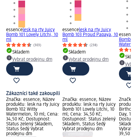
essence
lesk na rty Juicy
essence
lesk na rty Juicy
Bomb 101 Lovely Litchi, 10
Bomb 103 Proud Papaya, 10
essence
ml
ml
Bomb 102
Watermel
(303)
(238)
Skladem
Skladem
Skla
Vybrat prodejnu dm
Vybrat prodejnu dm
Vybra
Zákazníci také zakoupili
Značka: essence; Název
Značka: essence; Název
Značka: 
produktu: lesk na rty Juicy
produktu: lesk na rty Juicy
produktu:
Bomb 102 Witty
Bomb 101 Lovely Litchi, 10
Birthday
Watermelon, 10 ml; Cena:
ml; Cena: 34,50 Kč;
Day, 10 
34,50 Kč; Dostupnost:
Dostupnost: Status zelený
Dostupno
Status zelený Skladem,
Skladem, Status šedý
Skladem,
Status šedý Vybrat
Vybrat prodejnu dm
Vybrat p
prodejnu dm
39,50 Kč