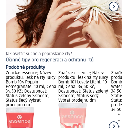
Jak ošetřit suché a popraskané rty?
Nec
Účinné tipy pro regeneraci a ochranu rtů
Le
Podobné produkty
Značka: essence; Název
Značka: essence; Název
Značka: 
produktu: lesk na rty Juicy
produktu: lesk na rty Juicy
produktu:
Bomb 104 Poppin’
Bomb 101 Lovely Litchi, 10
Bomb 102
Pomegranate, 10 ml; Cena:
ml; Cena: 34,50 Kč;
Watermel
34,50 Kč; Dostupnost:
Dostupnost: Status zelený
34,50 Kč
Status zelený Skladem,
Skladem, Status šedý
Status z
Status šedý Vybrat
Vybrat prodejnu dm
Status š
prodejnu dm
prodejn
34,50 Kč