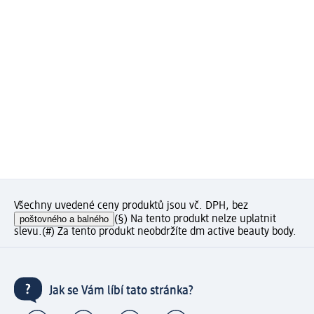
Všechny uvedené ceny produktů jsou vč. DPH, bez
poštovného a balného
(§) Na tento produkt nelze uplatnit
slevu.
(#) Za tento produkt neobdržíte dm active beauty body.
Jak se Vám líbí tato stránka?