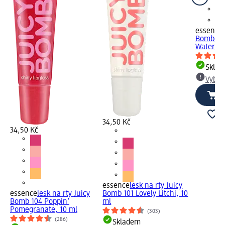
essence
Bomb 102
Watermel
Skla
Vybra
34,50 Kč
34,50 Kč
essence
lesk na rty Juicy
essence
lesk na rty Juicy
Bomb 101 Lovely Litchi, 10
Bomb 104 Poppin’
ml
Pomegranate, 10 ml
(303)
(286)
Skladem