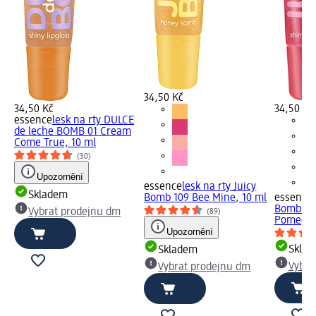
34,50 Kč
34,50 Kč
34,50 Kč
essence
lesk na rty DULCE
de leche BOMB 01 Cream
Come True, 10 ml
(30)
Upozornění
essence
lesk na rty Juicy
Skladem
Bomb 109 Bee Mine, 10 ml
essence
Bomb 104
Vybrat prodejnu dm
(89)
Pomegra
Upozornění
Skla
Skladem
Vybra
Vybrat prodejnu dm