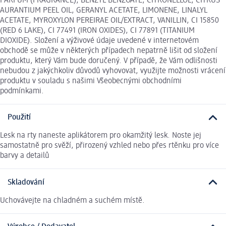
PARFUM (FRAGRANCE), BENZYL BENZOATE, CITRONELLOL, CITRUS
AURANTIUM PEEL OIL, GERANYL ACETATE, LIMONENE, LINALYL
ACETATE, MYROXYLON PEREIRAE OIL/EXTRACT, VANILLIN, CI 15850
(RED 6 LAKE), CI 77491 (IRON OXIDES), CI 77891 (TITANIUM
DIOXIDE). Složení a výživové údaje uvedené v internetovém
obchodě se může v některých případech nepatrně lišit od složení
produktu, který Vám bude doručený. V případě, že Vám odlišnosti
nebudou z jakýchkoliv důvodů vyhovovat, využijte možnosti vrácení
produktu v souladu s našimi Všeobecnými obchodními
podmínkami.
Použití
Lesk na rty naneste aplikátorem pro okamžitý lesk. Noste jej
samostatně pro svěží, přirozený vzhled nebo přes rtěnku pro více
barvy a detailů
Skladování
Uchovávejte na chladném a suchém místě.