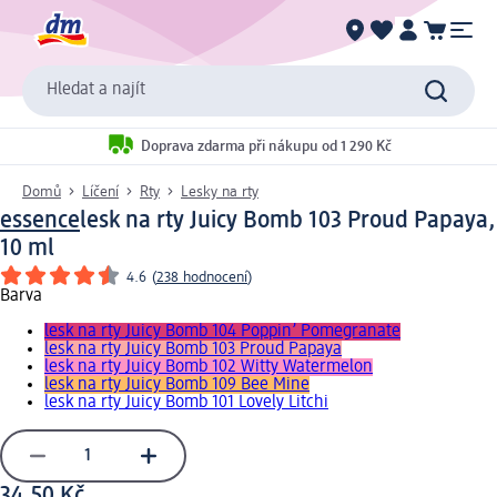
Hledat a najít
Doprava zdarma při nákupu od 1 290 Kč
Domů
Líčení
Rty
Lesky na rty
essence
lesk na rty Juicy Bomb 103 Proud Papaya,
10 ml
4.6
(
238 hodnocení
)
Barva
lesk na rty Juicy Bomb 104 Poppin’ Pomegranate
lesk na rty Juicy Bomb 103 Proud Papaya
lesk na rty Juicy Bomb 102 Witty Watermelon
lesk na rty Juicy Bomb 109 Bee Mine
lesk na rty Juicy Bomb 101 Lovely Litchi
34,50 Kč