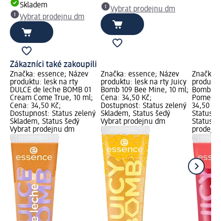
Skladem
Vybrat prodejnu dm
Vybrat prodejnu dm
Zákazníci také zakoupili
Značka: essence; Název
Značka: essence; Název
Značka: 
produktu: lesk na rty
produktu: lesk na rty Juicy
produktu:
DULCE de leche BOMB 01
Bomb 109 Bee Mine, 10 ml;
Bomb 104
Cream Come True, 10 ml;
Cena: 34,50 Kč;
Pomegran
Cena: 34,50 Kč;
Dostupnost: Status zelený
34,50 Kč
Dostupnost: Status zelený
Skladem, Status šedý
Status z
Skladem, Status šedý
Vybrat prodejnu dm
Status š
Vybrat prodejnu dm
prodejn