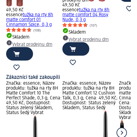
prodejnu dm
49,50 Kč
49,50 Kč
essence
tužka na rty 8h
essence
tužka na rty 8h
matte comfort 04 Rosy
matte comfort 01
Nude, 0,3 g
Cinnamon Spice, 0,3 g
(107)
(108)
Skladem
Skladem
Vybrat prodejnu dm
Vybrat prodejnu dm
Zákazníci také zakoupili
Značka: essence; Název
Značka: essence; Název
Značka: 
produktu: tužka na rty 8H
produktu: tužka na rty 8H
produktu
Matte Comfort 10 The
Matte Comfort 12 Cushion
matte co
Perfect Shade, 0,3 g; Cena:
Talk, 0,3 g; Cena: 49,50 Kč;
Cinnamon
49,50 Kč; Dostupnost:
Dostupnost: Status zelený
Cena: 49
Status zelený Skladem,
Skladem, Status šedý
Dostupno
Status šedý Vybrat
Skladem,
Vybrat p