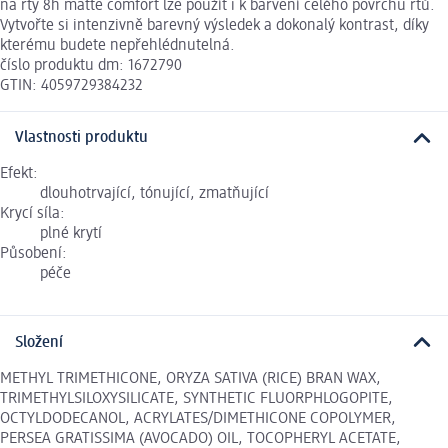
na rty 8h matte comfort lze použít i k barvení celého povrchu rtů.
Vytvořte si intenzivně barevný výsledek a dokonalý kontrast, díky
kterému budete nepřehlédnutelná.
číslo produktu dm: 1672790
GTIN: 4059729384232
Vlastnosti produktu
Efekt:
dlouhotrvající, tónující, zmatňující
Krycí síla:
plné krytí
Působení:
péče
Složení
METHYL TRIMETHICONE, ORYZA SATIVA (RICE) BRAN WAX,
TRIMETHYLSILOXYSILICATE, SYNTHETIC FLUORPHLOGOPITE,
OCTYLDODECANOL, ACRYLATES/DIMETHICONE COPOLYMER,
PERSEA GRATISSIMA (AVOCADO) OIL, TOCOPHERYL ACETATE,