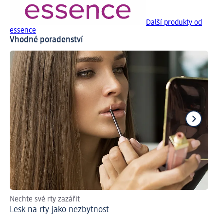
Další produkty od
essence
Vhodné poradenství
Nechte své rty zazářit
Ch
Lesk na rty jako nezbytnost
Ti