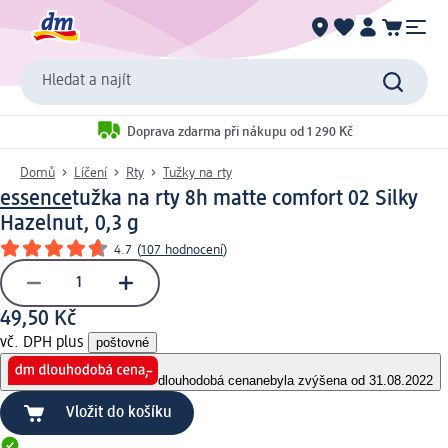
Hledat a najít
Doprava zdarma při nákupu od 1 290 Kč
Domů
Líčení
Rty
Tužky na rty
essence
tužka na rty 8h matte comfort 02 Silky
Hazelnut, 0,3 g
4.7
(
107 hodnocení
)
49,50 Kč
vč. DPH plus
poštovné
dlouhodobá cena
nebyla zvýšena od 31.08.2022
Vložit do košíku