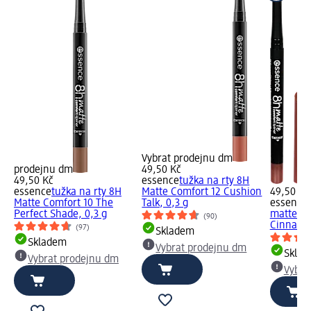
Vybrat prodejnu dm
prodejnu dm
49,50 Kč
49,50 Kč
essence
tužka na rty 8H
essence
tužka na rty 8H
Matte Comfort 12 Cushion
49,50 Kč
Matte Comfort 10 The
Talk, 0,3 g
essence
Perfect Shade, 0,3 g
matte co
(90)
Cinnamon
(97)
Skladem
Skladem
Vybrat prodejnu dm
Skla
Vybrat prodejnu dm
Vybra