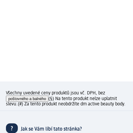
Všechny uvedené ceny produktů jsou vč. DPH, bez
poštovného a balného
(§) Na tento produkt nelze uplatnit
slevu.
(#) Za tento produkt neobdržíte dm active beauty body.
Jak se Vám líbí tato stránka?