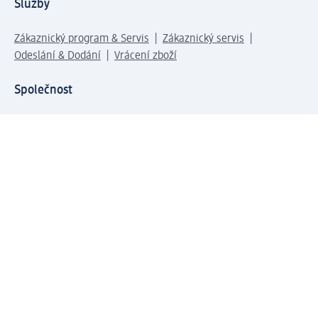
Služby
Zákaznický program & Servis
Zákaznický servis
Odeslání & Dodání
Vrácení zboží
Společnost
O společnosti
Společenská odpovědnost
Kariéra
Press centrum
Svět dm
Platební možnosti