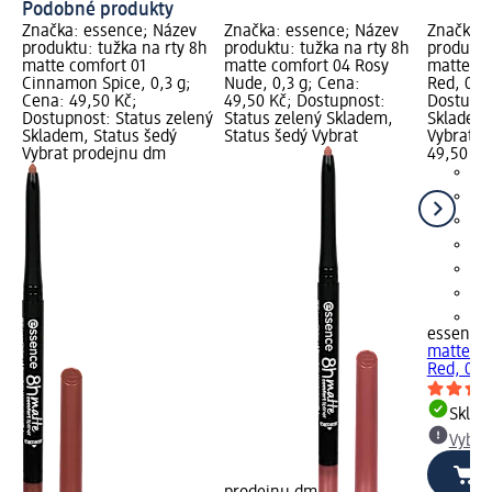
Podobné produkty
Značka: essence; Název
Značka: essence; Název
Značka: 
produktu: tužka na rty 8h
produktu: tužka na rty 8h
produktu
matte comfort 01
matte comfort 04 Rosy
matte co
Cinnamon Spice, 0,3 g;
Nude, 0,3 g; Cena:
Red, 0,3
Cena: 49,50 Kč;
49,50 Kč; Dostupnost:
Dostupno
Dostupnost: Status zelený
Status zelený Skladem,
Skladem,
Skladem, Status šedý
Status šedý Vybrat
Vybrat p
Vybrat prodejnu dm
49,50 Kč
+3
essence
matte co
Red, 0,3
Skla
Vybra