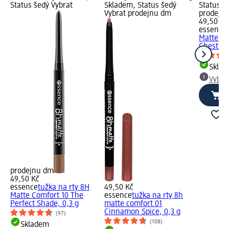
Status šedý Vybrat
Skladem, Status šedý
Status š
Vybrat prodejnu dm
prodejn
49,50 Kč
essence
Matte Co
Chestnut.
Skla
Vybra
prodejnu dm
49,50 Kč
essence
tužka na rty 8H
49,50 Kč
Matte Comfort 10 The
essence
tužka na rty 8h
Perfect Shade, 0,3 g
matte comfort 01
Cinnamon Spice, 0,3 g
(97)
(108)
Skladem