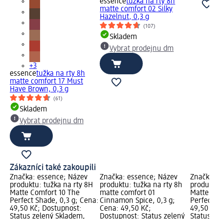
essence
tužka na rty 8h
matte comfort 02 Silky
Hazelnut, 0,3 g
(107)
Skladem
Vybrat prodejnu dm
+3
essence
tužka na rty 8h
matte comfort 17 Must
Have Brown, 0,3 g
(61)
Skladem
Vybrat prodejnu dm
Zákazníci také zakoupili
Značka: essence; Název
Značka: essence; Název
Značka: 
produktu: tužka na rty 8H
produktu: tužka na rty 8h
produktu
Matte Comfort 10 The
matte comfort 01
Matte Co
Perfect Shade, 0,3 g; Cena:
Cinnamon Spice, 0,3 g;
Perfectio
49,50 Kč; Dostupnost:
Cena: 49,50 Kč;
49,50 Kč
Status zelený Skladem,
Dostupnost: Status zelený
Status z