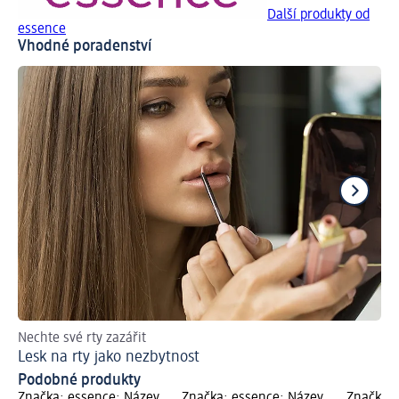
Další produkty od
essence
Vhodné poradenství
Nechte své rty zazářit
Ch
Lesk na rty jako nezbytnost
Ti
Podobné produkty
Značka: essence; Název
Značka: essence; Název
Značka: 