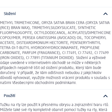
Složení
METHYL TRIMETHICONE, ORYZA SATIVA BRAN CERA (ORYZA SATIVA
(RICE) BRAN WAX), TRIMETHYLSILOXYSILICATE, SYNTHETIC
FLUORPHLOGOPITE, OCTYLDODECANOL, ACRYLATES/DIMETHICONE
COPOLYMER, PERSEA GRATISSIMA (AVOCADO) OIL, TOCOPHERYL
ACETATE, DISTEARDIMONIUM HECTORITE, PENTAERYTHRITYL
TETRA-DI-T-BUTYL HYDROXYHYDROCINNAMATE, PROPYLENE
CARBONATE, PARFUM (FRAGRANCE), CI 77491, CI 77492, CI 77499
(IRON OXIDES), CI 77891 (TITANIUM DIOXIDE). Složení a výživové
údaje uvedené v internetovém obchodě se může v některých
případech nepatrně lišit od složení produktu, který Vám bude
doručený. V případě, že Vám odlišnosti nebudou z jakýchkoliv
důvodů vyhovovat, využijte možnosti vrácení produktu v souladu s
našimi Všeobecnými obchodními podmínkami.
Použití
Tužku na rty lze použít k přesnému obrysu a zvýraznění tvaru rtů.
Můžete také své rty kompletně obarvit pomocí tužky na rty, která