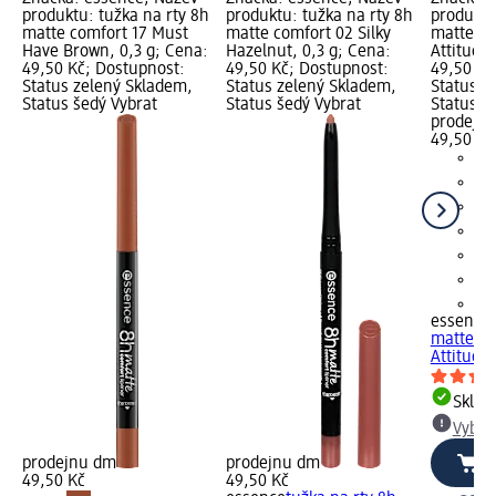
produktu: tužka na rty 8h
produktu: tužka na rty 8h
produktu
matte comfort 17 Must
matte comfort 02 Silky
matte co
Have Brown, 0,3 g; Cena:
Hazelnut, 0,3 g; Cena:
Attitude,
49,50 Kč; Dostupnost:
49,50 Kč; Dostupnost:
49,50 Kč
Status zelený Skladem,
Status zelený Skladem,
Status z
Status šedý Vybrat
Status šedý Vybrat
Status š
prodejn
49,50 Kč
+3
essence
matte co
Attitude,
Skla
Vybra
prodejnu dm
prodejnu dm
49,50 Kč
49,50 Kč