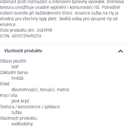
odolnost proti rozmazání a intenzivní barevný výsledek. Krémová
textura umožňuje snadné vyplnění i konturování rtů. Pohodlné
nošení oceníte při každodenním líčení. essence tužka na rty je
vhodná pro všechny typy pleti. Skvělá volba pro výrazné rty od
essence.
číslo produktu dm: 2483998
GTIN: 4059729490254
Vlastnosti produktu
Oblast použití:
tvář
Základní barva:
hnědá
Efekt:
dlouhotrvající, tónující, matná
Krycí síla:
plné krytí
Textura / konzistence / aplikace:
tužka
Vlastnosti produktu:
voděodolný