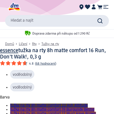
Hledat a najít
Doprava zdarma při nákupu od 1 290 Kč
Domů
Líčení
Rty
Tužky na rty
essence
tužka na rty 8h matte comfort 16 Run,
Don't Walk!, 0,3 g
4.8
(
68 hodnocení
)
voděodolný
voděodolný
Barva
tužka na rty 8h matte comfort 22 Ash Attitude
tužka na rty 8h matte comfort 19 Burgundy Bestie
tužka na rty 8h matte comfort 17 Must Have Brown