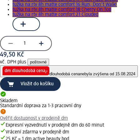
tužka na rty 8h matte comfort 16 Run, Don't Walk!
tužka na rty 8h matte comfort 18 Cherry On Top
tužka na rty 8h matte comfort 21 Clouded
49,50 Kč
vč. DPH plus
poštovné
dlouhodobá cena
nebyla zvýšena od 15.08.2024
Vložit do košíku
Skladem
Standardní doprava za 1-3 pracovní dny
Ověřit dostupnost v prodejně dm
Expresní vyzvednutí v prodejně dm do 60 minut
Vrácení zdarma v prodejně dm
25 Kč = 1 dm active beauty bod