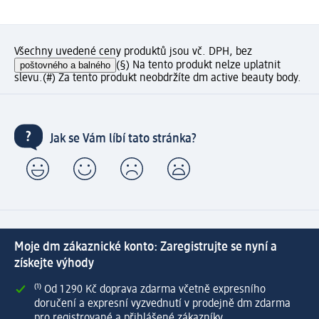
Všechny uvedené ceny produktů jsou vč. DPH, bez
poštovného a balného
(§) Na tento produkt nelze uplatnit
slevu.
(#) Za tento produkt neobdržíte dm active beauty body.
Jak se Vám líbí tato stránka?
Moje dm zákaznické konto: Zaregistrujte se nyní a
získejte výhody
⁽¹⁾ Od 1 290 Kč doprava zdarma včetně expresního
doručení a expresní vyzvednutí v prodejně dm zdarma
pro registrované a přihlášené zákazníky