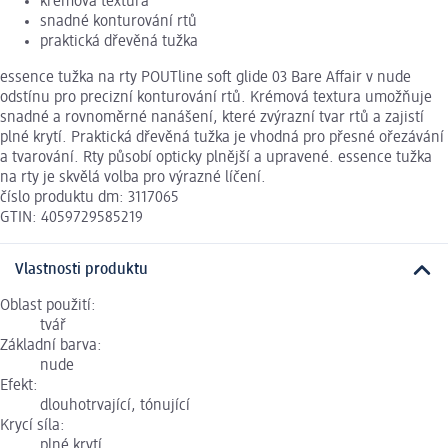
krémová textura
snadné konturování rtů
praktická dřevěná tužka
essence tužka na rty POUTline soft glide 03 Bare Affair v nude
odstínu pro precizní konturování rtů. Krémová textura umožňuje
snadné a rovnoměrné nanášení, které zvýrazní tvar rtů a zajistí
plné krytí. Praktická dřevěná tužka je vhodná pro přesné ořezávání
a tvarování. Rty působí opticky plnější a upravené. essence tužka
na rty je skvělá volba pro výrazné líčení.
číslo produktu dm: 3117065
GTIN: 4059729585219
Vlastnosti produktu
Oblast použití:
tvář
Základní barva:
nude
Efekt:
dlouhotrvající, tónující
Krycí síla:
plné krytí