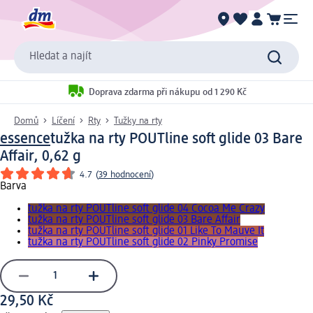
Hledat a najít
Doprava zdarma při nákupu od 1 290 Kč
Domů
Líčení
Rty
Tužky na rty
essence
tužka na rty POUTline soft glide 03 Bare
Affair, 0,62 g
4.7
(
39 hodnocení
)
Barva
tužka na rty POUTline soft glide 04 Cocoa Me Crazy
tužka na rty POUTline soft glide 03 Bare Affair
tužka na rty POUTline soft glide 01 Like To Mauve It
tužka na rty POUTline soft glide 02 Pinky Promise
29,50 Kč