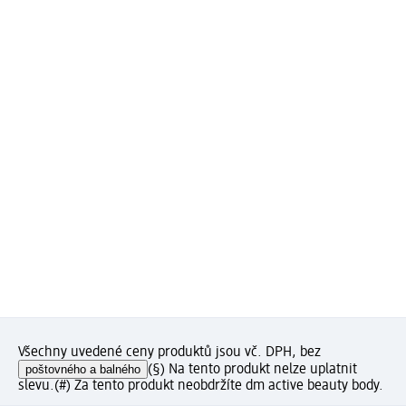
Všechny uvedené ceny produktů jsou vč. DPH, bez
poštovného a balného
(§) Na tento produkt nelze uplatnit
slevu.
(#) Za tento produkt neobdržíte dm active beauty body.