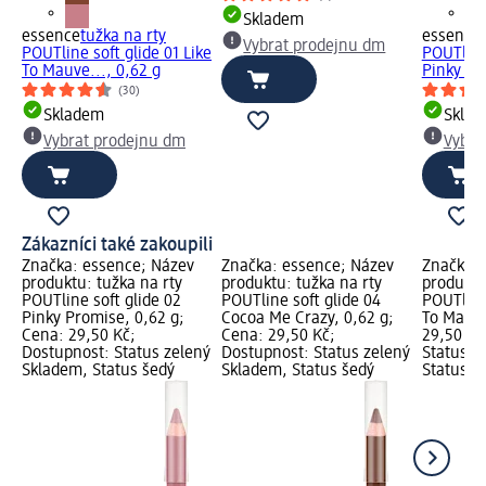
Skladem
essence
tužka na rty
essence
Vybrat prodejnu dm
POUTline soft glide 01 Like
POUTline
To Mauve..., 0,62 g
Pinky Pr
(30)
Skladem
Skla
Vybrat prodejnu dm
Vybra
Zákazníci také zakoupili
Značka: essence; Název
Značka: essence; Název
Značka: 
produktu: tužka na rty
produktu: tužka na rty
produktu
POUTline soft glide 02
POUTline soft glide 04
POUTline 
Pinky Promise, 0,62 g;
Cocoa Me Crazy, 0,62 g;
To Mauve
Cena: 29,50 Kč;
Cena: 29,50 Kč;
29,50 Kč
Dostupnost: Status zelený
Dostupnost: Status zelený
Status z
Skladem, Status šedý
Skladem, Status šedý
Status š