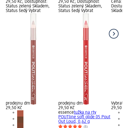
29,50 Kč; Dostupnost:
29,50 Kč; Dostupnost:
Cena: 29
Status zelený Skladem,
Status zelený Skladem,
Dostupno
Status šedý Vybrat
Status šedý Vybrat
Skladem,
prodejnu dm
prodejnu dm
Vybrat p
29,50 Kč
29,50 Kč
29,50 Kč
essence
tužka na rty
POUTline soft glide 05 Pout
Out Loud, 0,62 g
(5)