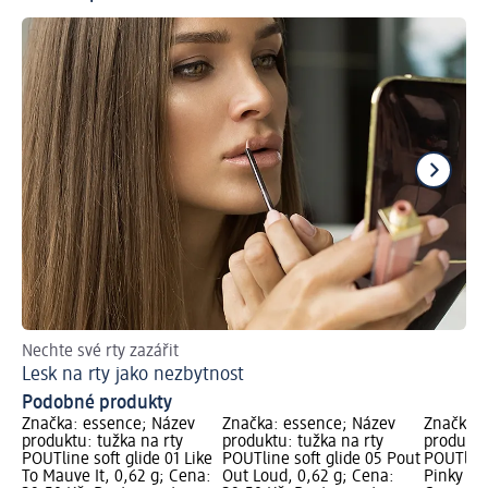
Nechte své rty zazářit
Ch
Lesk na rty jako nezbytnost
Ti
Podobné produkty
Značka: essence; Název
Značka: essence; Název
Značka: 
produktu: tužka na rty
produktu: tužka na rty
produktu
POUTline soft glide 01 Like
POUTline soft glide 05 Pout
POUTline
To Mauve It, 0,62 g; Cena:
Out Loud, 0,62 g; Cena:
Pinky Pr