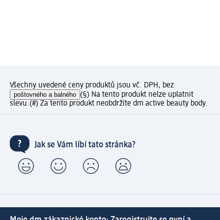
Všechny uvedené ceny produktů jsou vč. DPH, bez
poštovného a balného
(§) Na tento produkt nelze uplatnit
slevu.
(#) Za tento produkt neobdržíte dm active beauty body.
Jak se Vám líbí tato stránka?
Moje dm zákaznické konto: Zaregistrujte se nyní a