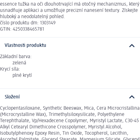
essence tužka na oči dlouhotrvající má otočný mechanizmus, který
usnadňuje aplikaci a umožňuje precizní nanesení textury. Získejte
hluboký a neodolatelný pohled.
číslo produktu dm: 1303149
GTIN: 4250338465781
Vlastnosti produktu
Základní barva:
zelená
Krycí síla:
plné krytí
Složení
Cyclopentasiloxane, Synthetic Beeswax, Mica, Cera Microcristallina
(Microcrystalline Wax), Trimethylsiloxysilicate, Polyethylene
Terephthalate, Vp/Hexadecene Copolymer, Myristyl Lactate, C30-45
Alkyl Cetearyl Dimethicone Crosspolymer, Myristyl Alcohol,
Isobutylphenoxy Epoxy Resin, Tin Oxide, Tocopherol, Lecithin,
Ascorbyl Palmitate, Glyceryl Stearate, Magnesium Silicate, Glyceryl