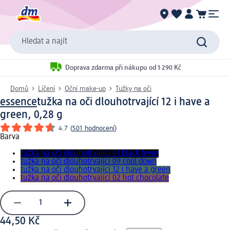
Hledat a najít
Doprava zdarma při nákupu od 1 290 Kč
Domů
Líčení
Oční make-up
Tužky na oči
essence
tužka na oči dlouhotrvající 12 i have a
green, 0,28 g
4.7
(
501 hodnocení
)
Barva
tužka na oči dlouhotrvající 01 black fever
tužka na oči dlouhotrvající 09 cool down
tužka na oči dlouhotrvající 12 i have a green
tužka na oči dlouhotrvající 02 hot chocolate
44,50 Kč