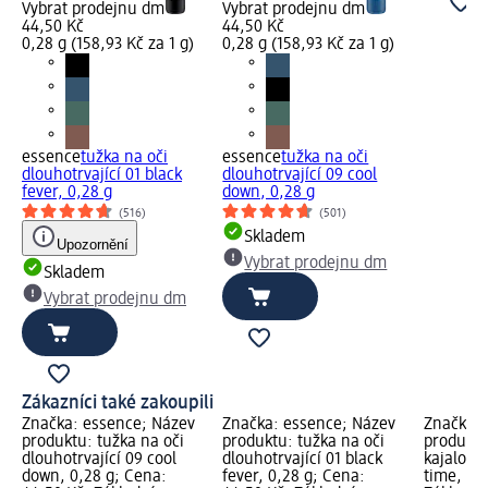
Vybrat prodejnu dm
Vybrat prodejnu dm
44,50 Kč
44,50 Kč
0,28 g (158,93 Kč za 1 g)
0,28 g (158,93 Kč za 1 g)
essence
tužka na oči
essence
tužka na oči
dlouhotrvající 01 black
dlouhotrvající 09 cool
fever, 0,28 g
down, 0,28 g
(516)
(501)
Skladem
Upozornění
Vybrat prodejnu dm
Skladem
Vybrat prodejnu dm
Zákazníci také zakoupili
Značka: essence; Název
Značka: essence; Název
Značka: 
produktu: tužka na oči
produktu: tužka na oči
produktu
dlouhotrvající 09 cool
dlouhotrvající 01 black
kajalová 
down, 0,28 g; Cena:
fever, 0,28 g; Cena:
time, 1 g