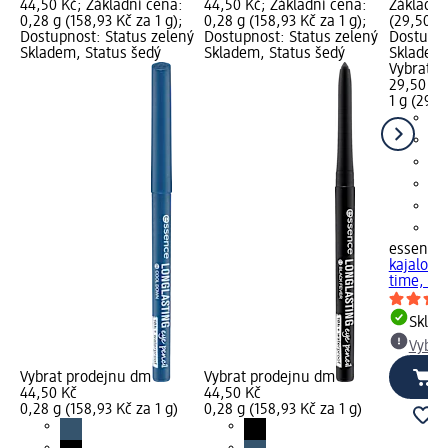
44,50 Kč; Základní cena:
44,50 Kč; Základní cena:
Základní
0,28 g (158,93 Kč za 1 g);
0,28 g (158,93 Kč za 1 g);
(29,50 Kč
Dostupnost: Status zelený
Dostupnost: Status zelený
Dostupno
Skladem, Status šedý
Skladem, Status šedý
Skladem,
Vybrat p
29,50 Kč
1 g (29,5
essence
kajalová 
time, 1 g
Skla
Vybra
Vybrat prodejnu dm
Vybrat prodejnu dm
44,50 Kč
44,50 Kč
0,28 g (158,93 Kč za 1 g)
0,28 g (158,93 Kč za 1 g)