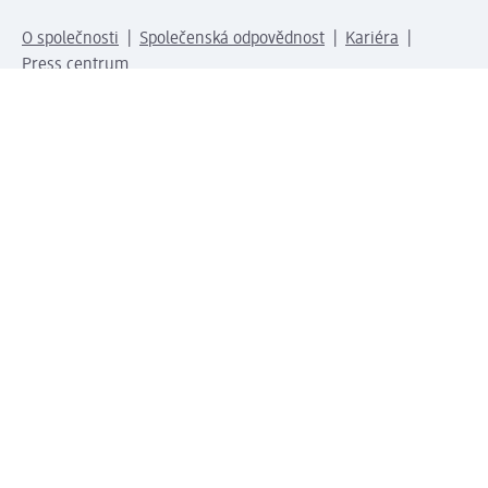
O společnosti
Společenská odpovědnost
Kariéra
Press centrum
Svět dm
Platební možnosti
Spojte se s dm