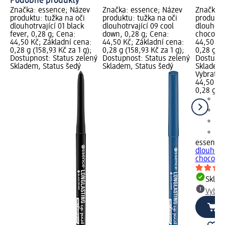
Podobné produkty
Značka: essence; Název
Značka: essence; Název
Značka: 
produktu: tužka na oči
produktu: tužka na oči
produktu
dlouhotrvající 01 black
dlouhotrvající 09 cool
dlouhotrv
fever, 0,28 g; Cena:
down, 0,28 g; Cena:
chocolat
44,50 Kč; Základní cena:
44,50 Kč; Základní cena:
44,50 Kč
0,28 g (158,93 Kč za 1 g);
0,28 g (158,93 Kč za 1 g);
0,28 g (1
Dostupnost: Status zelený
Dostupnost: Status zelený
Dostupno
Skladem, Status šedý
Skladem, Status šedý
Skladem,
Vybrat p
44,50 Kč
0,28 g (1
essence
dlouhotrv
chocolat
Skla
Vybra