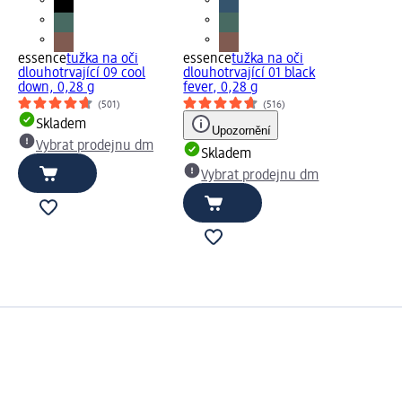
essence
tužka na oči
essence
tužka na oči
dlouhotrvající 09 cool
dlouhotrvající 01 black
down, 0,28 g
fever, 0,28 g
(501)
(516)
Skladem
Upozornění
Vybrat prodejnu dm
Skladem
Vybrat prodejnu dm