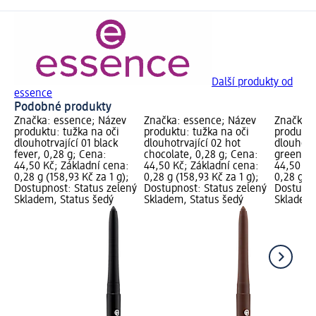
Další produkty od
essence
Podobné produkty
Značka: essence; Název
Značka: essence; Název
Značka: 
produktu: tužka na oči
produktu: tužka na oči
produktu
dlouhotrvající 01 black
dlouhotrvající 02 hot
dlouhotrv
fever, 0,28 g; Cena:
chocolate, 0,28 g; Cena:
green, 0
44,50 Kč; Základní cena:
44,50 Kč; Základní cena:
44,50 Kč
0,28 g (158,93 Kč za 1 g);
0,28 g (158,93 Kč za 1 g);
0,28 g (1
Dostupnost: Status zelený
Dostupnost: Status zelený
Dostupno
Skladem, Status šedý
Skladem, Status šedý
Skladem,