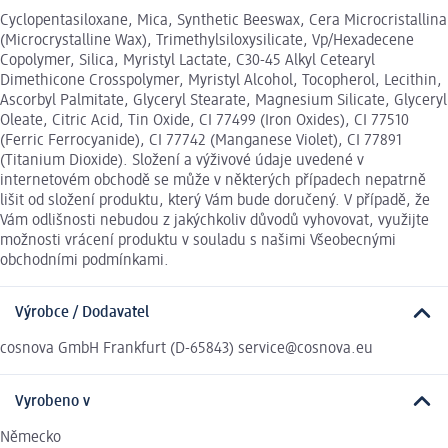
Cyclopentasiloxane, Mica, Synthetic Beeswax, Cera Microcristallina
(Microcrystalline Wax), Trimethylsiloxysilicate, Vp/Hexadecene
Copolymer, Silica, Myristyl Lactate, C30-45 Alkyl Cetearyl
Dimethicone Crosspolymer, Myristyl Alcohol, Tocopherol, Lecithin,
Ascorbyl Palmitate, Glyceryl Stearate, Magnesium Silicate, Glyceryl
Oleate, Citric Acid, Tin Oxide, CI 77499 (Iron Oxides), CI 77510
(Ferric Ferrocyanide), CI 77742 (Manganese Violet), CI 77891
(Titanium Dioxide). Složení a výživové údaje uvedené v
internetovém obchodě se může v některých případech nepatrně
lišit od složení produktu, který Vám bude doručený. V případě, že
Vám odlišnosti nebudou z jakýchkoliv důvodů vyhovovat, využijte
možnosti vrácení produktu v souladu s našimi Všeobecnými
obchodními podmínkami.
Výrobce / Dodavatel
cosnova GmbH Frankfurt (D-65843) service@cosnova.eu
Vyrobeno v
Německo