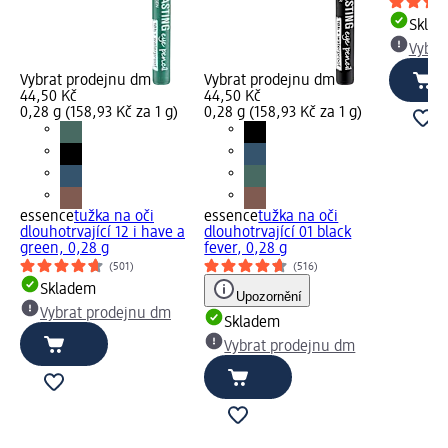
Skla
Vybra
Vybrat prodejnu dm
Vybrat prodejnu dm
44,50 Kč
44,50 Kč
0,28 g (158,93 Kč za 1 g)
0,28 g (158,93 Kč za 1 g)
essence
tužka na oči
essence
tužka na oči
dlouhotrvající 12 i have a
dlouhotrvající 01 black
green, 0,28 g
fever, 0,28 g
(501)
(516)
Skladem
Upozornění
Vybrat prodejnu dm
Skladem
Vybrat prodejnu dm