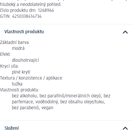
hluboký a neodolatelný pohled.
číslo produktu dm: 1268964
GTIN: 4250338414734
Vlastnosti produktu
Základní barva:
modrá
Efekt:
dlouhotrvající
Krycí síla:
plné krytí
Textura / konzistence / aplikace:
tužka
Vlastnosti produktu:
bez alkoholu, bez parafínů/minerálních olejů, bez
parfemace, voděodolný, bez obsahu oleje/tuku,
bez parabenů, vegan
Složení