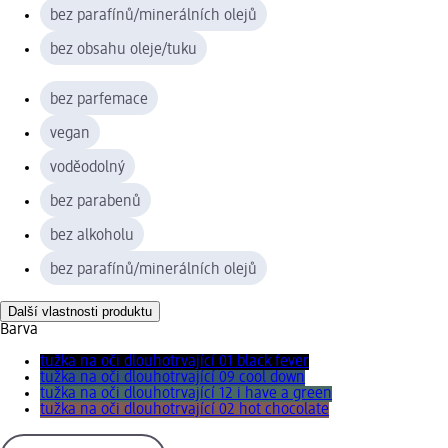
bez parafínů/minerálních olejů
bez obsahu oleje/tuku
bez parfemace
vegan
voděodolný
bez parabenů
bez alkoholu
bez parafínů/minerálních olejů
Další vlastnosti produktu
Barva
tužka na oči dlouhotrvající 01 black fever
tužka na oči dlouhotrvající 09 cool down
tužka na oči dlouhotrvající 12 i have a green
tužka na oči dlouhotrvající 02 hot chocolate