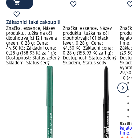
Zákazníci také zakoupili
Značka: essence; Název
Značka: essence; Název
Značka: 
produktu: tužka na oči
produktu: tužka na oči
produktu
dlouhotrvající 12 i have a
dlouhotrvající 01 black
kajalová 
green, 0,28 g; Cena:
fever, 0,28 g; Cena:
time, 1 g
44,50 Kč; Základní cena:
44,50 Kč; Základní cena:
Základní
0,28 g (158,93 Kč za 1 g);
0,28 g (158,93 Kč za 1 g);
(29,50 Kč
Dostupnost: Status zelený
Dostupnost: Status zelený
Dostupno
Skladem, Status šedý
Skladem, Status šedý
Skladem,
Vybrat p
29,50 Kč
1 g (29,5
essence
kajalová 
time, 1 g