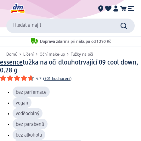
Hledat a najít
Doprava zdarma při nákupu od 1 290 Kč
Domů
Líčení
Oční make-up
Tužky na oči
essence
tužka na oči dlouhotrvající 09 cool down,
0,28 g
4.7
(
501 hodnocení
)
bez parfemace
vegan
voděodolný
bez parabenů
bez alkoholu