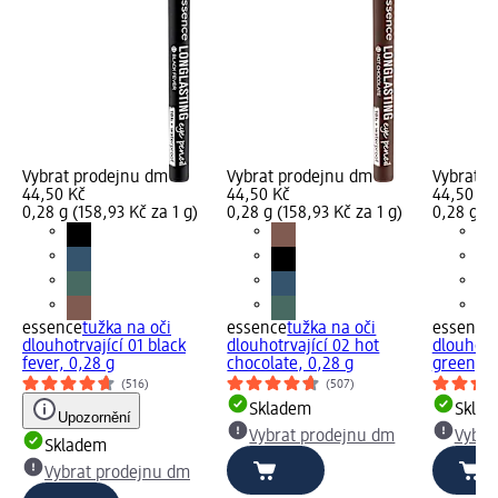
Vybrat prodejnu dm
Vybrat prodejnu dm
Vybrat p
44,50 Kč
44,50 Kč
44,50 Kč
0,28 g (158,93 Kč za 1 g)
0,28 g (158,93 Kč za 1 g)
0,28 g (1
essence
tužka na oči
essence
tužka na oči
essence
dlouhotrvající 01 black
dlouhotrvající 02 hot
dlouhotrv
fever, 0,28 g
chocolate, 0,28 g
green, 0
(516)
(507)
Skladem
Skla
Upozornění
Vybrat prodejnu dm
Vybra
Skladem
Vybrat prodejnu dm