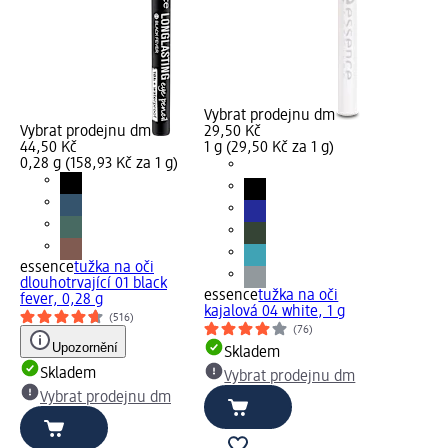
Vybrat prodejnu dm
Vybrat prodejnu dm
29,50 Kč
44,50 Kč
1 g (29,50 Kč za 1 g)
0,28 g (158,93 Kč za 1 g)
essence
tužka na oči
dlouhotrvající 01 black
essence
tužka na oči
fever, 0,28 g
kajalová 04 white, 1 g
(516)
(76)
Upozornění
Skladem
Skladem
Vybrat prodejnu dm
Vybrat prodejnu dm