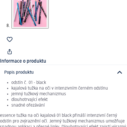
Informace o produktu
Popis produktu
odstín č. 01 - black
kajalová tužka na oči v intenzivním černém odstínu
jemný tužkový mechanizmus
dlouhotrvající efekt
snadné ořezávání
essence tužka na oči kajalová 01 black přináší intenzivní černý
odstín pro zvýraznění očí. Jemný tužkový mechanizmus umožňuje
snadnou aplikaci a přesné linky. Dlouhotrvající efekt zajistí výrazný