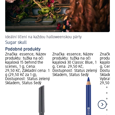
Ideální líčení na každou halloweenskou párty
Ja
Sugar skull
Lí
Podobné produkty
Značka: essence; Název
Značka: essence; Název
Značka: 
produktu: tužka na oči
produktu: tužka na oči
produktu
kajalová 15 behind the
kajalová 30 Classic Blue, 1
kajalová 
scenes, 1 g; Cena:
g; Cena: 29,50 Kč;
g; Cena:
29,50 Kč; Základní cena: 1
Dostupnost: Status zelený
Dostupno
g (29,50 Kč za 1 g);
Skladem, Status šedý
Skladem,
Dostupnost: Status zelený
Vybrat p
Skladem, Status šedý
29,50 Kč