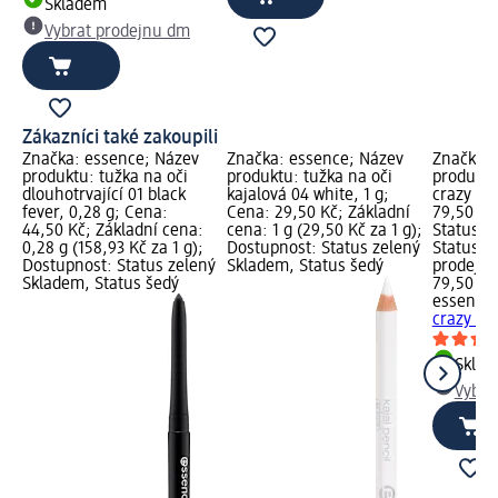
Skladem
Vybrat prodejnu dm
Zákazníci také zakoupili
Značka: essence; Název
Značka: essence; Název
Značka: 
produktu: tužka na oči
produktu: tužka na oči
produktu
dlouhotrvající 01 black
kajalová 04 white, 1 g;
crazy vo
fever, 0,28 g; Cena:
Cena: 29,50 Kč; Základní
79,50 Kč
44,50 Kč; Základní cena:
cena: 1 g (29,50 Kč za 1 g);
Status z
0,28 g (158,93 Kč za 1 g);
Dostupnost: Status zelený
Status š
Dostupnost: Status zelený
Skladem, Status šedý
prodejn
Skladem, Status šedý
79,50 Kč
essence
crazy vo
Skla
Vybra