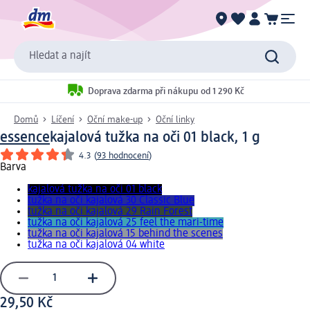
Hledat a najít
Doprava zdarma při nákupu od 1 290 Kč
Domů
Líčení
Oční make-up
Oční linky
essence
kajalová tužka na oči 01 black, 1 g
4.3
(
93 hodnocení
)
Barva
kajalová tužka na oči 01 black
tužka na oči kajalová 30 Classic Blue
tužka na oči kajalová 29 Rain Forest
tužka na oči kajalová 25 feel the mari-time
tužka na oči kajalová 15 behind the scenes
tužka na oči kajalová 04 white
29,50 Kč