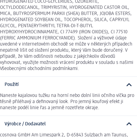
HYDROGENATED COCO-GLYCERIDES, OZOKERITE,
OCTYLDODECANOL, TRIMYRISTIN, HYDROGENATED CASTOR OIL,
MICA, BUTYROSPERMUM PARKII (SHEA) BUTTER, JOJOBA ESTERS,
HYDROGENATED SOYBEAN OIL, TOCOPHEROL, SILICA, CAPRYLYL
GLYCOL, PENTAERYTHRITYL TETRA-DI-T-BUTYL
HYDROXYHYDROCINNAMATE, CI 77499 (IRON OXIDES), CI 77510
(FERRIC AMMONIUM FERROCYANIDE). Složení a výživové údaje
uvedené v internetovém obchodě se může v některých případech
nepatrně lišit od složení produktu, který Vám bude doručený. V
případě, že Vám odlišnosti nebudou z jakýchkoliv důvodů
vyhovovat, využijte možnosti vrácení produktu v souladu s našimi
Všeobecnými obchodními podmínkami.
Použití
Naneste kajalovou tužku na horní nebo dolní linii očního víčka pro
těsně přiléhavý a definovaný look. Pro jemný kouřový efekt ji
naneste podél linie řas a jemně rozetřete okraje.
Výrobce / Dodavatel
cosnova GmbH Am Limespark 2, D-65843 Sulzbach am Taunus,