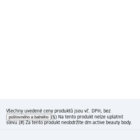
Všechny uvedené ceny produktů jsou vč. DPH, bez
poštovného a balného
(§) Na tento produkt nelze uplatnit
slevu.
(#) Za tento produkt neobdržíte dm active beauty body.