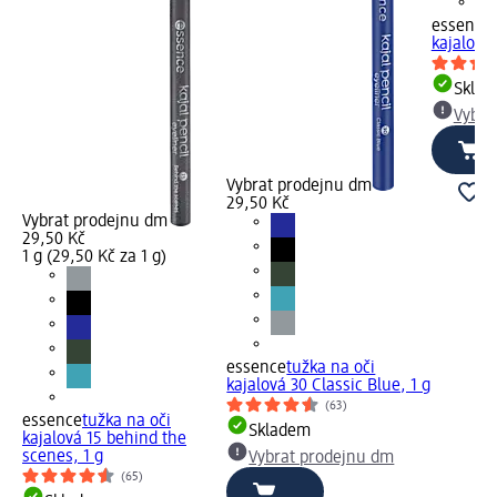
essence
kajalová 
Skla
Vybra
Vybrat prodejnu dm
29,50 Kč
Vybrat prodejnu dm
29,50 Kč
1 g (29,50 Kč za 1 g)
essence
tužka na oči
kajalová 30 Classic Blue, 1 g
(63)
essence
tužka na oči
Skladem
kajalová 15 behind the
scenes, 1 g
Vybrat prodejnu dm
(65)