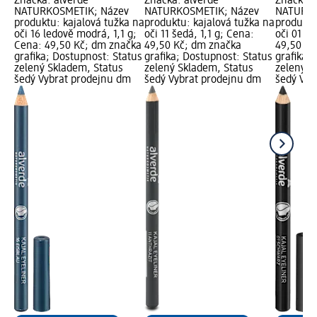
Značka: alverde
Značka: alverde
Značka: 
NATURKOSMETIK; Název
NATURKOSMETIK; Název
NATURKO
produktu: kajalová tužka na
produktu: kajalová tužka na
produktu
oči 16 ledově modrá, 1,1 g;
oči 11 šedá, 1,1 g; Cena:
oči 01 če
Cena: 49,50 Kč; dm značka
49,50 Kč; dm značka
49,50 Kč
grafika; Dostupnost: Status
grafika; Dostupnost: Status
grafika;
zelený Skladem, Status
zelený Skladem, Status
zelený S
šedý Vybrat prodejnu dm
šedý Vybrat prodejnu dm
šedý Vyb