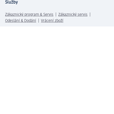
Služby
Zákaznický program & Servis
Zákaznický servis
Odeslání & Dodání
Vrácení zboží
Společnost
O společnosti
Společenská odpovědnost
Kariéra
Press centrum
Svět dm
Platební možnosti