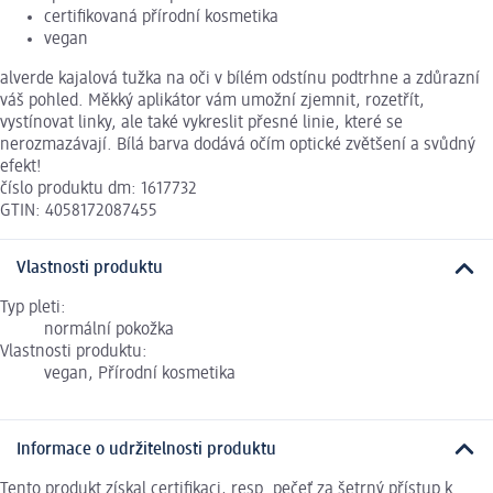
certifikovaná přírodní kosmetika
vegan
alverde kajalová tužka na oči v bílém odstínu podtrhne a zdůrazní
váš pohled. Měkký aplikátor vám umožní zjemnit, rozetřít,
vystínovat linky, ale také vykreslit přesné linie, které se
nerozmazávají. Bílá barva dodává očím optické zvětšení a svůdný
efekt!
číslo produktu dm: 1617732
GTIN: 4058172087455
Vlastnosti produktu
Typ pleti:
normální pokožka
Vlastnosti produktu:
vegan, Přírodní kosmetika
Informace o udržitelnosti produktu
Tento produkt získal certifikaci, resp. pečeť za šetrný přístup k