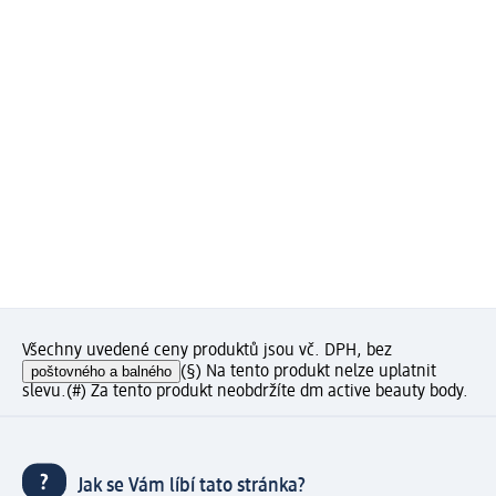
Všechny uvedené ceny produktů jsou vč. DPH, bez
poštovného a balného
(§) Na tento produkt nelze uplatnit
slevu.
(#) Za tento produkt neobdržíte dm active beauty body.
Jak se Vám líbí tato stránka?