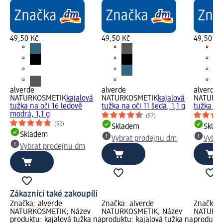
49,50 Kč
49,50 Kč
49,50 Kč
alverde
alverde
alverde
NATURKOSMETIK
kajalová
NATURKOSMETIK
kajalová
NATURK
tužka na oči 16 ledově
tužka na oči 11 šedá, 1,1 g
tužka na 
modrá, 1,1 g
(57)
(52)
Skladem
Skla
Skladem
Vybrat prodejnu dm
Vybra
Vybrat prodejnu dm
Zákazníci také zakoupili
Značka: alverde
Značka: alverde
Značka: 
NATURKOSMETIK; Název
NATURKOSMETIK; Název
NATURKO
produktu: kajalová tužka na
produktu: kajalová tužka na
produktu