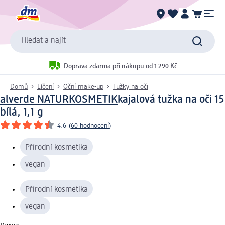
Hledat a najít
Doprava zdarma při nákupu od 1 290 Kč
Domů
Líčení
Oční make-up
Tužky na oči
alverde NATURKOSMETIK
kajalová tužka na oči 15
bílá, 1,1 g
4.6
(
60 hodnocení
)
Přírodní kosmetika
vegan
Přírodní kosmetika
vegan