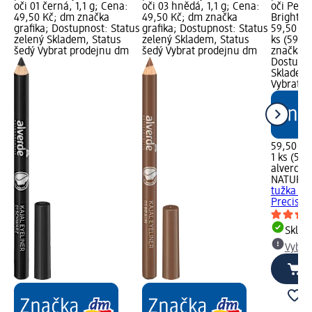
oči 01 černá, 1,1 g; Cena:
oči 03 hnědá, 1,1 g; Cena:
oči Perfe
49,50 Kč; dm značka
49,50 Kč; dm značka
Bright N
grafika; Dostupnost: Status
grafika; Dostupnost: Status
59,50 Kč
zelený Skladem, Status
zelený Skladem, Status
ks (59,50
šedý Vybrat prodejnu dm
šedý Vybrat prodejnu dm
značka g
Dostupno
Skladem,
Vybrat p
59,50 Kč
1 ks (59,
alverde
NATURK
tužka na
Precise 0
Skla
Vybra