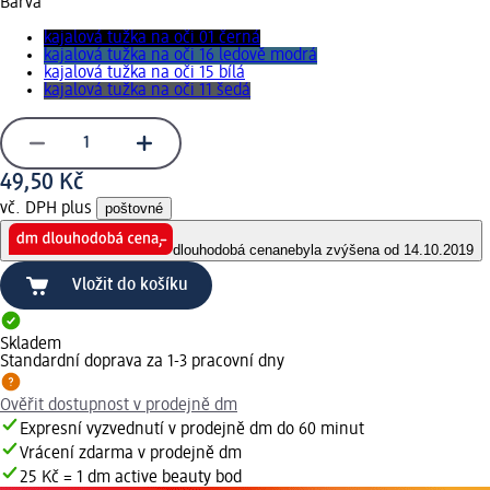
Barva
kajalová tužka na oči 01 černá
kajalová tužka na oči 16 ledově modrá
kajalová tužka na oči 15 bílá
kajalová tužka na oči 11 šedá
49,50 Kč
vč. DPH plus
poštovné
dlouhodobá cena
nebyla zvýšena od 14.10.2019
Vložit do košíku
Skladem
Standardní doprava za 1-3 pracovní dny
Ověřit dostupnost v prodejně dm
Expresní vyzvednutí v prodejně dm do 60 minut
Vrácení zdarma v prodejně dm
25 Kč = 1 dm active beauty bod