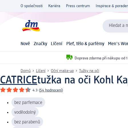
O společnosti
Kariéra
Press centrum
Inspirace & poraden
Hledat a n
Nově
Značky
Líčení
Pleť, tělo & parfémy
Men's Wor
Doprava zdarma při nákupu od 1
Domů
Líčení
Oční make-up
Tužky na oči
CATRICE
tužka na oči Kohl K
4.3
(
54 hodnocení
)
bez parfemace
voděodolný
bez parabenů