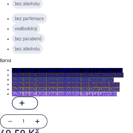
bez alkoholu
bez parfemace
voděodolný
bez parabenů
bez alkoholu
Barva
tužka na oči Kohl Kajal voděodolná Check Chic Black 010
tužka na oči Kohl Kajal voděodolná Optic BrownChoc 040
tužka na oči Kohl Kajal voděodolná 030 Homey Grey
tužka na oči Kohl Kajal voděodolná 100 Burgundy Babe
tužka na oči Kohl Kajal voděodolná 080 Dive Love Olive
tužka na oči Kohl Kajal voděodolná 90 La La Lavender