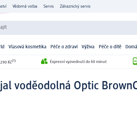
ství
Vědomá volba
Servis
Zákaznický servis
ajít
ld
Vlasová kosmetika
Péče o zdraví
Výživa
Péče o dítě
Domá
(1)
Expresní vyzvednutí do 60 minut
 290 Kč
ajal voděodolná Optic BrownC