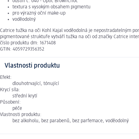
odstín č. 040 - Optic BrownChoc
textura s vysokým obsahem pigmentu
pro výrazný oční make-up
voděodolný
Catrice tužka na oči Kohl Kajal voděodolná je nepostradatelným po
pigmentované struktuře vytváří tužka na oči od značky Catrice inte
číslo produktu dm: 1671408
GTIN: 4059729356352
Vlastnosti produktu
Efekt:
dlouhotrvající, tónující
Krycí síla:
střední krytí
Působení:
péče
Vlastnosti produktu:
bez alkoholu, bez parabenů, bez parfemace, voděodolný