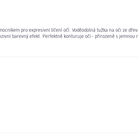
mocníkem pro expresivní líčení očí. Voděodolná tužka na oči ze dře
nzivní barevný efekt. Perfektně konturuje oči - přirozeně s jemnou 