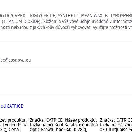
PRYLIC/CAPRIC TRIGLYCERIDE, SYNTHETIC JAPAN WAX, BUTYROSPE
 (TITANIUM DIOXIDE). Složení a výživové údaje uvedené v interneto
išnosti nebudou z jakýchkoliv důvodů vyhovovat, využijte možnosti
vice@cosnova.eu
y od CATRICE
zev produktu:
Značka: CATRICE; Název produktu:
Značka: CATRICE
jal voděodolná
tužka na oči Kohl Kajal voděodolná
tužka na oči vod
78 g; Cena:
Optic BrownChoc 040, 0,78 g;
070 Turquoise S