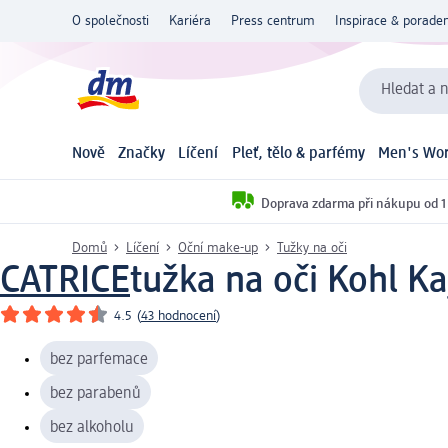
O společnosti
Kariéra
Press centrum
Inspirace & poraden
Hledat a n
Nově
Značky
Líčení
Pleť, tělo & parfémy
Men's Wor
Doprava zdarma při nákupu od 1
Domů
Líčení
Oční make-up
Tužky na oči
CATRICE
tužka na oči Kohl K
4.5
(
43 hodnocení
)
bez parfemace
bez parabenů
bez alkoholu