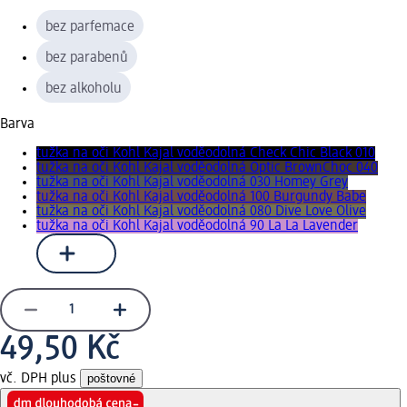
bez parfemace
bez parabenů
bez alkoholu
Barva
tužka na oči Kohl Kajal voděodolná Check Chic Black 010
tužka na oči Kohl Kajal voděodolná Optic BrownChoc 040
tužka na oči Kohl Kajal voděodolná 030 Homey Grey
tužka na oči Kohl Kajal voděodolná 100 Burgundy Babe
tužka na oči Kohl Kajal voděodolná 080 Dive Love Olive
tužka na oči Kohl Kajal voděodolná 90 La La Lavender
49,50 Kč
vč. DPH plus
poštovné