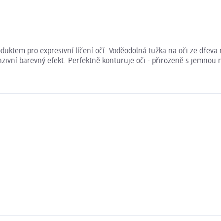
oduktem pro expresivní líčení očí. Voděodolná tužka na oči ze dřev
nzivní barevný efekt. Perfektně konturuje oči - přirozeně s jemnou 