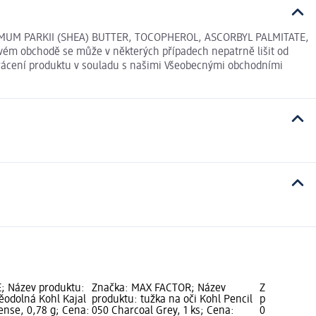
RMUM PARKII (SHEA) BUTTER, TOCOPHEROL, ASCORBYL PALMITATE,
vém obchodě se může v některých případech nepatrně lišit od
 vrácení produktu v souladu s našimi Všeobecnými obchodními
; Název produktu:
Značka: MAX FACTOR; Název
Značka: MA
ěodolná Kohl Kajal
produktu: tužka na oči Kohl Pencil
produktu: t
ense, 0,78 g; Cena:
050 Charcoal Grey, 1 ks; Cena:
030 Brown, 