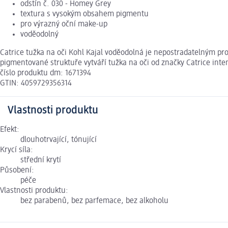
odstín č. 030 - Homey Grey
textura s vysokým obsahem pigmentu
pro výrazný oční make-up
voděodolný
Catrice tužka na oči Kohl Kajal voděodolná je nepostradatelným pr
pigmentované struktuře vytváří tužka na oči od značky Catrice inte
číslo produktu dm: 1671394
GTIN: 4059729356314
Vlastnosti produktu
Efekt:
dlouhotrvající, tónující
Krycí síla:
střední krytí
Působení:
péče
Vlastnosti produktu:
bez parabenů, bez parfemace, bez alkoholu