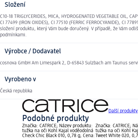
Složení
C10-18 TRIGLYCERIDES, MICA, HYDROGENATED VEGETABLE OIL, CA
CI 77499 (IRON OXIDES), CI 77510 (FERRIC FERROCYANIDE), CI 77891
složení produktu, který Vám bude doručený. V případě, že Vám odl
podmínkami.
Výrobce / Dodavatel
cosnova GmbH Am Limespark 2, D-65843 Sulzbach am Taunus ser
Vyrobeno v
Česká republika
Další produkt
Podobné produkty
Značka: CATRICE; Název produktu:
Značka: CATRICE; Ná
tužka na oči Kohl Kajal voděodolná
tužka na oči Kohl Ka
Check Chic Black 010, 0,78 g; Cena:
Tweet White 020, 0,