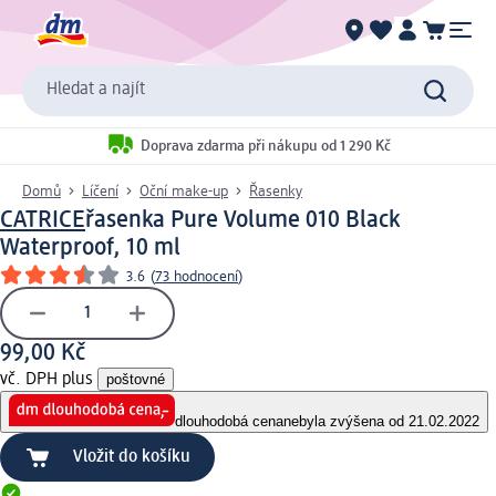
Hledat a najít
Doprava zdarma při nákupu od 1 290 Kč
Domů
Líčení
Oční make-up
Řasenky
CATRICE
řasenka Pure Volume 010 Black
Waterproof, 10 ml
3.6
(
73 hodnocení
)
99,00 Kč
vč. DPH plus
poštovné
dlouhodobá cena
nebyla zvýšena od 21.02.2022
Vložit do košíku