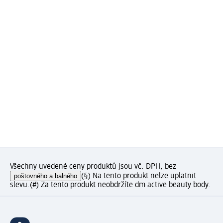
Všechny uvedené ceny produktů jsou vč. DPH, bez
poštovného a balného
(§) Na tento produkt nelze uplatnit
slevu.
(#) Za tento produkt neobdržíte dm active beauty body.