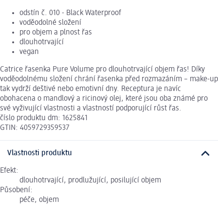
odstín č. 010 - Black Waterproof
voděodolné složení
pro objem a plnost řas
dlouhotrvající
vegan
Catrice řasenka Pure Volume pro dlouhotrvající objem řas! Díky
voděodolnému složení chrání řasenka před rozmazáním – make-up
tak vydrží deštivé nebo emotivní dny. Receptura je navíc
obohacena o mandlový a ricinový olej, které jsou oba známé pro
své vyživující vlastnosti a vlastností podporující růst řas.
číslo produktu dm: 1625841
GTIN: 4059729359537
Vlastnosti produktu
Efekt:
dlouhotrvající, prodlužující, posilující objem
Působení:
péče, objem