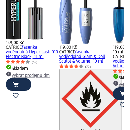
159,00 Kč
CATRICE
řasenka
119,00 Kč
119,00 K
voděodolná Hyper Lash 010
CATRICE
řasenka
10 ml (11
Electric Black, 11 ml
voděodolná Glam & Doll
CATRICE
Sculpt & Volume, 10 ml
voděodol
(67)
Volume, 
(72)
Skladem
Vybrat prodejnu dm
Skla
Vybra