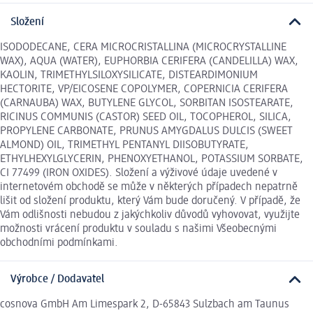
Složení
ISODODECANE, CERA MICROCRISTALLINA (MICROCRYSTALLINE
WAX), AQUA (WATER), EUPHORBIA CERIFERA (CANDELILLA) WAX,
KAOLIN, TRIMETHYLSILOXYSILICATE, DISTEARDIMONIUM
HECTORITE, VP/EICOSENE COPOLYMER, COPERNICIA CERIFERA
(CARNAUBA) WAX, BUTYLENE GLYCOL, SORBITAN ISOSTEARATE,
RICINUS COMMUNIS (CASTOR) SEED OIL, TOCOPHEROL, SILICA,
PROPYLENE CARBONATE, PRUNUS AMYGDALUS DULCIS (SWEET
ALMOND) OIL, TRIMETHYL PENTANYL DIISOBUTYRATE,
ETHYLHEXYLGLYCERIN, PHENOXYETHANOL, POTASSIUM SORBATE,
CI 77499 (IRON OXIDES). Složení a výživové údaje uvedené v
internetovém obchodě se může v některých případech nepatrně
lišit od složení produktu, který Vám bude doručený. V případě, že
Vám odlišnosti nebudou z jakýchkoliv důvodů vyhovovat, využijte
možnosti vrácení produktu v souladu s našimi Všeobecnými
obchodními podmínkami.
Výrobce / Dodavatel
cosnova GmbH Am Limespark 2, D-65843 Sulzbach am Taunus