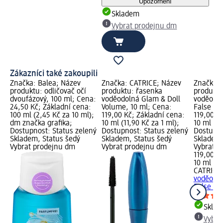
Upozornění
Skladem
Vybrat prodejnu dm
Zákazníci také zakoupili
Značka: Balea; Název
Značka: CATRICE; Název
Značka: 
produktu: odličovač očí
produktu: řasenka
produktu
dvoufázový, 100 ml; Cena:
voděodolná Glam & Doll
voděodol
24,50 Kč; Základní cena:
Volume, 10 ml; Cena:
False La
100 ml (2,45 Kč za 10 ml);
119,00 Kč; Základní cena:
119,00 K
dm značka grafika;
10 ml (11,90 Kč za 1 ml);
10 ml (11
Dostupnost: Status zelený
Dostupnost: Status zelený
Dostupno
Skladem, Status šedý
Skladem, Status šedý
Skladem,
Vybrat prodejnu dm
Vybrat prodejnu dm
Vybrat p
119,00 K
10 ml (11
CATRICE
voděodol
False La
Skla
Vybra