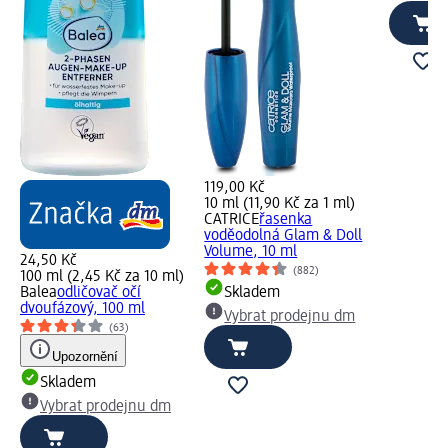
119,00 Kč
10 ml (11,90 Kč za 1 ml)
CATRICE
řasenka
voděodolná Glam & Doll
Volume, 10 ml
24,50 Kč
(882)
100 ml (2,45 Kč za 10 ml)
Balea
odličovač očí
Skladem
dvoufázový, 100 ml
Vybrat prodejnu dm
(63)
Upozornění
Skladem
Vybrat prodejnu dm