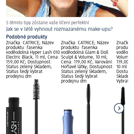
S těmito tipy zůstane vaše líčení perfektní
Tip
Jak se v létě vyhnout rozmazanému make-upu?
Ja
Podobné produkty
Značka: CATRICE; Název
Značka: CATRICE; Název
Značka: 
produktu: řasenka
produktu: řasenka
produktu
voděodolná Hyper Lash 010
voděodolná Glam & Doll
voděodol
Electric Black, 11 ml; Cena:
Sculpt & Volume, 10 ml;
Volume, 
159,00 Kč; Dostupnost:
Cena: 119,00 Kč; Varování:
119,00 K
Status zelený Skladem,
Hořlavé látky; Dostupnost:
10 ml (11
Status šedý Vybrat
Status zelený Skladem,
Dostupno
prodejnu dm
Status šedý Vybrat
Skladem,
prodejnu dm
Vybrat p