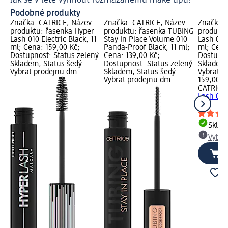
Jak se v létě vyhnout rozmazanému make-upu?
Podobné produkty
Značka: CATRICE; Název
Značka: CATRICE; Název
Značka: 
produktu: řasenka Hyper
produktu: řasenka TUBING
produktu
Lash 010 Electric Black, 11
Stay In Place Volume 010
Lash 020
ml; Cena: 159,00 Kč;
Panda-Proof Black, 11 ml;
ml; Cena
Dostupnost: Status zelený
Cena: 139,00 Kč;
Dostupno
Skladem, Status šedý
Dostupnost: Status zelený
Skladem,
Vybrat prodejnu dm
Skladem, Status šedý
Vybrat p
Vybrat prodejnu dm
159,00 K
CATRICE
Lash 020
ml
Skla
Vybra