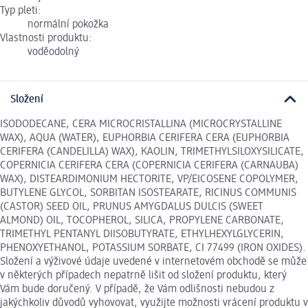
Typ pleti:
normální pokožka
Vlastnosti produktu:
voděodolný
Složení
ISODODECANE, CERA MICROCRISTALLINA (MICROCRYSTALLINE
WAX), AQUA (WATER), EUPHORBIA CERIFERA CERA (EUPHORBIA
CERIFERA (CANDELILLA) WAX), KAOLIN, TRIMETHYLSILOXYSILICATE,
COPERNICIA CERIFERA CERA (COPERNICIA CERIFERA (CARNAUBA)
WAX), DISTEARDIMONIUM HECTORITE, VP/EICOSENE COPOLYMER,
BUTYLENE GLYCOL, SORBITAN ISOSTEARATE, RICINUS COMMUNIS
(CASTOR) SEED OIL, PRUNUS AMYGDALUS DULCIS (SWEET
ALMOND) OIL, TOCOPHEROL, SILICA, PROPYLENE CARBONATE,
TRIMETHYL PENTANYL DIISOBUTYRATE, ETHYLHEXYLGLYCERIN,
PHENOXYETHANOL, POTASSIUM SORBATE, CI 77499 (IRON OXIDES).
Složení a výživové údaje uvedené v internetovém obchodě se může
v některých případech nepatrně lišit od složení produktu, který
Vám bude doručený. V případě, že Vám odlišnosti nebudou z
jakýchkoliv důvodů vyhovovat, využijte možnosti vrácení produktu v