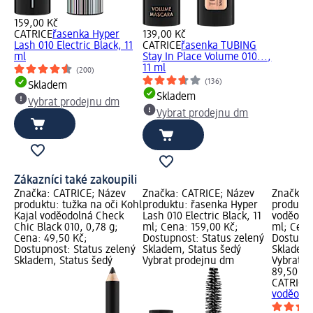
159,00 Kč
CATRICE
řasenka Hyper
139,00 Kč
Lash 010 Electric Black, 11
CATRICE
řasenka TUBING
ml
Stay In Place Volume 010...,
11 ml
(200)
(136)
Skladem
Skladem
Vybrat prodejnu dm
Vybrat prodejnu dm
Zákazníci také zakoupili
Značka: CATRICE; Název
Značka: CATRICE; Název
Značka: 
produktu: tužka na oči Kohl
produktu: řasenka Hyper
produktu
Kajal voděodolná Check
Lash 010 Electric Black, 11
voděodol
Chic Black 010, 0,78 g;
ml; Cena: 159,00 Kč;
ml; Cena
Cena: 49,50 Kč;
Dostupnost: Status zelený
Dostupno
Dostupnost: Status zelený
Skladem, Status šedý
Skladem,
Skladem, Status šedý
Vybrat prodejnu dm
Vybrat p
89,50 Kč
CATRICE
voděodol