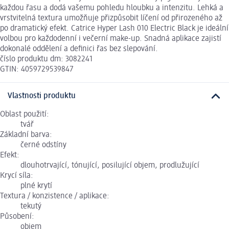
každou řasu a dodá vašemu pohledu hloubku a intenzitu. Lehká a
vrstvitelná textura umožňuje přizpůsobit líčení od přirozeného až
po dramatický efekt. Catrice Hyper Lash 010 Electric Black je ideální
volbou pro každodenní i večerní make-up. Snadná aplikace zajistí
dokonalé oddělení a definici řas bez slepování.
číslo produktu dm: 3082241
GTIN: 4059729539847
Vlastnosti produktu
Oblast použití:
tvář
Základní barva:
černé odstíny
Efekt:
dlouhotrvající, tónující, posilující objem, prodlužující
Krycí síla:
plné krytí
Textura / konzistence / aplikace:
tekutý
Působení:
objem