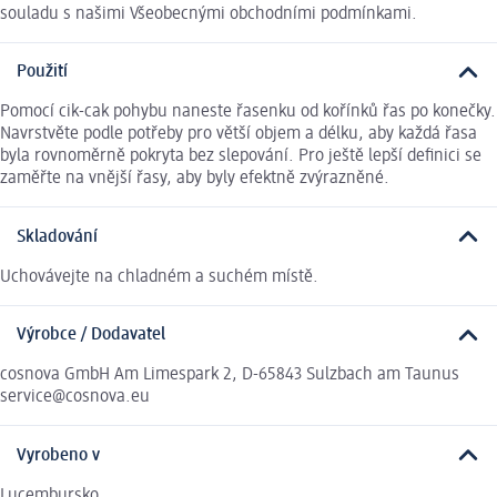
souladu s našimi Všeobecnými obchodními podmínkami.
Použití
Pomocí cik-cak pohybu naneste řasenku od kořínků řas po konečky.
Navrstvěte podle potřeby pro větší objem a délku, aby každá řasa
byla rovnoměrně pokryta bez slepování. Pro ještě lepší definici se
zaměřte na vnější řasy, aby byly efektně zvýrazněné.
Skladování
Uchovávejte na chladném a suchém místě.
Výrobce / Dodavatel
cosnova GmbH Am Limespark 2, D-65843 Sulzbach am Taunus
service@cosnova.eu
Vyrobeno v
Lucembursko