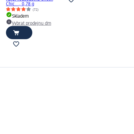
Chic..., 0,78 g
(72)
Skladem
Vybrat prodejnu dm