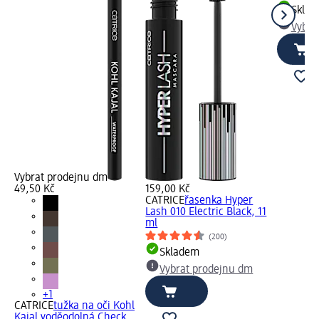
Skla
Vybra
Vybrat prodejnu dm
49,50 Kč
159,00 Kč
CATRICE
řasenka Hyper
Lash 010 Electric Black, 11
ml
(200)
Skladem
Vybrat prodejnu dm
+1
CATRICE
tužka na oči Kohl
Kajal voděodolná Check