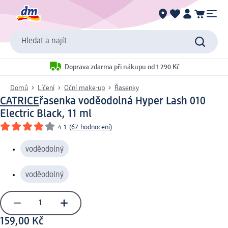
Hledat a najít
Doprava zdarma při nákupu od 1 290 Kč
Domů
Líčení
Oční make-up
Řasenky
CATRICE
řasenka voděodolná Hyper Lash 010
Electric Black, 11 ml
4.1
(
67 hodnocení
)
voděodolný
voděodolný
159,00 Kč