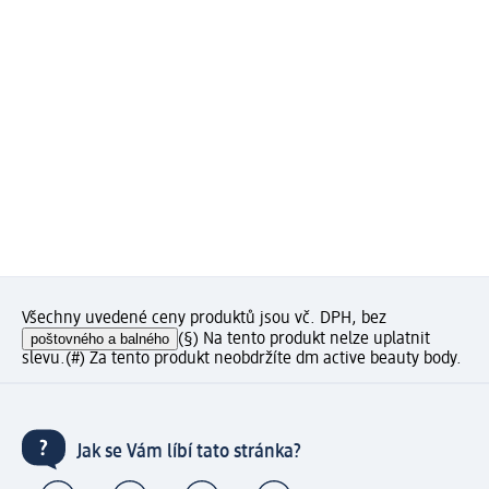
Všechny uvedené ceny produktů jsou vč. DPH, bez
poštovného a balného
(§) Na tento produkt nelze uplatnit
slevu.
(#) Za tento produkt neobdržíte dm active beauty body.
Jak se Vám líbí tato stránka?