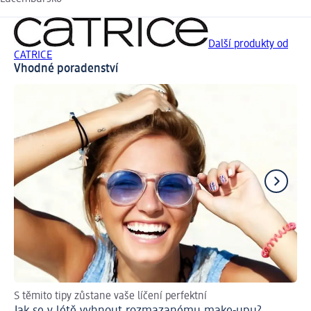
Další produkty od
CATRICE
Vhodné poradenství
S těmito tipy zůstane vaše líčení perfektní
Vo