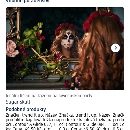
Vhodné poradenství
Ideální líčení na každou halloweenskou párty
Ti
Sugar skull
Ja
Podobné produkty
Značka: trend !t up; Název
Značka: trend !t up; Název
Značka: 
produktu: kajalová tužka na
produktu: kajalová tužka na
produktu
oči Contour & Glide 052, 1
oči Contour & Glide 084,
oči Cont
ks; Cena: 49,50 Kč; dm
0,3 g; Cena: 49,50 Kč; dm
0,5 g; C