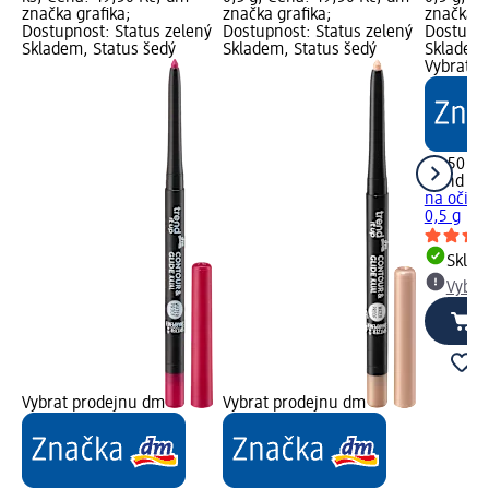
značka grafika;
značka grafika;
značka g
Dostupnost: Status zelený
Dostupnost: Status zelený
Dostupno
Skladem, Status šedý
Skladem, Status šedý
Skladem,
Vybrat p
49,50 Kč
trend !t 
na oči C
0,5 g
Skla
Vybra
Vybrat prodejnu dm
Vybrat prodejnu dm