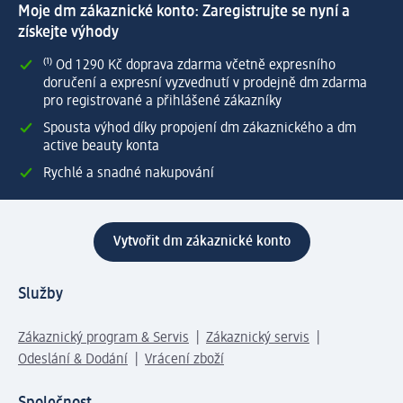
Moje dm zákaznické konto: Zaregistrujte se nyní a
získejte výhody
⁽¹⁾ Od 1 290 Kč doprava zdarma včetně expresního
doručení a expresní vyzvednutí v prodejně dm zdarma
pro registrované a přihlášené zákazníky
Spousta výhod díky propojení dm zákaznického a dm
active beauty konta
Rychlé a snadné nakupování
Vytvořit dm zákaznické konto
Služby
Zákaznický program & Servis
Zákaznický servis
Odeslání & Dodání
Vrácení zboží