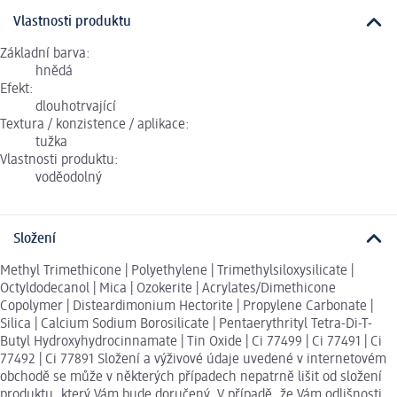
Vlastnosti produktu
Základní barva:
hnědá
Efekt:
dlouhotrvající
Textura / konzistence / aplikace:
tužka
Vlastnosti produktu:
voděodolný
Složení
Methyl Trimethicone | Polyethylene | Trimethylsiloxysilicate |
Octyldodecanol | Mica | Ozokerite | Acrylates/Dimethicone
Copolymer | Disteardimonium Hectorite | Propylene Carbonate |
Silica | Calcium Sodium Borosilicate | Pentaerythrityl Tetra-Di-T-
Butyl Hydroxyhydrocinnamate | Tin Oxide | Ci 77499 | Ci 77491 | Ci
77492 | Ci 77891 Složení a výživové údaje uvedené v internetovém
obchodě se může v některých případech nepatrně lišit od složení
produktu, který Vám bude doručený. V případě, že Vám odlišnosti