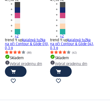
49,50 Kč
49,50 Kč
+2
+2
trend !t up
kajalová tužka
trend !t up
kajalová tužka
na oči Contour & Glide 010,
na oči Contour & Glide 041,
0,3 g
0,3 g
(88)
(62)
Skladem
Skladem
Vybrat prodejnu dm
Vybrat prodejnu dm