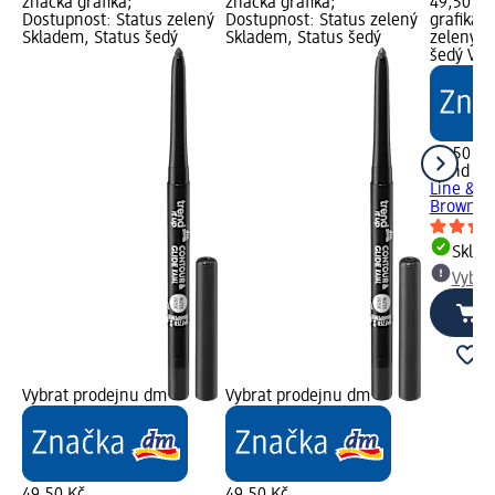
značka grafika;
značka grafika;
49,50 Kč
Dostupnost: Status zelený
Dostupnost: Status zelený
grafika;
Skladem, Status šedý
Skladem, Status šedý
zelený S
šedý Vyb
49,50 Kč
trend !t 
Line & D
Brown, 0
Skla
Vybra
Vybrat prodejnu dm
Vybrat prodejnu dm