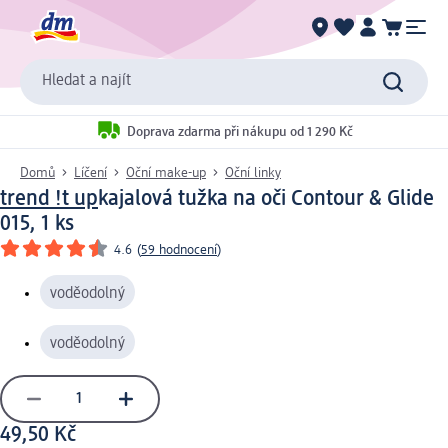
Hledat a najít
Doprava zdarma při nákupu od 1 290 Kč
Domů
Líčení
Oční make-up
Oční linky
trend !t up
kajalová tužka na oči Contour & Glide
015, 1 ks
4.6
(
59 hodnocení
)
voděodolný
voděodolný
49,50 Kč