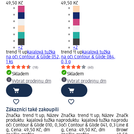
49,50 Kč
49,50 Kč
+2
+2
trend !t up
kajalová tužka
trend !t up
kajalová tužka
na oči Contour & Glide 052,
na oči Contour & Glide 084,
1 ks
0,3 g
(18)
(60)
Skladem
Skladem
Vybrat prodejnu dm
Vybrat prodejnu dm
Zákazníci také zakoupili
Značka: trend !t up; Název
Značka: trend !t up; Název
Značka: 
produktu: kajalová tužka na
produktu: kajalová tužka na
produktu
oči Contour & Glide 010, 0,3
oči Contour & Glide 041, 0,3
Line & D
g; Cena: 49,50 Kč; dm
g; Cena: 49,50 Kč; dm
Brown, 0