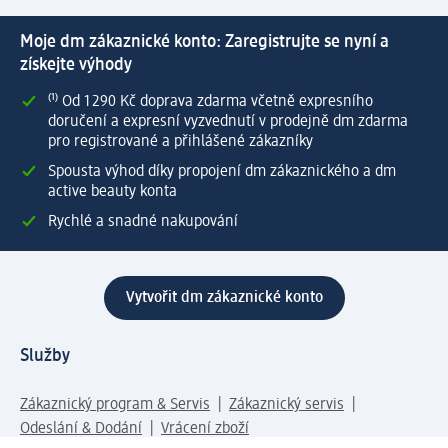
Moje dm zákaznické konto: Zaregistrujte se nyní a
získejte výhody
⁽¹⁾ Od 1 290 Kč doprava zdarma včetně expresního
doručení a expresní vyzvednutí v prodejně dm zdarma
pro registrované a přihlášené zákazníky
Spousta výhod díky propojení dm zákaznického a dm
active beauty konta
Rychlé a snadné nakupování
Vytvořit dm zákaznické konto
Služby
Zákaznický program & Servis
Zákaznický servis
Odeslání & Dodání
Vrácení zboží