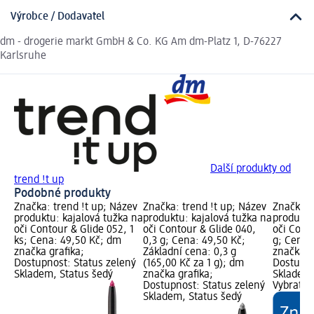
Výrobce / Dodavatel
dm - drogerie markt GmbH & Co. KG Am dm-Platz 1, D-76227
Karlsruhe
Další produkty od
trend !t up
Podobné produkty
Značka: trend !t up; Název
Značka: trend !t up; Název
Značka: 
produktu: kajalová tužka na
produktu: kajalová tužka na
produktu
oči Contour & Glide 052, 1
oči Contour & Glide 040,
oči Conto
ks; Cena: 49,50 Kč; dm
0,3 g; Cena: 49,50 Kč;
g; Cena:
značka grafika;
Základní cena: 0,3 g
značka g
Dostupnost: Status zelený
(165,00 Kč za 1 g); dm
Dostupno
Skladem, Status šedý
značka grafika;
Skladem,
Dostupnost: Status zelený
Vybrat p
Skladem, Status šedý