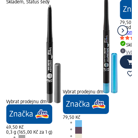
Skladem, Status šedý
79,50 Kč
trend !t 
Chromati
Skla
Vybra
Vybrat prodejnu dm
Vybrat prodejnu dm
79,50 Kč
49,50 Kč
0,3 g (165,00 Kč za 1 g)