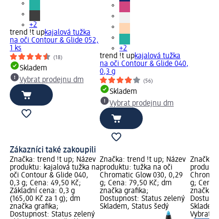
+2
trend !t up
kajalová tužka
na oči Contour & Glide 052,
1 ks
+2
trend !t up
kajalová tužka
(18)
na oči Contour & Glide 040,
Skladem
0,3 g
Vybrat prodejnu dm
(56)
Skladem
Vybrat prodejnu dm
Zákazníci také zakoupili
Značka: trend !t up; Název
Značka: trend !t up; Název
Značka: 
produktu: kajalová tužka na
produktu: tužka na oči
produktu
oči Contour & Glide 040,
Chromatic Glow 030, 0,29
Chromati
0,3 g; Cena: 49,50 Kč;
g; Cena: 79,50 Kč; dm
g; Cena:
Základní cena: 0,3 g
značka grafika;
značka g
(165,00 Kč za 1 g); dm
Dostupnost: Status zelený
Dostupno
značka grafika;
Skladem, Status šedý
Skladem,
Dostupnost: Status zelený
Vybrat p