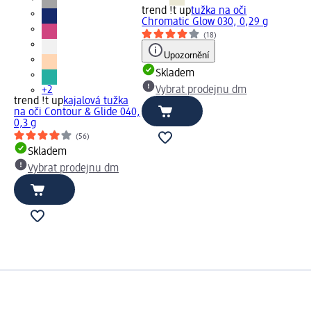
trend !t up
tužka na oči
Chromatic Glow 030, 0,29 g
(18)
Upozornění
Skladem
+2
Vybrat prodejnu dm
trend !t up
kajalová tužka
na oči Contour & Glide 040,
0,3 g
(56)
Skladem
Vybrat prodejnu dm