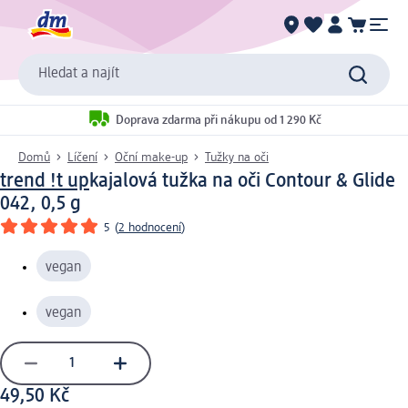
Hledat a najít
Doprava zdarma při nákupu od 1 290 Kč
Domů
Líčení
Oční make-up
Tužky na oči
trend !t up
kajalová tužka na oči Contour & Glide
042, 0,5 g
5
(
2 hodnocení
)
vegan
vegan
49,50 Kč