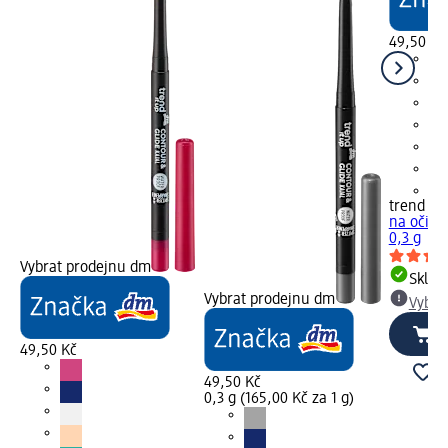
49,50 Kč
+2
trend !t 
na oči C
0,3 g
Vybrat prodejnu dm
Skla
Vybrat prodejnu dm
Vybra
49,50 Kč
49,50 Kč
0,3 g (165,00 Kč za 1 g)