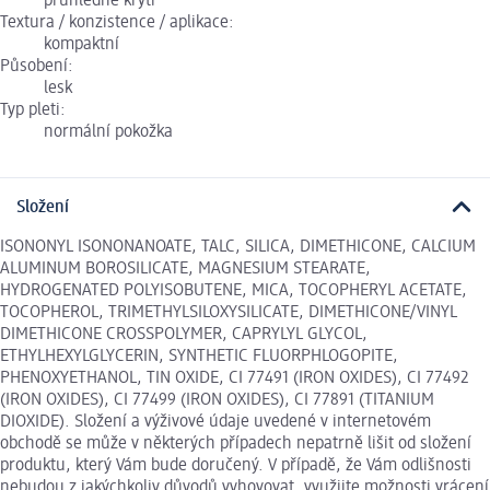
průhledné krytí
Textura / konzistence / aplikace:
kompaktní
Působení:
lesk
Typ pleti:
normální pokožka
Složení
ISONONYL ISONONANOATE, TALC, SILICA, DIMETHICONE, CALCIUM
ALUMINUM BOROSILICATE, MAGNESIUM STEARATE,
HYDROGENATED POLYISOBUTENE, MICA, TOCOPHERYL ACETATE,
TOCOPHEROL, TRIMETHYLSILOXYSILICATE, DIMETHICONE/VINYL
DIMETHICONE CROSSPOLYMER, CAPRYLYL GLYCOL,
ETHYLHEXYLGLYCERIN, SYNTHETIC FLUORPHLOGOPITE,
PHENOXYETHANOL, TIN OXIDE, CI 77491 (IRON OXIDES), CI 77492
(IRON OXIDES), CI 77499 (IRON OXIDES), CI 77891 (TITANIUM
DIOXIDE). Složení a výživové údaje uvedené v internetovém
obchodě se může v některých případech nepatrně lišit od složení
produktu, který Vám bude doručený. V případě, že Vám odlišnosti
nebudou z jakýchkoliv důvodů vyhovovat, využijte možnosti vrácení