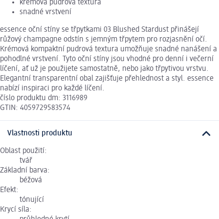
krémová pudrová textura
snadné vrstvení
essence oční stíny se třpytkami 03 Blushed Stardust přinášejí
růžový champagne odstín s jemným třpytem pro rozjasnění očí.
Krémová kompaktní pudrová textura umožňuje snadné nanášení a
pohodlné vrstvení. Tyto oční stíny jsou vhodné pro denní i večerní
líčení, ať už je použijete samostatně, nebo jako třpytivou vrstvu.
Elegantní transparentní obal zajišťuje přehlednost a styl. essence
nabízí inspiraci pro každé líčení.
číslo produktu dm: 3116989
GTIN: 4059729583574
Vlastnosti produktu
Oblast použití:
tvář
Základní barva:
béžová
Efekt:
tónující
Krycí síla: