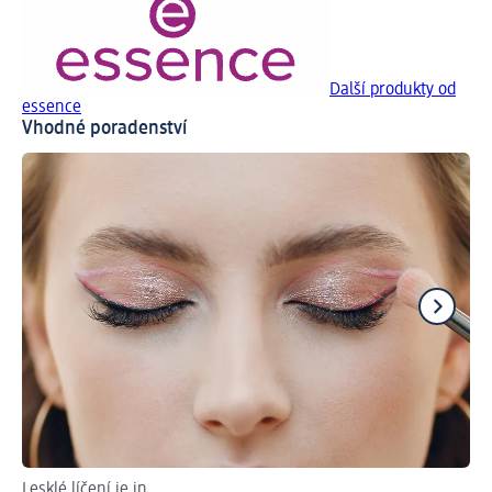
Další produkty od
essence
Vhodné poradenství
Lesklé líčení je in
Ti