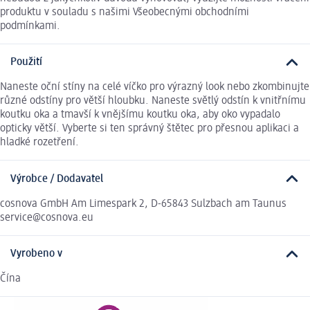
produktu v souladu s našimi Všeobecnými obchodními
podmínkami.
Použití
Naneste oční stíny na celé víčko pro výrazný look nebo zkombinujte
různé odstíny pro větší hloubku. Naneste světlý odstín k vnitřnímu
koutku oka a tmavší k vnějšímu koutku oka, aby oko vypadalo
opticky větší. Vyberte si ten správný štětec pro přesnou aplikaci a
hladké rozetření.
Výrobce / Dodavatel
cosnova GmbH Am Limespark 2, D-65843 Sulzbach am Taunus
service@cosnova.eu
Vyrobeno v
Čína