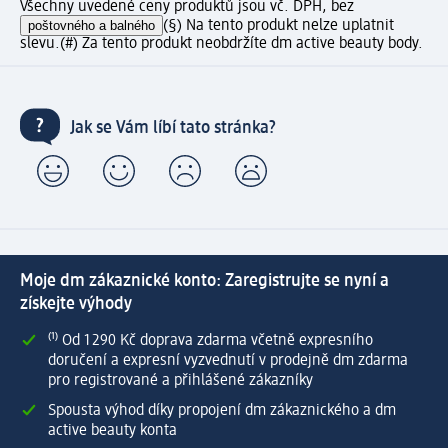
Všechny uvedené ceny produktů jsou vč. DPH, bez
poštovného a balného
(§) Na tento produkt nelze uplatnit
slevu.
(#) Za tento produkt neobdržíte dm active beauty body.
Jak se Vám líbí tato stránka?
Moje dm zákaznické konto: Zaregistrujte se nyní a
získejte výhody
⁽¹⁾ Od 1 290 Kč doprava zdarma včetně expresního
doručení a expresní vyzvednutí v prodejně dm zdarma
pro registrované a přihlášené zákazníky
Spousta výhod díky propojení dm zákaznického a dm
active beauty konta