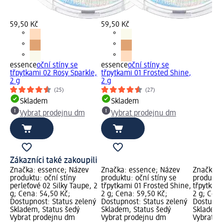
59,50 Kč
59,50 Kč
essence
oční stíny se
essence
oční stíny se
třpytkami 02 Rosy Sparkle,
třpytkami 01 Frosted Shine,
2 g
2 g
(25)
(27)
Skladem
Skladem
Vybrat prodejnu dm
Vybrat prodejnu dm
Zákazníci také zakoupili
Značka: essence; Název
Značka: essence; Název
Značka: 
produktu: oční stíny
produktu: oční stíny se
produktu
perleťové 02 Silky Taupe, 2
třpytkami 01 Frosted Shine,
třpytkam
g; Cena: 54,50 Kč;
2 g; Cena: 59,50 Kč;
2 g; Cen
Dostupnost: Status zelený
Dostupnost: Status zelený
Dostupno
Skladem, Status šedý
Skladem, Status šedý
Skladem,
Vybrat prodejnu dm
Vybrat prodejnu dm
Vybrat p