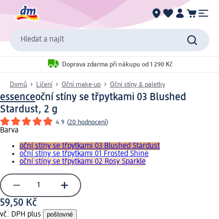
Hledat a najít
Doprava zdarma při nákupu od 1 290 Kč
Domů
Líčení
Oční make-up
Oční stíny & paletky
essence
oční stíny se třpytkami 03 Blushed
Stardust, 2 g
4.9
(
20 hodnocení
)
Barva
oční stíny se třpytkami 03 Blushed Stardust
oční stíny se třpytkami 01 Frosted Shine
oční stíny se třpytkami 02 Rosy Sparkle
59,50 Kč
vč. DPH plus
poštovné