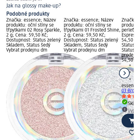
Jak na glossy make-up?
Ja
Podobné produkty
Značka: essence; Název
Značka: essence; Název
Značka: 
produktu: oční stíny se
produktu: oční stíny se
produktu
třpytkami 02 Rosy Sparkle,
třpytkami 01 Frosted Shine,
perleťov
2 g; Cena: 59,50 Kč;
2 g; Cena: 59,50 Kč;
Espresso
Dostupnost: Status zelený
Dostupnost: Status zelený
54,50 Kč
Skladem, Status šedý
Skladem, Status šedý
Status z
Vybrat prodejnu dm
Vybrat prodejnu dm
Status š
prodejn
54,50 Kč
essence
03 Bronz
Skla
Vybra