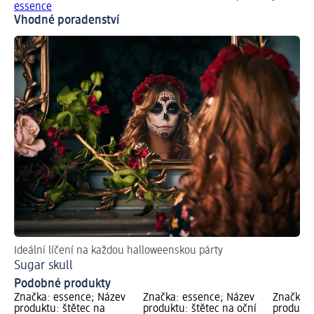
essence
Vhodné poradenství
Ideální líčení na každou halloweenskou párty
Sugar skull
Podobné produkty
Značka: essence; Název
Značka: essence; Název
Značka: 
produktu: štětec na
produktu: štětec na oční
produktu