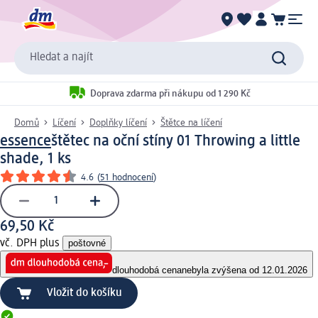
Hledat a najít
Doprava zdarma při nákupu od 1 290 Kč
Domů
Líčení
Doplňky líčení
Štětce na líčení
essence
štětec na oční stíny 01 Throwing a little
shade, 1 ks
4.6
(
51 hodnocení
)
69,50 Kč
vč. DPH plus
poštovné
dlouhodobá cena
nebyla zvýšena od 12.01.2026
Vložit do košíku