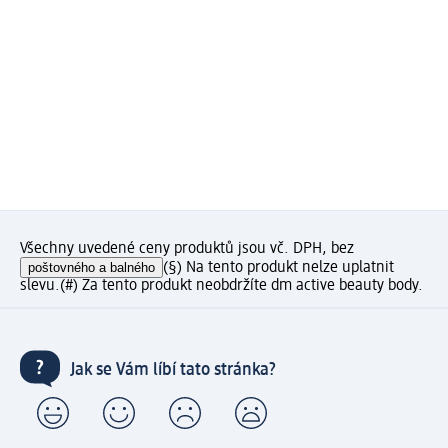
Všechny uvedené ceny produktů jsou vč. DPH, bez
poštovného a balného
(§) Na tento produkt nelze uplatnit
slevu.
(#) Za tento produkt neobdržíte dm active beauty body.
Jak se Vám líbí tato stránka?