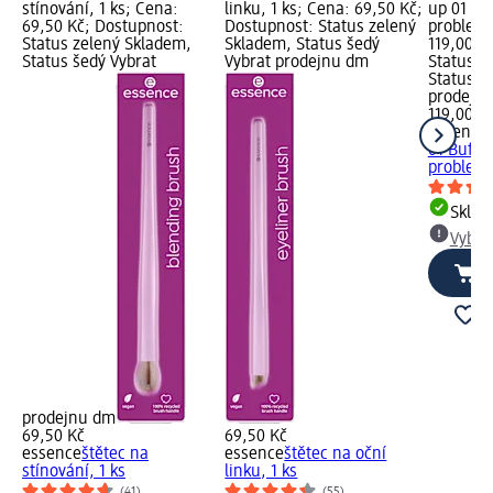
stínování, 1 ks; Cena:
linku, 1 ks; Cena: 69,50 Kč;
up 01 Bu
69,50 Kč; Dostupnost:
Dostupnost: Status zelený
problems
Status zelený Skladem,
Skladem, Status šedý
119,00 K
Status šedý Vybrat
Vybrat prodejnu dm
Status z
Status š
prodejn
119,00 K
essence
01 Buff 
problems
Skla
Vybra
prodejnu dm
69,50 Kč
69,50 Kč
essence
štětec na
essence
štětec na oční
stínování, 1 ks
linku, 1 ks
(41)
(55)