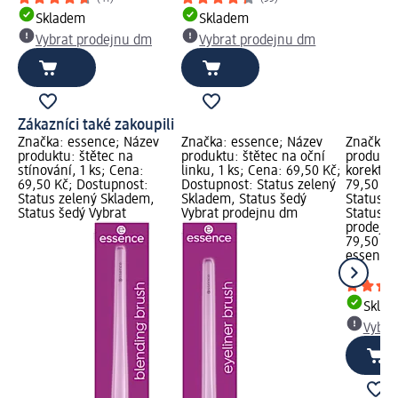
Skladem
Skladem
Vybrat prodejnu dm
Vybrat prodejnu dm
Zákazníci také zakoupili
Značka: essence; Název
Značka: essence; Název
Značka: 
produktu: štětec na
produktu: štětec na oční
produktu
stínování, 1 ks; Cena:
linku, 1 ks; Cena: 69,50 Kč;
korektor,
69,50 Kč; Dostupnost:
Dostupnost: Status zelený
79,50 Kč
Status zelený Skladem,
Skladem, Status šedý
Status z
Status šedý Vybrat
Vybrat prodejnu dm
Status š
prodejn
79,50 Kč
essence
1 ks
Skla
Vybra