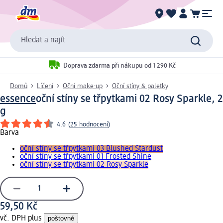
Hledat a najít
Doprava zdarma při nákupu od 1 290 Kč
Domů
Líčení
Oční make-up
Oční stíny & paletky
essence
oční stíny se třpytkami 02 Rosy Sparkle, 2
g
4.6
(
25 hodnocení
)
Barva
oční stíny se třpytkami 03 Blushed Stardust
oční stíny se třpytkami 01 Frosted Shine
oční stíny se třpytkami 02 Rosy Sparkle
59,50 Kč
vč. DPH plus
poštovné