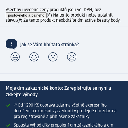
Všechny uvedené ceny produktů jsou vč. DPH, bez
poštovného a balného
(§) Na tento produkt nelze uplatnit
slevu.
(#) Za tento produkt neobdržíte dm active beauty body.
Jak se Vám líbí tato stránka?
Moje dm zákaznické konto: Zaregistrujte se nyní a
získejte výhody
⁽¹⁾ Od 1 290 Kč doprava zdarma včetně expresního
doručení a expresní vyzvednutí v prodejně dm zdarma
pro registrované a přihlášené zákazníky
Spousta výhod díky propojení dm zákaznického a dm