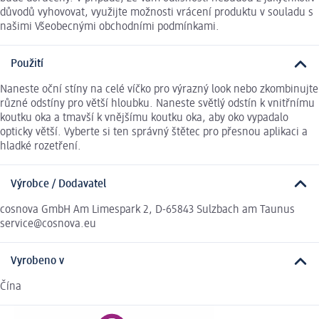
důvodů vyhovovat, využijte možnosti vrácení produktu v souladu s
našimi Všeobecnými obchodními podmínkami.
Použití
Naneste oční stíny na celé víčko pro výrazný look nebo zkombinujte
různé odstíny pro větší hloubku. Naneste světlý odstín k vnitřnímu
koutku oka a tmavší k vnějšímu koutku oka, aby oko vypadalo
opticky větší. Vyberte si ten správný štětec pro přesnou aplikaci a
hladké rozetření.
Výrobce / Dodavatel
cosnova GmbH Am Limespark 2, D-65843 Sulzbach am Taunus
service@cosnova.eu
Vyrobeno v
Čína