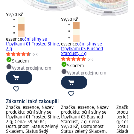
59,50 Kč
59,50 Kč
essence
oční stíny se
třpytkami 01 Frosted Shine,
essence
oční stíny se
2 g
třpytkami 03 Blushed
Stardust, 2 g
(27)
(20)
Skladem
Skladem
Vybrat prodejnu dm
Vybrat prodejnu dm
Zákazníci také zakoupili
Značka: essence; Název
Značka: essence; Název
Značka: 
produktu: oční stíny se
produktu: oční stíny se
produktu
třpytkami 01 Frosted Shine,
třpytkami 03 Blushed
perleťové
2 g; Cena: 59,50 Kč;
Stardust, 2 g; Cena:
g; Cena:
Dostupnost: Status zelený
59,50 Kč; Dostupnost:
Dostupno
Skladem, Status šedý
Status zelený Skladem,
Skladem,