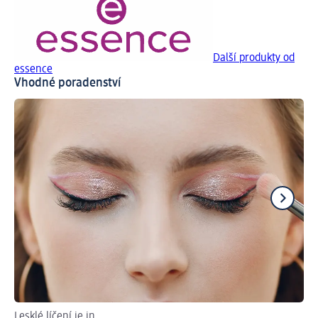
Další produkty od
essence
Vhodné poradenství
Lesklé líčení je in
Ti