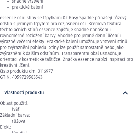
snadné vrstvení
praktické balení
essence oční stíny se třpytkami 02 Rosy Sparkle přinášejí růžový
odstín s jemným třpytem pro rozjasnění očí. Krémová textura
těchto očních stínů essence zajišťuje snadné nanášení i
rovnoměrné rozložení barvy. Vhodné pro jemné denní líčení i
výrazné večerní efekty. Praktické balení umožňuje vrstvení stínů
pro zvýraznění pohledu. Stíny lze použít samostatně nebo jako
zvýraznění k dalším odstínům. Transparentní obal usnadňuje
orientaci v kosmetické taštičce. Značka essence nabízí inspiraci pro
kreativní líčení.
číslo produktu dm: 3116977
GTIN: 4059729583543
Vlastnosti produktu
Oblast použití:
tvář
Základní barva:
růžová
Efekt: