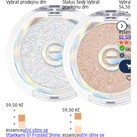
Vybrat prodejnu dm
Status šedý Vybrat
Vybrat p
prodejnu dm
54,50 Kč
essence
02 Silky 
Skla
Vybra
59,50 Kč
59,50 Kč
essence
oční stíny se
třpytkami 01 Frosted Shine,
essence
oční stíny se