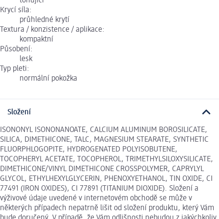
tónující
Krycí síla:
průhledné krytí
Textura / konzistence / aplikace:
kompaktní
Působení:
lesk
Typ pleti:
normální pokožka
Složení
ISONONYL ISONONANOATE, CALCIUM ALUMINUM BOROSILICATE,
SILICA, DIMETHICONE, TALC, MAGNESIUM STEARATE, SYNTHETIC
FLUORPHLOGOPITE, HYDROGENATED POLYISOBUTENE,
TOCOPHERYL ACETATE, TOCOPHEROL, TRIMETHYLSILOXYSILICATE,
DIMETHICONE/VINYL DIMETHICONE CROSSPOLYMER, CAPRYLYL
GLYCOL, ETHYLHEXYLGLYCERIN, PHENOXYETHANOL, TIN OXIDE, CI
77491 (IRON OXIDES), CI 77891 (TITANIUM DIOXIDE). Složení a
výživové údaje uvedené v internetovém obchodě se může v
některých případech nepatrně lišit od složení produktu, který Vám
bude doručený. V případě, že Vám odlišnosti nebudou z jakýchkoliv