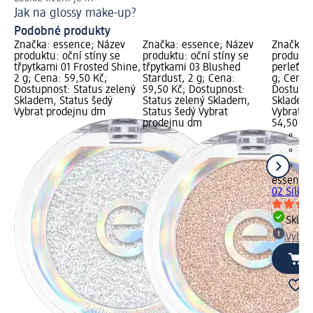
Jak na glossy make-up?
Ja
Podobné produkty
Značka: essence; Název
Značka: essence; Název
Značka: 
produktu: oční stíny se
produktu: oční stíny se
produktu
třpytkami 01 Frosted Shine,
třpytkami 03 Blushed
perleťové
2 g; Cena: 59,50 Kč;
Stardust, 2 g; Cena:
g; Cena:
Dostupnost: Status zelený
59,50 Kč; Dostupnost:
Dostupno
Skladem, Status šedý
Status zelený Skladem,
Skladem,
Vybrat prodejnu dm
Status šedý Vybrat
Vybrat p
prodejnu dm
54,50 Kč
essence
02 Silky 
Skla
Vybra