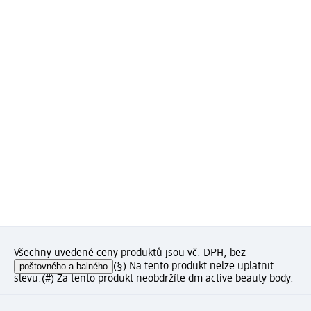
Všechny uvedené ceny produktů jsou vč. DPH, bez
poštovného a balného
(§) Na tento produkt nelze uplatnit
slevu.
(#) Za tento produkt neobdržíte dm active beauty body.