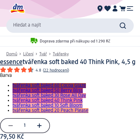
Hledat a najít
Doprava zdarma při nákupu od 1 290 Kč
Domů
Líčení
Tvář
Tvářenky
essence
tvářenka soft baked 40 Think Pink, 4,5 g
4.8
(
22 hodnocení
)
Barva
tvářenka soft baked 60 Cocoa Glaze
tvářenka soft baked 50 Berry Bliss
tvářenka soft baked 30 Rose All Day
tvářenka soft baked 40 Think Pink
tvářenka soft baked 10 Soft Bloom
tvářenka soft baked 20 Peach Please
79,50 Kč