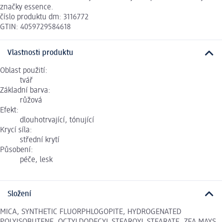
značky essence.
číslo produktu dm: 3116772
GTIN: 4059729584618
Vlastnosti produktu
Oblast použití:
tvář
Základní barva:
růžová
Efekt:
dlouhotrvající, tónující
Krycí síla:
střední krytí
Působení:
péče, lesk
Složení
MICA, SYNTHETIC FLUORPHLOGOPITE, HYDROGENATED
POLYISOBUTENE, OCTYLDODECYL STEAROYL STEARATE, ZEA MAYS