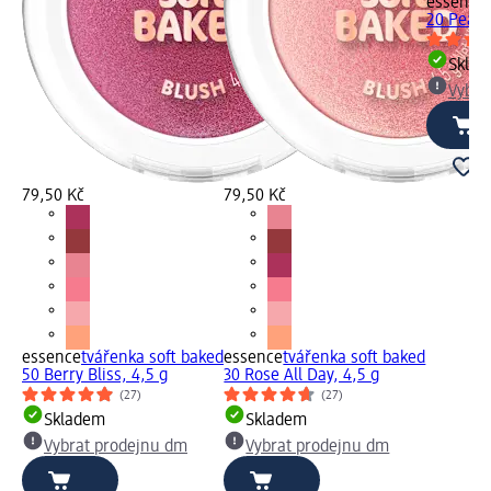
essence
20 Peach
Skla
Vybra
79,50 Kč
79,50 Kč
essence
tvářenka soft baked
essence
tvářenka soft baked
50 Berry Bliss, 4,5 g
30 Rose All Day, 4,5 g
(27)
(27)
Skladem
Skladem
Vybrat prodejnu dm
Vybrat prodejnu dm