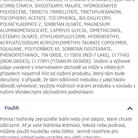
(CORN) STARCH, DIISOSTEARYL MALATE, HYDROGENATED
POLYDECENE, TRIDECYL TRIMELLITATE, TRIETHYLHEXANOIN,
TOCOPHERYL ACETATE, TOCOPHEROL, BIS-DIGLYCERYL
POLYACYLADIPATE-2, SORBITAN OLIVATE, MAGNESIUM
ALUMINOMETASILICATE, CAPRYLYL GLYCOL, DIMETHICONOL,
CETEARYL OLIVATE, ETHYLHEXYLGLYCERIN, HYDROXYETHYL
ACRYLATE/SODIUM ACRYLOYLDIMETHYL TAURATE COPOLYMER,
SQUALANE, POLYSORBATE 60, SORBITAN ISOSTEARATE,
PHENOXYETHANOL, TIN OXIDE, CI 15850 (RED 7 LAKE), CI 77492
(IRON OXIDES), CI 77891 (TITANIUM DIOXIDE). Složení a výživové
údaje uvedené v internetovém obchodě se může v některých
případech nepatrně lišit od složení produktu, který Vám bude
doručený. V případě, že Vám odlišnosti nebudou z jakýchkoliv
důvodů vyhovovat, využijte možnosti vrácení produktu v souladu s
našimi Všeobecnými obchodními podmínkami.
Použití
Pomocí tvářenky zvýrazněte tváře nebo jiné oblasti, které chcete
zdůraznit. Ať je vaše tvářenka krémová, tekutá nebo pudrová,
můžete použít houbičku nebo štětec. Jemně rozetřete pro