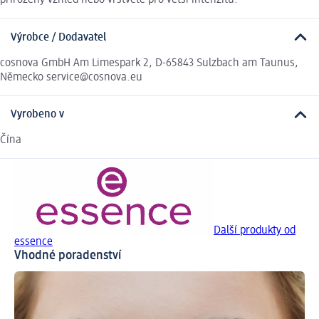
přirozený vzhled nebo vrstvěte pro větší intenzitu.
Výrobce / Dodavatel
cosnova GmbH Am Limespark 2, D-65843 Sulzbach am Taunus,
Německo service@cosnova.eu
Vyrobeno v
Čína
Další produkty od
essence
Vhodné poradenství