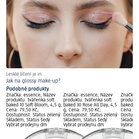
Lesklé líčení je in
Ob
Jak na glossy make-up?
Ja
Podobné produkty
Značka: essence; Název
Značka: essence; Název
Značka: 
produktu: tvářenka soft
produktu: tvářenka soft
produktu
baked 10 Soft Bloom, 4,5 g;
baked 30 Rose All Day, 4,5
baked 50 
Cena: 79,50 Kč;
g; Cena: 79,50 Kč;
Cena: 79
Dostupnost: Status zelený
Dostupnost: Status zelený
Dostupno
Skladem, Status šedý
Skladem, Status šedý
Skladem,
Vybrat prodejnu dm
Vybrat prodejnu dm
Vybrat p