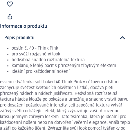
Informace o produktu
Popis produktu
odstín č. 40 - Think Pink
pro svěží rozjasněný look
hedvábná snadno roztíratelná textura
kombinuje lehký pocit s přirozeným třpytivým efektem
ideální pro každodenní nošení
essence tvářenka soft baked 40 Think Pink v růžovém odstínu
zachycuje svěžest kvetoucích okvětních lístků, dodává pleti
přirozený nádech a nádech jiskřivosti. Hedvábná roztíratelná
textura hladce klouže po pokožce a umožňuje snadno vrstvit barvu
pro dosažení požadované intenzity. Její zapečená textura vytváří
zářivý světlo odrážející efekt, který zvýrazňuje vaši přirozenou
krásu jemným zářivým leskem. Tato tvářenka, která je ideální pro
každodenní nošení nebo na dotvoření večerní elegance, vnáší teplo
a záři do každého líčení. Zvýrazněte svůj look pomocí tvářenky od