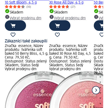
10 Soft Bloom, 4,5 g
30 Rose All Day, 4,5 g
50 Berry 
(30)
(27)
Skladem
Skladem
Skla
Vybrat prodejnu dm
Vybrat prodejnu dm
Vybra
Zákazníci také zakoupili
Značka: essence; Název
Značka: essence; Název
Značka: 
produktu: tvářenka soft
produktu: tvářenka soft
produktu
baked 50 Berry Bliss, 4,5 g;
baked 30 Rose All Day, 4,5
baked 20
Cena: 79,50 Kč;
g; Cena: 79,50 Kč;
g; Cena:
Dostupnost: Status zelený
Dostupnost: Status zelený
Dostupno
Skladem, Status šedý
Skladem, Status šedý
Skladem,
Vybrat prodejnu dm
Vybrat prodejnu dm
Vybrat p
79,50 Kč