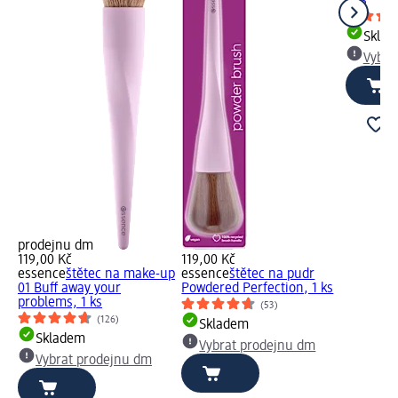
1 ks
Skla
Vybra
prodejnu dm
119,00 Kč
119,00 Kč
essence
štětec na make-up
essence
štětec na pudr
01 Buff away your
Powdered Perfection, 1 ks
problems, 1 ks
(53)
(126)
Skladem
Skladem
Vybrat prodejnu dm
Vybrat prodejnu dm