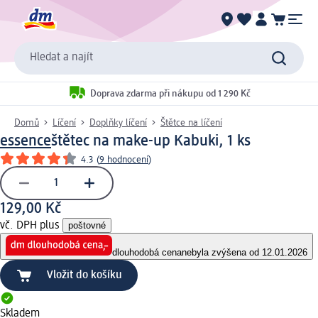
Hledat a najít
Doprava zdarma při nákupu od 1 290 Kč
Domů
Líčení
Doplňky líčení
Štětce na líčení
essence
štětec na make-up Kabuki, 1 ks
4.3
(
9 hodnocení
)
129,00 Kč
vč. DPH plus
poštovné
dlouhodobá cena
nebyla zvýšena od 12.01.2026
Vložit do košíku
Skladem