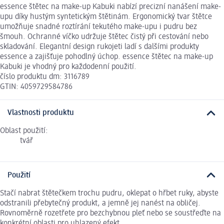
essence štětec na make-up Kabuki nabízí precizní nanášení make-
upu díky hustým syntetickým štětinám. Ergonomický tvar štětce
umožňuje snadné roztírání tekutého make-upu i pudru bez
šmouh. Ochranné víčko udržuje štětec čistý při cestování nebo
skladování. Elegantní design rukojeti ladí s dalšími produkty
essence a zajišťuje pohodlný úchop. essence štětec na make-up
Kabuki je vhodný pro každodenní použití.
číslo produktu dm: 3116789
GTIN: 4059729584786
Vlastnosti produktu
Oblast použití:
tvář
Použití
Stačí nabrat štětečkem trochu pudru, oklepat o hřbet ruky, abyste
odstranili přebytečný produkt, a jemně jej nanést na obličej.
Rovnoměrně rozetřete pro bezchybnou pleť nebo se soustřeďte na
konkrétní oblasti pro uhlazený efekt.