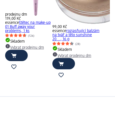
prodejnu dm
119,00 Kč
essence
štětec na make-up
01 Buff away your
99,00 Kč
problems, 1 ks
essence
rozjasňující balzám
na tvář a tělo sunshine
(126)
20..., 16 g
Skladem
(28)
Vybrat prodejnu dm
Skladem
Vybrat prodejnu dm