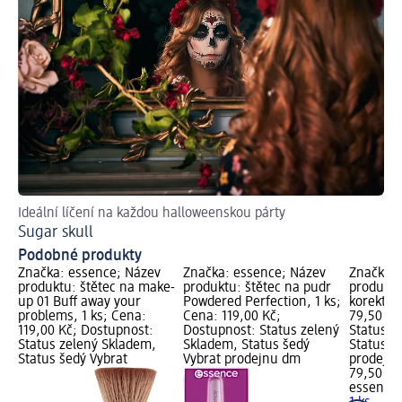
Ideální líčení na každou halloweenskou párty
Sugar skull
Podobné produkty
Značka: essence; Název
Značka: essence; Název
Značka: 
produktu: štětec na make-
produktu: štětec na pudr
produktu
up 01 Buff away your
Powdered Perfection, 1 ks;
korektor,
problems, 1 ks; Cena:
Cena: 119,00 Kč;
79,50 Kč
119,00 Kč; Dostupnost:
Dostupnost: Status zelený
Status z
Status zelený Skladem,
Skladem, Status šedý
Status š
Status šedý Vybrat
Vybrat prodejnu dm
prodejn
79,50 Kč
essence