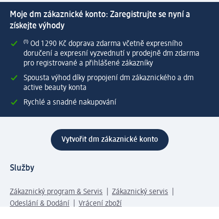
Moje dm zákaznické konto: Zaregistrujte se nyní a
získejte výhody
⁽¹⁾ Od 1 290 Kč doprava zdarma včetně expresního
doručení a expresní vyzvednutí v prodejně dm zdarma
pro registrované a přihlášené zákazníky
Spousta výhod díky propojení dm zákaznického a dm
active beauty konta
Rychlé a snadné nakupování
Vytvořit dm zákaznické konto
Služby
Zákaznický program & Servis
Zákaznický servis
Odeslání & Dodání
Vrácení zboží