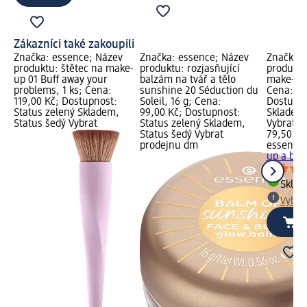
Zákazníci také zakoupili
Značka: essence; Název
Značka: essence; Název
Značka: 
produktu: štětec na make-
produktu: rozjasňující
produktu
up 01 Buff away your
balzám na tvář a tělo
make-up 
problems, 1 ks; Cena:
sunshine 20 Séduction du
Cena: 79
119,00 Kč; Dostupnost:
Soleil, 16 g; Cena:
Dostupno
Status zelený Skladem,
99,00 Kč; Dostupnost:
Skladem,
Status šedý Vybrat
Status zelený Skladem,
Vybrat p
Status šedý Vybrat
79,50 Kč
prodejnu dm
essence
up a baki
Skla
Vybra