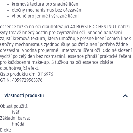
krémová textura pro snadné líčení
otočný mechanismus bez ořezávání
vhodné pro jemné i výrazné líčení
essence tužka na oči dlouhotrvající 40 ROASTED CHESTNUT nabízí
sytý tmavě hnědý odstín pro zvýraznění očí. Snadné nanášení
zajistí krémová textura, která umožňuje přesné líčení očních linek.
Otočný mechanismus zjednodušuje použití a není potřeba žádné
ořezávání. Vhodná pro jemné i intenzivní líčení očí. Odolné složení
vydrží po celý den bez rozmazání. essence přináší praktické řešení
pro každodenní make-up. S tužkou na oči essence získáte
dlouhotrvající efekt.
číslo produktu dm: 3116976
GTIN: 4059729583376
Vlastnosti produktu
Oblast použití:
tvář
Základní barva:
hnědá
Efekt: