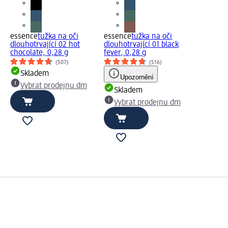
essence
tužka na oči
essence
tužka na oči
dlouhotrvající 02 hot
dlouhotrvající 01 black
chocolate, 0,28 g
fever, 0,28 g
(507)
(516)
Skladem
Upozornění
Vybrat prodejnu dm
Skladem
Vybrat prodejnu dm