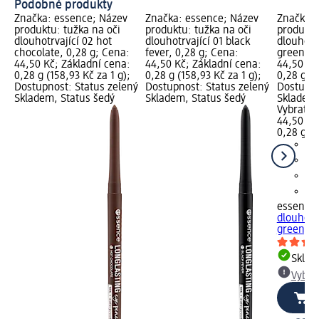
Podobné produkty
Značka: essence; Název
Značka: essence; Název
Značka: 
produktu: tužka na oči
produktu: tužka na oči
produktu
dlouhotrvající 02 hot
dlouhotrvající 01 black
dlouhotrv
chocolate, 0,28 g; Cena:
fever, 0,28 g; Cena:
green, 0
44,50 Kč; Základní cena:
44,50 Kč; Základní cena:
44,50 Kč
0,28 g (158,93 Kč za 1 g);
0,28 g (158,93 Kč za 1 g);
0,28 g (1
Dostupnost: Status zelený
Dostupnost: Status zelený
Dostupno
Skladem, Status šedý
Skladem, Status šedý
Skladem,
Vybrat p
44,50 Kč
0,28 g (1
essence
dlouhotrv
green, 0
Skla
Vybra