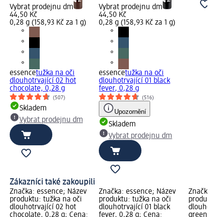
Vybrat prodejnu dm
Vybrat prodejnu dm
44,50 Kč
44,50 Kč
0,28 g (158,93 Kč za 1 g)
0,28 g (158,93 Kč za 1 g)
essence
tužka na oči
essence
tužka na oči
dlouhotrvající 02 hot
dlouhotrvající 01 black
chocolate, 0,28 g
fever, 0,28 g
(507)
(516)
Skladem
Upozornění
Vybrat prodejnu dm
Skladem
Vybrat prodejnu dm
Zákazníci také zakoupili
Značka: essence; Název
Značka: essence; Název
Značka: 
produktu: tužka na oči
produktu: tužka na oči
produktu
dlouhotrvající 02 hot
dlouhotrvající 01 black
dlouhotrv
chocolate, 0,28 g; Cena:
fever, 0,28 g; Cena:
green, 0