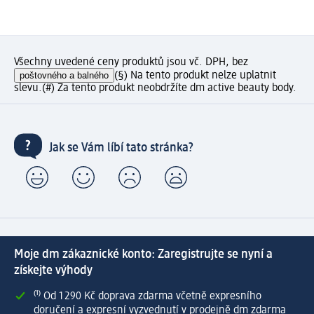
Všechny uvedené ceny produktů jsou vč. DPH, bez
poštovného a balného
(§) Na tento produkt nelze uplatnit
slevu.
(#) Za tento produkt neobdržíte dm active beauty body.
Jak se Vám líbí tato stránka?
Moje dm zákaznické konto: Zaregistrujte se nyní a
získejte výhody
⁽¹⁾ Od 1 290 Kč doprava zdarma včetně expresního
doručení a expresní vyzvednutí v prodejně dm zdarma