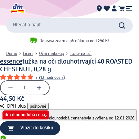
Hledat a najít
Doprava zdarma při nákupu od 1 290 Kč
Domů
Líčení
Oční make-up
Tužky na oči
essence
tužka na oči dlouhotrvající 40 ROASTED
CHESTNUT, 0,28 g
5
(
12 hodnocení
)
44,50 Kč
vč. DPH plus
poštovné
dlouhodobá cena
nebyla zvýšena od 12.01.2026
Vložit do košíku