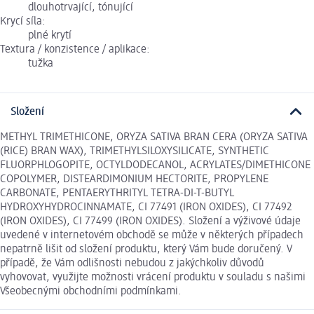
dlouhotrvající, tónující
Krycí síla:
plné krytí
Textura / konzistence / aplikace:
tužka
Složení
METHYL TRIMETHICONE, ORYZA SATIVA BRAN CERA (ORYZA SATIVA
(RICE) BRAN WAX), TRIMETHYLSILOXYSILICATE, SYNTHETIC
FLUORPHLOGOPITE, OCTYLDODECANOL, ACRYLATES/DIMETHICONE
COPOLYMER, DISTEARDIMONIUM HECTORITE, PROPYLENE
CARBONATE, PENTAERYTHRITYL TETRA-DI-T-BUTYL
HYDROXYHYDROCINNAMATE, CI 77491 (IRON OXIDES), CI 77492
(IRON OXIDES), CI 77499 (IRON OXIDES). Složení a výživové údaje
uvedené v internetovém obchodě se může v některých případech
nepatrně lišit od složení produktu, který Vám bude doručený. V
případě, že Vám odlišnosti nebudou z jakýchkoliv důvodů
vyhovovat, využijte možnosti vrácení produktu v souladu s našimi
Všeobecnými obchodními podmínkami.