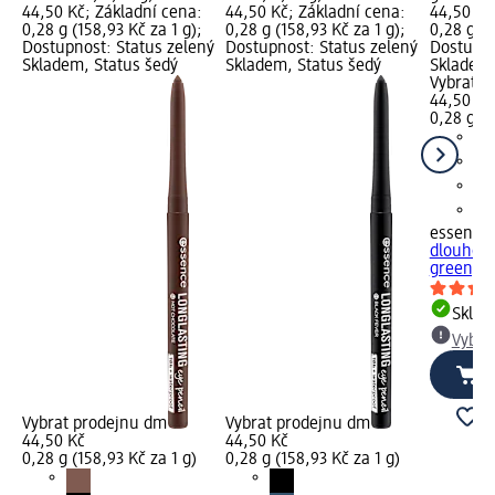
44,50 Kč; Základní cena:
44,50 Kč; Základní cena:
44,50 Kč
0,28 g (158,93 Kč za 1 g);
0,28 g (158,93 Kč za 1 g);
0,28 g (1
Dostupnost: Status zelený
Dostupnost: Status zelený
Dostupno
Skladem, Status šedý
Skladem, Status šedý
Skladem,
Vybrat p
44,50 Kč
0,28 g (1
essence
dlouhotrv
green, 0
Skla
Vybra
Vybrat prodejnu dm
Vybrat prodejnu dm
44,50 Kč
44,50 Kč
0,28 g (158,93 Kč za 1 g)
0,28 g (158,93 Kč za 1 g)