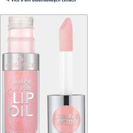
Více o dm dlouhodobých cenách