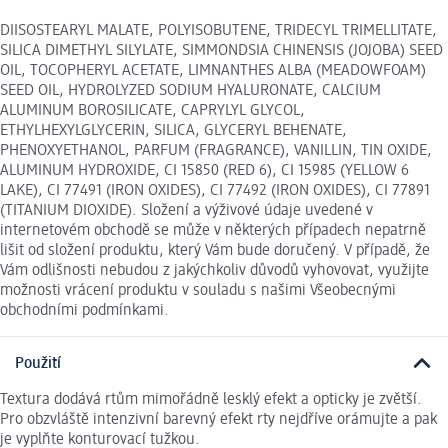
DIISOSTEARYL MALATE, POLYISOBUTENE, TRIDECYL TRIMELLITATE,
SILICA DIMETHYL SILYLATE, SIMMONDSIA CHINENSIS (JOJOBA) SEED
OIL, TOCOPHERYL ACETATE, LIMNANTHES ALBA (MEADOWFOAM)
SEED OIL, HYDROLYZED SODIUM HYALURONATE, CALCIUM
ALUMINUM BOROSILICATE, CAPRYLYL GLYCOL,
ETHYLHEXYLGLYCERIN, SILICA, GLYCERYL BEHENATE,
PHENOXYETHANOL, PARFUM (FRAGRANCE), VANILLIN, TIN OXIDE,
ALUMINUM HYDROXIDE, CI 15850 (RED 6), CI 15985 (YELLOW 6
LAKE), CI 77491 (IRON OXIDES), CI 77492 (IRON OXIDES), CI 77891
(TITANIUM DIOXIDE). Složení a výživové údaje uvedené v
internetovém obchodě se může v některých případech nepatrně
lišit od složení produktu, který Vám bude doručený. V případě, že
Vám odlišnosti nebudou z jakýchkoliv důvodů vyhovovat, využijte
možnosti vrácení produktu v souladu s našimi Všeobecnými
obchodními podmínkami.
Použití
Textura dodává rtům mimořádně lesklý efekt a opticky je zvětší.
Pro obzvláště intenzivní barevný efekt rty nejdříve orámujte a pak
je vyplňte konturovací tužkou.