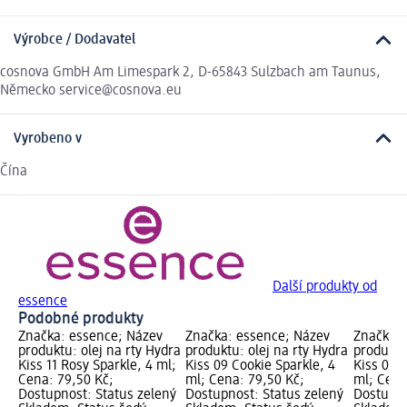
Výrobce / Dodavatel
cosnova GmbH Am Limespark 2, D-65843 Sulzbach am Taunus,
Německo service@cosnova.eu
Vyrobeno v
Čína
Další produkty od
essence
Podobné produkty
Značka: essence; Název
Značka: essence; Název
Značka: 
produktu: olej na rty Hydra
produktu: olej na rty Hydra
produktu
Kiss 11 Rosy Sparkle, 4 ml;
Kiss 09 Cookie Sparkle, 4
Kiss 03 
Cena: 79,50 Kč;
ml; Cena: 79,50 Kč;
ml; Cena
Dostupnost: Status zelený
Dostupnost: Status zelený
Dostupno