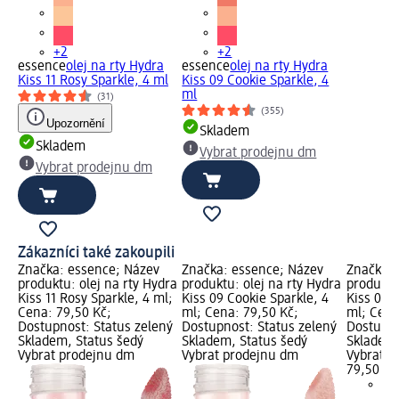
+2
+2
essence
olej na rty Hydra
essence
olej na rty Hydra
Kiss 11 Rosy Sparkle, 4 ml
Kiss 09 Cookie Sparkle, 4
ml
(31)
(355)
Upozornění
Skladem
Skladem
Vybrat prodejnu dm
Vybrat prodejnu dm
Zákazníci také zakoupili
Značka: essence; Název
Značka: essence; Název
Značka: 
produktu: olej na rty Hydra
produktu: olej na rty Hydra
produktu
Kiss 11 Rosy Sparkle, 4 ml;
Kiss 09 Cookie Sparkle, 4
Kiss 01 
Cena: 79,50 Kč;
ml; Cena: 79,50 Kč;
ml; Cena
Dostupnost: Status zelený
Dostupnost: Status zelený
Dostupno
Skladem, Status šedý
Skladem, Status šedý
Skladem,
Vybrat prodejnu dm
Vybrat prodejnu dm
Vybrat p
79,50 Kč