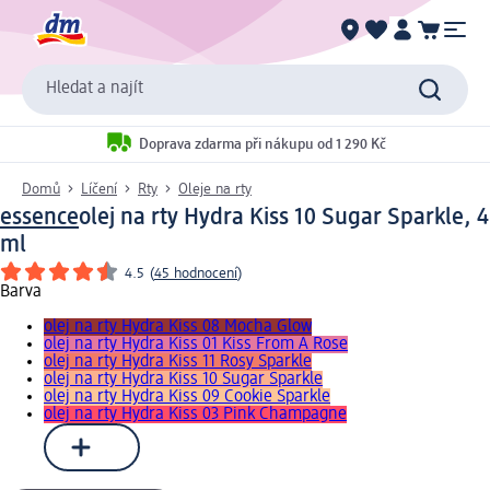
Hledat a najít
Doprava zdarma při nákupu od 1 290 Kč
Domů
Líčení
Rty
Oleje na rty
essence
olej na rty Hydra Kiss 10 Sugar Sparkle, 4
ml
4.5
(
45 hodnocení
)
Barva
olej na rty Hydra Kiss 08 Mocha Glow
olej na rty Hydra Kiss 01 Kiss From A Rose
olej na rty Hydra Kiss 11 Rosy Sparkle
olej na rty Hydra Kiss 10 Sugar Sparkle
olej na rty Hydra Kiss 09 Cookie Sparkle
olej na rty Hydra Kiss 03 Pink Champagne