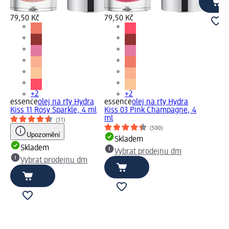
79,50 Kč
79,50 Kč
+2
+2
essence
olej na rty Hydra
essence
olej na rty Hydra
Kiss 11 Rosy Sparkle, 4 ml
Kiss 03 Pink Champagne, 4
ml
(31)
(500)
Upozornění
Skladem
Skladem
Vybrat prodejnu dm
Vybrat prodejnu dm