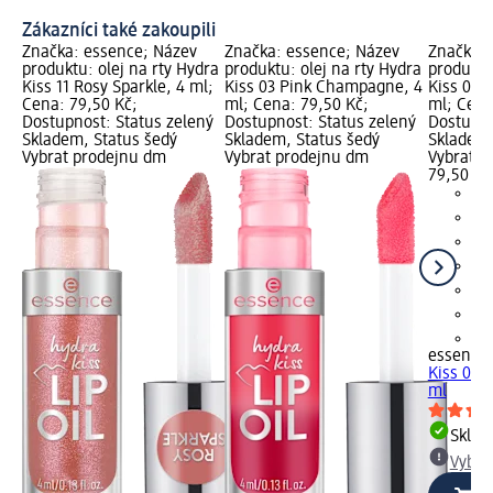
Zákazníci také zakoupili
Značka: essence; Název
Značka: essence; Název
Značka: 
produktu: olej na rty Hydra
produktu: olej na rty Hydra
produktu
Kiss 11 Rosy Sparkle, 4 ml;
Kiss 03 Pink Champagne, 4
Kiss 01 
Cena: 79,50 Kč;
ml; Cena: 79,50 Kč;
ml; Cena
Dostupnost: Status zelený
Dostupnost: Status zelený
Dostupno
Skladem, Status šedý
Skladem, Status šedý
Skladem,
Vybrat prodejnu dm
Vybrat prodejnu dm
Vybrat p
79,50 Kč
+2
essence
Kiss 01 
ml
Skla
Vybra