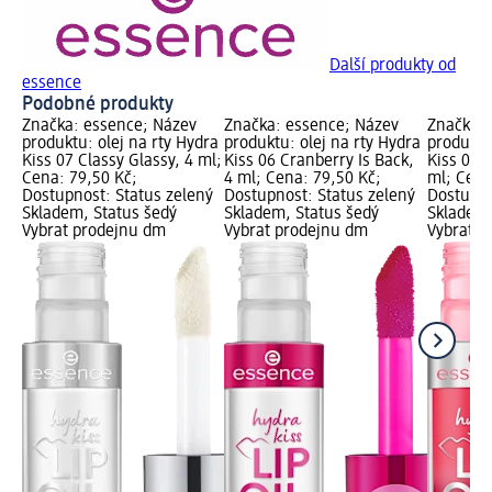
Další produkty od
essence
Podobné produkty
Značka: essence; Název
Značka: essence; Název
Značka: 
produktu: olej na rty Hydra
produktu: olej na rty Hydra
produktu
Kiss 07 Classy Glassy, 4 ml;
Kiss 06 Cranberry Is Back,
Kiss 03 
Cena: 79,50 Kč;
4 ml; Cena: 79,50 Kč;
ml; Cena
Dostupnost: Status zelený
Dostupnost: Status zelený
Dostupno
Skladem, Status šedý
Skladem, Status šedý
Skladem,
Vybrat prodejnu dm
Vybrat prodejnu dm
Vybrat p