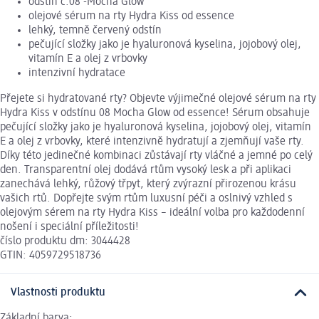
odstín č.08 -Mocha Glow
olejové sérum na rty Hydra Kiss od essence
lehký, temně červený odstín
pečující složky jako je hyaluronová kyselina, jojobový olej,
vitamín E a olej z vrbovky
intenzivní hydratace
Přejete si hydratované rty? Objevte výjimečné olejové sérum na rty
Hydra Kiss v odstínu 08 Mocha Glow od essence! Sérum obsahuje
pečující složky jako je hyaluronová kyselina, jojobový olej, vitamín
E a olej z vrbovky, které intenzivně hydratují a zjemňují vaše rty.
Díky této jedinečné kombinaci zůstávají rty vláčné a jemné po celý
den. Transparentní olej dodává rtům vysoký lesk a při aplikaci
zanechává lehký, růžový třpyt, který zvýrazní přirozenou krásu
vašich rtů. Dopřejte svým rtům luxusní péči a oslnivý vzhled s
olejovým sérem na rty Hydra Kiss – ideální volba pro každodenní
nošení i speciální příležitosti!
číslo produktu dm: 3044428
GTIN: 4059729518736
Vlastnosti produktu
Základní barva: