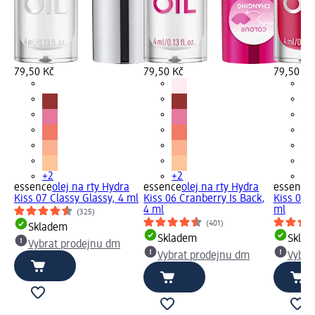
79,50 Kč
79,50 Kč
79,50 Kč
+2
+2
+2
essence
olej na rty Hydra
essence
olej na rty Hydra
essence
Kiss 07 Classy Glassy, 4 ml
Kiss 06 Cranberry Is Back,
Kiss 03 
4 ml
ml
(325)
(401)
Skladem
Skladem
Skla
Vybrat prodejnu dm
Vybrat prodejnu dm
Vybra