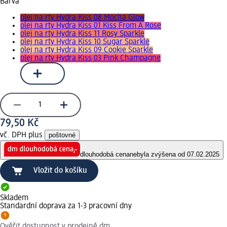
Barva
olej na rty Hydra Kiss 08 Mocha Glow
olej na rty Hydra Kiss 01 Kiss From A Rose
olej na rty Hydra Kiss 11 Rosy Sparkle
olej na rty Hydra Kiss 10 Sugar Sparkle
olej na rty Hydra Kiss 09 Cookie Sparkle
olej na rty Hydra Kiss 03 Pink Champagne
79,50 Kč
vč. DPH plus
poštovné
dlouhodobá cena
nebyla zvýšena od 07.02.2025
Vložit do košíku
Skladem
Standardní doprava za 1-3 pracovní dny
Ověřit dostupnost v prodejně dm