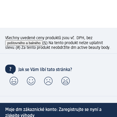
Všechny uvedené ceny produktů jsou vč. DPH, bez
poštovného a balného
(§) Na tento produkt nelze uplatnit
slevu.
(#) Za tento produkt neobdržíte dm active beauty body.
Jak se Vám líbí tato stránka?
Moje dm zákaznické konto: Zaregistrujte se nyní a
získejte výhody