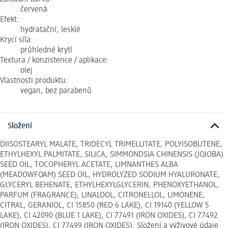
červená
Efekt:
hydratační, lesklé
Krycí síla:
průhledné krytí
Textura / konzistence / aplikace:
olej
Vlastnosti produktu:
vegan, bez parabenů
Složení
DIISOSTEARYL MALATE, TRIDECYL TRIMELLITATE, POLYISOBUTENE,
ETHYLHEXYL PALMITATE, SILICA, SIMMONDSIA CHINENSIS (JOJOBA)
SEED OIL, TOCOPHERYL ACETATE, LIMNANTHES ALBA
(MEADOWFOAM) SEED OIL, HYDROLYZED SODIUM HYALURONATE,
GLYCERYL BEHENATE, ETHYLHEXYLGLYCERIN, PHENOXYETHANOL,
PARFUM (FRAGRANCE), LINALOOL, CITRONELLOL, LIMONENE,
CITRAL, GERANIOL, CI 15850 (RED 6 LAKE), CI 19140 (YELLOW 5
LAKE), CI 42090 (BLUE 1 LAKE), CI 77491 (IRON OXIDES), CI 77492
(IRON OXIDES), CI 77499 (IRON OXIDES). Složení a výživové údaje