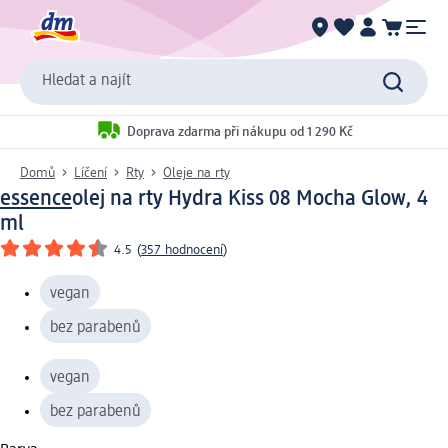
Hledat a najít
Doprava zdarma při nákupu od 1 290 Kč
Domů
Líčení
Rty
Oleje na rty
essence
olej na rty Hydra Kiss 08 Mocha Glow, 4
ml
4.5
(
357 hodnocení
)
vegan
bez parabenů
vegan
bez parabenů