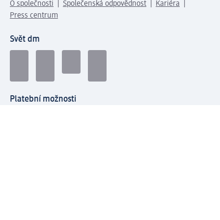
O společnosti
Společenská odpovědnost
Kariéra
Press centrum
Svět dm
Platební možnosti
Spojte se s dm