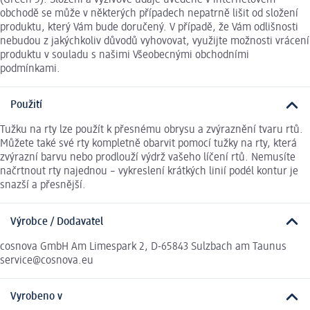
obchodě se může v některých případech nepatrně lišit od složení
produktu, který Vám bude doručený. V případě, že Vám odlišnosti
nebudou z jakýchkoliv důvodů vyhovovat, využijte možnosti vrácení
produktu v souladu s našimi Všeobecnými obchodními
podmínkami.
Použití
Tužku na rty lze použít k přesnému obrysu a zvýraznění tvaru rtů.
Můžete také své rty kompletně obarvit pomocí tužky na rty, která
zvýrazní barvu nebo prodlouží výdrž vašeho líčení rtů. Nemusíte
načrtnout rty najednou – vykreslení krátkých linií podél kontur je
snazší a přesnější.
Výrobce / Dodavatel
cosnova GmbH Am Limespark 2, D-65843 Sulzbach am Taunus
service@cosnova.eu
Vyrobeno v