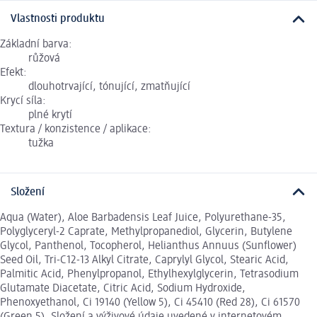
Vlastnosti produktu
Základní barva:
růžová
Efekt:
dlouhotrvající, tónující, zmatňující
Krycí síla:
plné krytí
Textura / konzistence / aplikace:
tužka
Složení
Aqua (Water), Aloe Barbadensis Leaf Juice, Polyurethane-35,
Polyglyceryl-2 Caprate, Methylpropanediol, Glycerin, Butylene
Glycol, Panthenol, Tocopherol, Helianthus Annuus (Sunflower)
Seed Oil, Tri-C12-13 Alkyl Citrate, Caprylyl Glycol, Stearic Acid,
Palmitic Acid, Phenylpropanol, Ethylhexylglycerin, Tetrasodium
Glutamate Diacetate, Citric Acid, Sodium Hydroxide,
Phenoxyethanol, Ci 19140 (Yellow 5), Ci 45410 (Red 28), Ci 61570
(Green 5). Složení a výživové údaje uvedené v internetovém