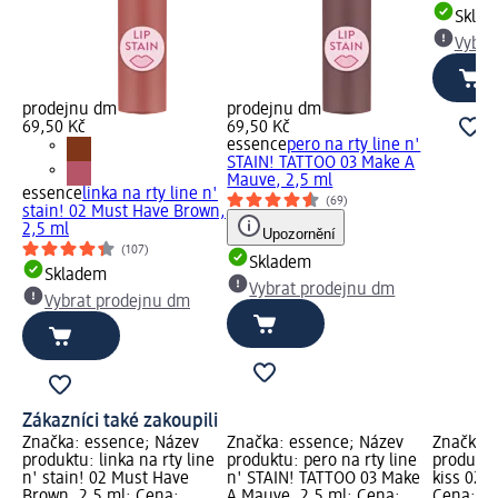
Skla
Vybra
prodejnu dm
prodejnu dm
69,50 Kč
69,50 Kč
essence
pero na rty line n'
STAIN! TATTOO 03 Make A
Mauve, 2,5 ml
essence
linka na rty line n'
(69)
stain! 02 Must Have Brown,
2,5 ml
Upozornění
(107)
Skladem
Skladem
Vybrat prodejnu dm
Vybrat prodejnu dm
Zákazníci také zakoupili
Značka: essence; Název
Značka: essence; Název
Značka: 
produktu: linka na rty line
produktu: pero na rty line
produktu
n' stain! 02 Must Have
n' STAIN! TATTOO 03 Make
kiss 02 
Brown, 2,5 ml; Cena:
A Mauve, 2,5 ml; Cena:
Cena: 79