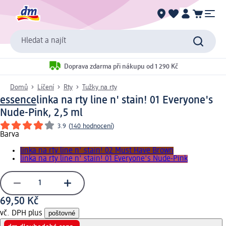
Hledat a najít
Doprava zdarma při nákupu od 1 290 Kč
Domů
Líčení
Rty
Tužky na rty
essence
linka na rty line n' stain! 01 Everyone's
Nude-Pink, 2,5 ml
3.9
(
140 hodnocení
)
Barva
linka na rty line n' stain! 02 Must Have Brown
linka na rty line n' stain! 01 Everyone's Nude-Pink
69,50 Kč
vč. DPH plus
poštovné