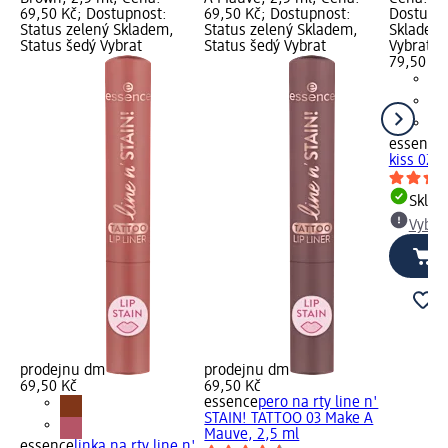
69,50 Kč; Dostupnost:
69,50 Kč; Dostupnost:
Dostupno
Status zelený Skladem,
Status zelený Skladem,
Skladem,
Status šedý Vybrat
Status šedý Vybrat
Vybrat p
79,50 Kč
essence
kiss 02 
Skla
Vybra
prodejnu dm
prodejnu dm
69,50 Kč
69,50 Kč
essence
pero na rty line n'
STAIN! TATTOO 03 Make A
Mauve, 2,5 ml
essence
linka na rty line n'