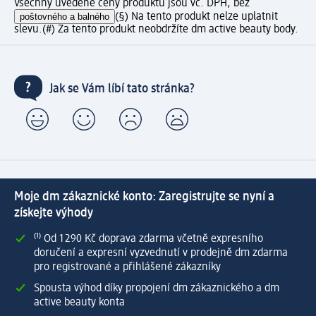
Všechny uvedené ceny produktů jsou vč. DPH, bez
poštovného a balného
(§) Na tento produkt nelze uplatnit
slevu.
(#) Za tento produkt neobdržíte dm active beauty body.
Jak se Vám líbí tato stránka?
Moje dm zákaznické konto: Zaregistrujte se nyní a
získejte výhody
⁽¹⁾ Od 1 290 Kč doprava zdarma včetně expresního
doručení a expresní vyzvednutí v prodejně dm zdarma
pro registrované a přihlášené zákazníky
Spousta výhod díky propojení dm zákaznického a dm
active beauty konta