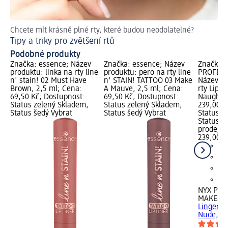
Chcete mít krásně plné rty, které budou neodolatelné?
Nec
Tipy a triky pro zvětšení rtů
Le
Podobné produkty
Značka: essence; Název
Značka: essence; Název
Značka:
produktu: linka na rty line
produktu: pero na rty line
PROFESS
n' stain! 02 Must Have
n' STAIN! TATTOO 03 Make
Název pr
Brown, 2,5 ml; Cena:
A Mauve, 2,5 ml; Cena:
rty Lip L
69,50 Kč; Dostupnost:
69,50 Kč; Dostupnost:
Naughty 
Status zelený Skladem,
Status zelený Skladem,
239,00 K
Status šedý Vybrat
Status šedý Vybrat
Status z
Status š
prodejn
239,00 K
NYX PRO
MAKEUP
Lingerie
Nude, 1 