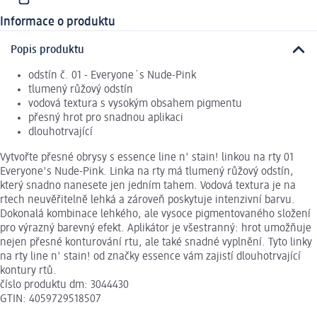
Informace o produktu
Popis produktu
odstín č. 01 - Everyone´s Nude-Pink
tlumený růžový odstín
vodová textura s vysokým obsahem pigmentu
přesný hrot pro snadnou aplikaci
dlouhotrvající
Vytvořte přesné obrysy s essence line n' stain! linkou na rty 01
Everyone's Nude-Pink. Linka na rty má tlumený růžový odstín,
který snadno nanesete jen jedním tahem. Vodová textura je na
rtech neuvěřitelně lehká a zároveň poskytuje intenzivní barvu.
Dokonalá kombinace lehkého, ale vysoce pigmentovaného složení
pro výrazný barevný efekt. Aplikátor je všestranný: hrot umožňuje
nejen přesné konturování rtu, ale také snadné vyplnění. Tyto linky
na rty line n' stain! od značky essence vám zajistí dlouhotrvající
kontury rtů.
číslo produktu dm: 3044430
GTIN: 4059729518507