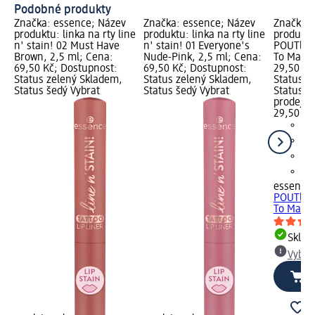
Podobné produkty
Značka: essence; Název
Značka: essence; Název
Značka: 
produktu: linka na rty line
produktu: linka na rty line
produktu
n' stain! 02 Must Have
n' stain! 01 Everyone's
POUTline 
Brown, 2,5 ml; Cena:
Nude-Pink, 2,5 ml; Cena:
To Mauve
69,50 Kč; Dostupnost:
69,50 Kč; Dostupnost:
29,50 Kč
Status zelený Skladem,
Status zelený Skladem,
Status z
Status šedý Vybrat
Status šedý Vybrat
Status š
prodejn
29,50 Kč
essence
POUTline 
To Mauve
Skla
Vybra