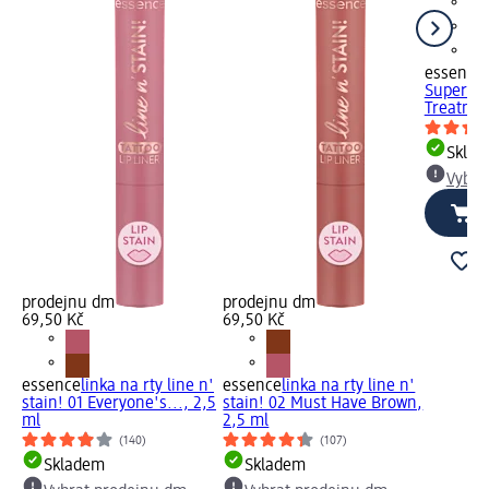
essence
Super Pe
Treatmen
Skla
Vybra
prodejnu dm
prodejnu dm
69,50 Kč
69,50 Kč
essence
linka na rty line n'
essence
linka na rty line n'
stain! 01 Everyone's..., 2,5
stain! 02 Must Have Brown,
ml
2,5 ml
(140)
(107)
Skladem
Skladem