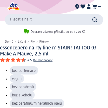
Hledat a najít
Doprava zdarma při nákupu od 1 290 Kč
Domů
Líčení
Rty
Rtěnky
essence
pero na rty line n' STAIN! TATTOO 03
Make A Mauve, 2,5 ml
4.5
(
69 hodnocení
)
bez parfemace
vegan
bez parabenů
bez alkoholu
bez parafínů/minerálních olejů