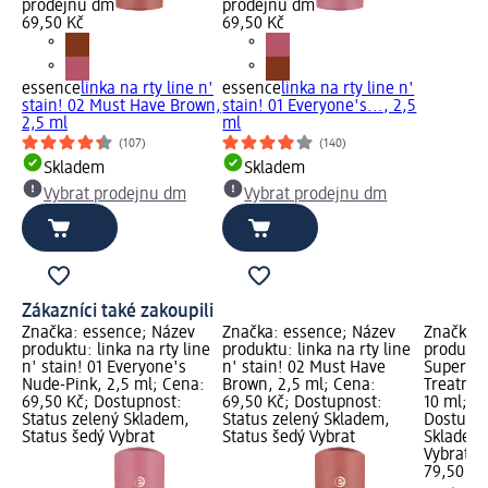
prodejnu dm
prodejnu dm
69,50 Kč
69,50 Kč
essence
linka na rty line n'
essence
linka na rty line n'
stain! 02 Must Have Brown,
stain! 01 Everyone's..., 2,5
2,5 ml
ml
(107)
(140)
Skladem
Skladem
Vybrat prodejnu dm
Vybrat prodejnu dm
Zákazníci také zakoupili
Značka: essence; Název
Značka: essence; Název
Značka: 
produktu: linka na rty line
produktu: linka na rty line
produktu
n' stain! 01 Everyone's
n' stain! 02 Must Have
Super Pe
Nude-Pink, 2,5 ml; Cena:
Brown, 2,5 ml; Cena:
Treatmen
69,50 Kč; Dostupnost:
69,50 Kč; Dostupnost:
10 ml; C
Status zelený Skladem,
Status zelený Skladem,
Dostupno
Status šedý Vybrat
Status šedý Vybrat
Skladem,
Vybrat p
79,50 Kč