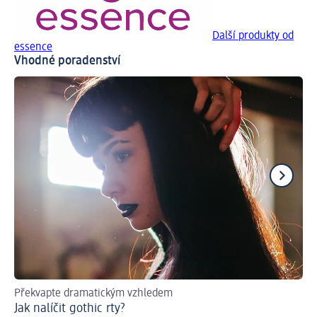
Další produkty od
essence
Vhodné poradenství
Překvapte dramatickým vzhledem
Ru
Jak nalíčit gothic rty?
Ja