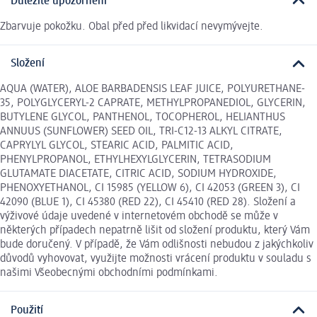
Důležité upozornění
Zbarvuje pokožku. Obal před před likvidací nevymývejte.
Složení
AQUA (WATER), ALOE BARBADENSIS LEAF JUICE, POLYURETHANE-
35, POLYGLYCERYL-2 CAPRATE, METHYLPROPANEDIOL, GLYCERIN,
BUTYLENE GLYCOL, PANTHENOL, TOCOPHEROL, HELIANTHUS
ANNUUS (SUNFLOWER) SEED OIL, TRI-C12-13 ALKYL CITRATE,
CAPRYLYL GLYCOL, STEARIC ACID, PALMITIC ACID,
PHENYLPROPANOL, ETHYLHEXYLGLYCERIN, TETRASODIUM
GLUTAMATE DIACETATE, CITRIC ACID, SODIUM HYDROXIDE,
PHENOXYETHANOL, CI 15985 (YELLOW 6), CI 42053 (GREEN 3), CI
42090 (BLUE 1), CI 45380 (RED 22), CI 45410 (RED 28). Složení a
výživové údaje uvedené v internetovém obchodě se může v
některých případech nepatrně lišit od složení produktu, který Vám
bude doručený. V případě, že Vám odlišnosti nebudou z jakýchkoliv
důvodů vyhovovat, využijte možnosti vrácení produktu v souladu s
našimi Všeobecnými obchodními podmínkami.
Použití