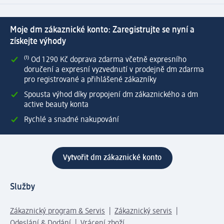
Moje dm zákaznické konto: Zaregistrujte se nyní a
získejte výhody
⁽¹⁾ Od 1 290 Kč doprava zdarma včetně expresního
doručení a expresní vyzvednutí v prodejně dm zdarma
pro registrované a přihlášené zákazníky
Spousta výhod díky propojení dm zákaznického a dm
active beauty konta
Rychlé a snadné nakupování
Vytvořit dm zákaznické konto
Služby
Zákaznický program & Servis
Zákaznický servis
Odeslání & Dodání
Vrácení zboží