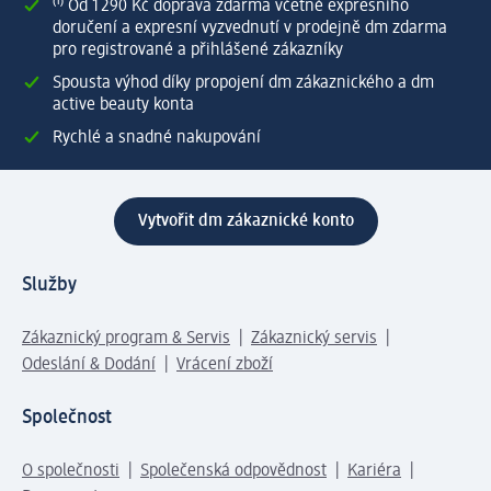
⁽¹⁾ Od 1 290 Kč doprava zdarma včetně expresního
doručení a expresní vyzvednutí v prodejně dm zdarma
pro registrované a přihlášené zákazníky
Spousta výhod díky propojení dm zákaznického a dm
active beauty konta
Rychlé a snadné nakupování
Vytvořit dm zákaznické konto
Služby
Zákaznický program & Servis
Zákaznický servis
Odeslání & Dodání
Vrácení zboží
Společnost
O společnosti
Společenská odpovědnost
Kariéra