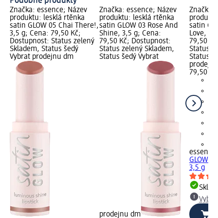
Podobné produkty
Značka: essence; Název
Značka: essence; Název
Značka: 
produktu: lesklá rtěnka
produktu: lesklá rtěnka
produktu
satin GLOW 05 Chai There!,
satin GLOW 03 Rose And
satin GL
3,5 g; Cena: 79,50 Kč;
Shine, 3,5 g; Cena:
Love, 3,
Dostupnost: Status zelený
79,50 Kč; Dostupnost:
79,50 Kč
Skladem, Status šedý
Status zelený Skladem,
Status z
Vybrat prodejnu dm
Status šedý Vybrat
Status š
prodejn
79,50 Kč
+2
essence
GLOW 01 
3,5 g
Skla
Vybra
prodejnu dm