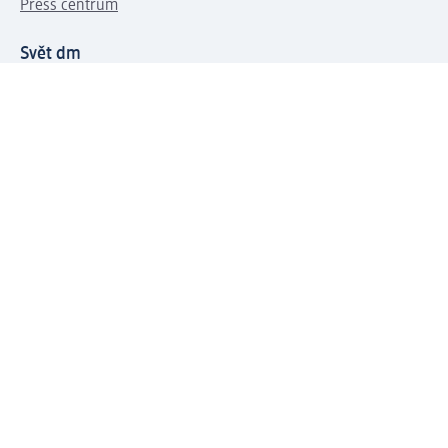
Press centrum
Svět dm
Platební možnosti
Spojte se s dm