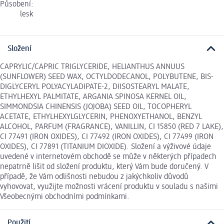
Působení:
lesk
Složení
CAPRYLIC/CAPRIC TRIGLYCERIDE, HELIANTHUS ANNUUS
(SUNFLOWER) SEED WAX, OCTYLDODECANOL, POLYBUTENE, BIS-
DIGLYCERYL POLYACYLADIPATE-2, DIISOSTEARYL MALATE,
ETHYLHEXYL PALMITATE, ARGANIA SPINOSA KERNEL OIL,
SIMMONDSIA CHINENSIS (JOJOBA) SEED OIL, TOCOPHERYL
ACETATE, ETHYLHEXYLGLYCERIN, PHENOXYETHANOL, BENZYL
ALCOHOL, PARFUM (FRAGRANCE), VANILLIN, CI 15850 (RED 7 LAKE),
CI 77491 (IRON OXIDES), CI 77492 (IRON OXIDES), CI 77499 (IRON
OXIDES), CI 77891 (TITANIUM DIOXIDE). Složení a výživové údaje
uvedené v internetovém obchodě se může v některých případech
nepatrně lišit od složení produktu, který Vám bude doručený. V
případě, že Vám odlišnosti nebudou z jakýchkoliv důvodů
vyhovovat, využijte možnosti vrácení produktu v souladu s našimi
Všeobecnými obchodními podmínkami.
Použití