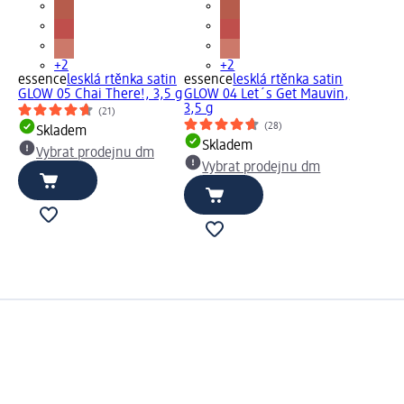
+2
+2
essence
lesklá rtěnka satin
essence
lesklá rtěnka satin
GLOW 05 Chai There!, 3,5 g
GLOW 04 Let´s Get Mauvin,
3,5 g
(21)
(28)
Skladem
Skladem
Vybrat prodejnu dm
Vybrat prodejnu dm