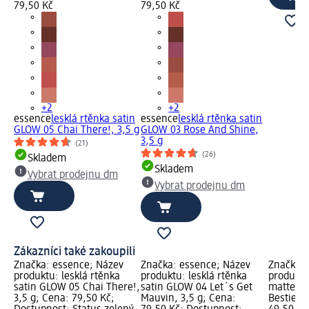
79,50 Kč
79,50 Kč
+2
+2
essence
lesklá rtěnka satin
essence
lesklá rtěnka satin
GLOW 05 Chai There!, 3,5 g
GLOW 03 Rose And Shine,
3,5 g
(21)
(26)
Skladem
Skladem
Vybrat prodejnu dm
Vybrat prodejnu dm
Zákazníci také zakoupili
Značka: essence; Název
Značka: essence; Název
Značka: 
produktu: lesklá rtěnka
produktu: lesklá rtěnka
produktu
satin GLOW 05 Chai There!,
satin GLOW 04 Let´s Get
matte co
3,5 g; Cena: 79,50 Kč;
Mauvin, 3,5 g; Cena:
Bestie, 0