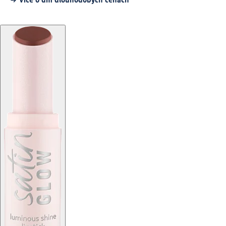
Více o dm dlouhodobých cenách