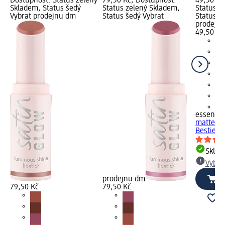
Dostupnost: Status zelený
79,50 Kč; Dostupnost:
49,50 Kč
Skladem, Status šedý
Status zelený Skladem,
Status z
Vybrat prodejnu dm
Status šedý Vybrat
Status š
prodejn
49,50 Kč
+3
essence
matte co
Bestie, 0
Skla
Vybra
prodejnu dm
79,50 Kč
79,50 Kč