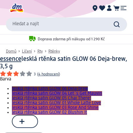
Hledat a najít
Doprava zdarma při nákupu od 1 290 Kč
Domů
Líčení
Rty
Rtěnky
essence
lesklá rtěnka satin GLOW 06 Deja-brew,
3,5 g
3
(
4 hodnocení
)
Barva
lesklá rtěnka satin GLOW 06 Deja-brew
lesklá rtěnka satin GLOW 04 Let´s Get Mauvin
lesklá rtěnka satin GLOW 05 Chai There!
lesklá rtěnka satin GLOW 01 Whole Latte Love
lesklá rtěnka satin GLOW 03 Rose And Shine
lesklá rtěnka satin GLOW 02 Blushin It