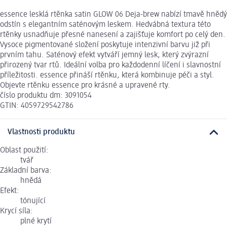
essence lesklá rtěnka satin GLOW 06 Deja-brew nabízí tmavě hnědý
odstín s elegantním saténovým leskem. Hedvábná textura této
rtěnky usnadňuje přesné nanesení a zajišťuje komfort po celý den.
Vysoce pigmentované složení poskytuje intenzivní barvu již při
prvním tahu. Saténový efekt vytváří jemný lesk, který zvýrazní
přirozený tvar rtů. Ideální volba pro každodenní líčení i slavnostní
příležitosti. essence přináší rtěnku, která kombinuje péči a styl.
Objevte rtěnku essence pro krásné a upravené rty.
číslo produktu dm: 3091054
GTIN: 4059729542786
Vlastnosti produktu
Oblast použití:
tvář
Základní barva:
hnědá
Efekt:
tónující
Krycí síla:
plné krytí