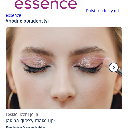
Další produkty od
essence
Vhodné poradenství
Lesklé líčení je in
Ru
Jak na glossy make-up?
Ja