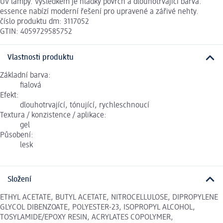
UV lampy. Výsledkem je hladký povrch a dlouhotrvající barva.
essence nabízí moderní řešení pro upravené a zářivé nehty.
číslo produktu dm: 3117052
GTIN: 4059729585752
Vlastnosti produktu
Základní barva:
fialová
Efekt:
dlouhotrvající, tónující, rychleschnoucí
Textura / konzistence / aplikace:
gel
Působení:
lesk
Složení
ETHYL ACETATE, BUTYL ACETATE, NITROCELLULOSE, DIPROPYLENE
GLYCOL DIBENZOATE, POLYESTER-23, ISOPROPYL ALCOHOL,
TOSYLAMIDE/EPOXY RESIN, ACRYLATES COPOLYMER,