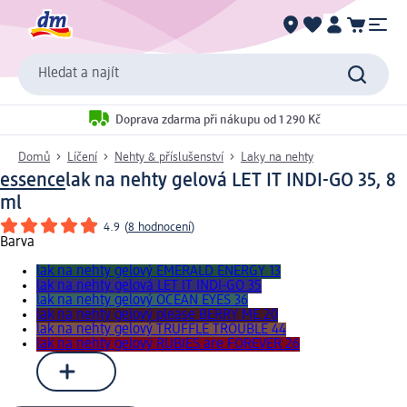
Hledat a najít
Doprava zdarma při nákupu od 1 290 Kč
Domů
Líčení
Nehty & příslušenství
Laky na nehty
essence
lak na nehty gelová LET IT INDI-GO 35, 8
ml
4.9
(
8 hodnocení
)
Barva
lak na nehty gelový EMERALD ENERGY 13
lak na nehty gelová LET IT INDI-GO 35
lak na nehty gelový OCEAN EYES 36
lak na nehty gelový please BERRY ME 20
lak na nehty gelový TRUFFLE TROUBLE 44
lak na nehty gelový RUBIES are FOREVER 26