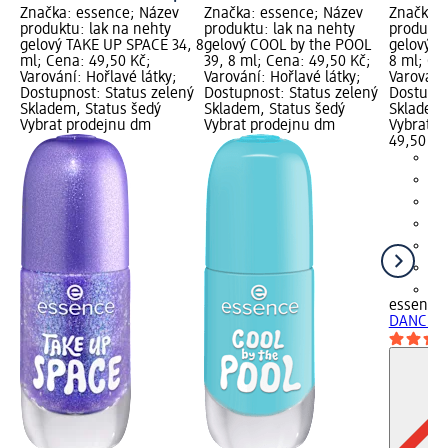
Značka: essence; Název
Značka: essence; Název
Značka: 
produktu: lak na nehty
produktu: lak na nehty
produktu
gelový TAKE UP SPACE 34, 8
gelový COOL by the POOL
gelový 
ml; Cena: 49,50 Kč;
39, 8 ml; Cena: 49,50 Kč;
8 ml; Ce
Varování: Hořlavé látky;
Varování: Hořlavé látky;
Varování:
Dostupnost: Status zelený
Dostupnost: Status zelený
Dostupno
Skladem, Status šedý
Skladem, Status šedý
Skladem,
Vybrat prodejnu dm
Vybrat prodejnu dm
Vybrat p
49,50 Kč
+1
essence
DANCING