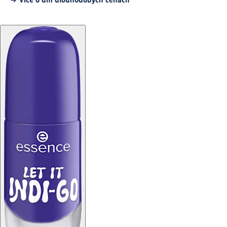
Více o dm dlouhodobých cenách