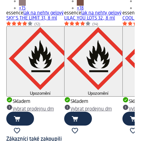
+15
+18
+1
essence
lak na nehty gelový
essence
lak na nehty gelový
essence
SKY'S THE LIMIT 31, 8 ml
LILAC YOU LOTS 32, 8 ml
COOL by 
(12)
(14)
Upozornění
Upozornění
Skladem
Skladem
Skla
Vybrat prodejnu dm
Vybrat prodejnu dm
Vybra
Zákazníci také zakoupili