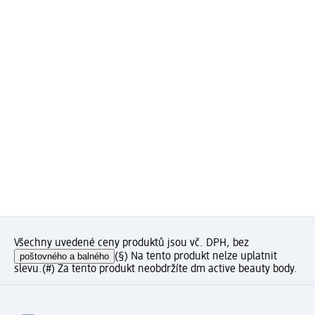
Všechny uvedené ceny produktů jsou vč. DPH, bez
poštovného a balného
(§) Na tento produkt nelze uplatnit
slevu.
(#) Za tento produkt neobdržíte dm active beauty body.