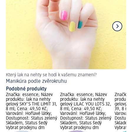
Který lak na nehty se hodí k vašemu znamení?
El
Manikúra podle zvěrokruhu
Če
Podobné produkty
Značka: essence; Název
Značka: essence; Název
Značka: 
produktu: lak na nehty
produktu: lak na nehty
produktu
gelový SKY'S THE LIMIT 31,
gelový LILAC YOU LOTS 32,
gelový C
8 ml; Cena: 49,50 Kč;
8 ml; Cena: 49,50 Kč;
39, 8 ml
Varování: Hořlavé látky;
Varování: Hořlavé látky;
Varování:
Dostupnost: Status zelený
Dostupnost: Status zelený
Dostupno
Skladem, Status šedý
Skladem, Status šedý
Skladem,
Vybrat prodejnu dm
Vybrat prodejnu dm
Vybrat p