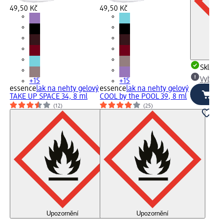
49,50 Kč
49,50 Kč
Skla
Vybra
+15
+15
essence
lak na nehty gelový
essence
lak na nehty gelový
TAKE UP SPACE 34, 8 ml
COOL by the POOL 39, 8 ml
(12)
(25)
Upozornění
Upozornění