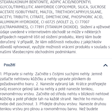
STEARALKONIUM BENTONITE, ADIPIC ACID/NEOPENTYL
GLYCOL/TRIMELLITIC ANHYDRIDE COPOLYMER, SILICA, SUCROSE
ACETATE ISOBUTYRATE, MALTOL, TRIETHOXYCAPRYLYLSILANE,
ACETYL TRIBUTYL CITRATE, DIMETHICONE, PHOSPHORIC ACID,
ALUMINUM HYDROXIDE, CI 60725 (VIOLET 2), CI 77007
(ULTRAMARINES), CI 77891 (TITANIUM DIOXIDE). Složení a výživové
údaje uvedené v internetovém obchodě se může v některých
případech nepatrně lišit od složení produktu, který Vám bude
doručený. V případě, že Vám odlišnosti nebudou z jakýchkoliv
důvodů vyhovovat, využijte možnosti vrácení produktu v souladu s
našimi Všeobecnými obchodními podmínkami.
Použití
1. Připravte si nehty: Začněte s čistými suchými nehty. Jemně
zatlačte nehtovou kůžičku a nehty upravte pilníkem do
požadovaného tvaru. 2. Naneste vybraný lak: Krátce protřepejte
svůj essence gelový lak na nehty a poté naneste tenkou,
rovnoměrnou vrstvu. Začněte od středu nehtu v blízkosti nehtové
kůžičky a poté přidejte tah na každé straně. Nechte ho minutu
nebo dvě zaschnout. 3. Přidejte druhou vrstvu: Naneste druhou
tenkou vrstvu pro plnou a rovnoměrnou barvu. Než budete