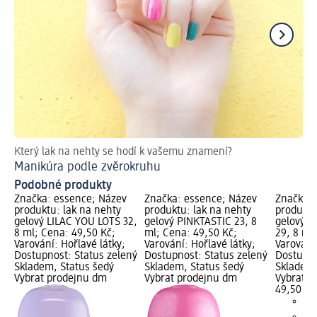
Který lak na nehty se hodí k vašemu znamení?
Ge
Manikúra podle zvěrokruhu
Podobné produkty
Značka: essence; Název
Značka: essence; Název
Značka: 
produktu: lak na nehty
produktu: lak na nehty
produktu
gelový LILAC YOU LOTS 32,
gelový PINKTASTIC 23, 8
gelový G
8 ml; Cena: 49,50 Kč;
ml; Cena: 49,50 Kč;
29, 8 ml
Varování: Hořlavé látky;
Varování: Hořlavé látky;
Varování:
Dostupnost: Status zelený
Dostupnost: Status zelený
Dostupno
Skladem, Status šedý
Skladem, Status šedý
Skladem,
Vybrat prodejnu dm
Vybrat prodejnu dm
Vybrat p
49,50 Kč