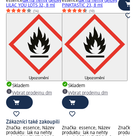
essence
lak na nehty gelový
essence
lak na nehty gelový
LILAC YOU LOTS 32, 8 ml
PINKTASTIC 23, 8 ml
(14)
(10)
Upozornění
Upozornění
Skladem
Skladem
Vybrat prodejnu dm
Vybrat prodejnu dm
Zákazníci také zakoupili
Značka: essence; Název
Značka: essence; Název
Značka: 
produktu: lak na nehty
produktu: lak na nehty
produktu