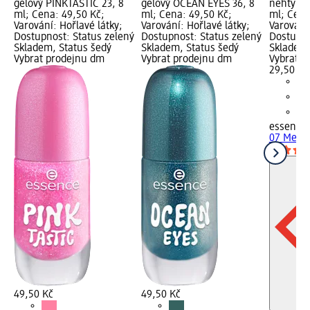
gelový PINKTASTIC 23, 8
gelový OCEAN EYES 36, 8
nehty 07
ml; Cena: 49,50 Kč;
ml; Cena: 49,50 Kč;
ml; Cena
Varování: Hořlavé látky;
Varování: Hořlavé látky;
Varování:
Dostupnost: Status zelený
Dostupnost: Status zelený
Dostupno
Skladem, Status šedý
Skladem, Status šedý
Skladem,
Vybrat prodejnu dm
Vybrat prodejnu dm
Vybrat p
29,50 Kč
essence
07 Merma
49,50 Kč
49,50 Kč