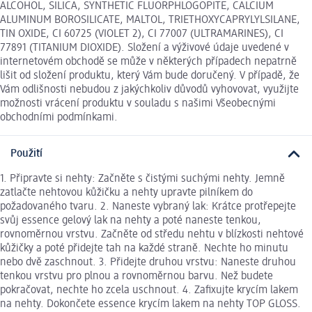
ALCOHOL, SILICA, SYNTHETIC FLUORPHLOGOPITE, CALCIUM
ALUMINUM BOROSILICATE, MALTOL, TRIETHOXYCAPRYLYLSILANE,
TIN OXIDE, CI 60725 (VIOLET 2), CI 77007 (ULTRAMARINES), CI
77891 (TITANIUM DIOXIDE). Složení a výživové údaje uvedené v
internetovém obchodě se může v některých případech nepatrně
lišit od složení produktu, který Vám bude doručený. V případě, že
Vám odlišnosti nebudou z jakýchkoliv důvodů vyhovovat, využijte
možnosti vrácení produktu v souladu s našimi Všeobecnými
obchodními podmínkami.
Použití
1. Připravte si nehty: Začněte s čistými suchými nehty. Jemně
zatlačte nehtovou kůžičku a nehty upravte pilníkem do
požadovaného tvaru. 2. Naneste vybraný lak: Krátce protřepejte
svůj essence gelový lak na nehty a poté naneste tenkou,
rovnoměrnou vrstvu. Začněte od středu nehtu v blízkosti nehtové
kůžičky a poté přidejte tah na každé straně. Nechte ho minutu
nebo dvě zaschnout. 3. Přidejte druhou vrstvu: Naneste druhou
tenkou vrstvu pro plnou a rovnoměrnou barvu. Než budete
pokračovat, nechte ho zcela uschnout. 4. Zafixujte krycím lakem
na nehty. Dokončete essence krycím lakem na nehty TOP GLOSS.