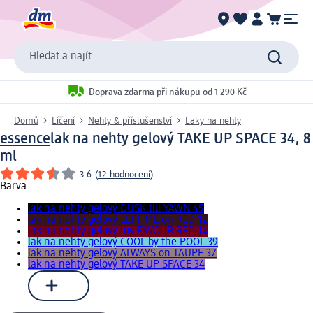
Hledat a najít
Doprava zdarma při nákupu od 1 290 Kč
Domů
Líčení
Nehty & příslušenství
Laky na nehty
essence
lak na nehty gelový TAKE UP SPACE 34, 8
ml
3.6
(
12 hodnocení
)
Barva
lak na nehty gelový DUSK till YAWN 45
lak na nehty gelový LEFT ME on RED 12
lak na nehty gelový my FAVOUR RED 14
lak na nehty gelový COOL by the POOL 39
lak na nehty gelový ALWAYS on TAUPE 37
lak na nehty gelový TAKE UP SPACE 34