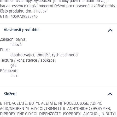
nutnosti UV lampy. Výsledkem je hladký povrch a dlouhotrvající
barva. essence nabízí moderní řešení pro upravené a zářivé nehty.
číslo produktu dm: 3116557
GTIN: 4059729585745
Vlastnosti produktu
Základní barva:
fialová
Efekt:
dlouhotrvající, tónující, rychleschnoucí
Textura / konzistence / aplikace:
gel
Působení:
lesk
Složení
ETHYL ACETATE, BUTYL ACETATE, NITROCELLULOSE, ADIPIC
ACID/NEOPENTYL GLYCOL/TRIMELLITIC ANHYDRIDE COPOLYMER,
DIPROPYLENE GLYCOL DIBENZOATE, ISOPROPYL ALCOHOL, N-BUTYL