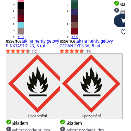
Skla
Vybra
+15
+18
essence
lak na nehty gelový
essence
lak na nehty gelový
PINKTASTIC 23, 8 ml
OCEAN EYES 36, 8 ml
(10)
(19)
Upozornění
Upozornění
Skladem
Skladem
Vybrat prodejnu dm
Vybrat prodejnu dm