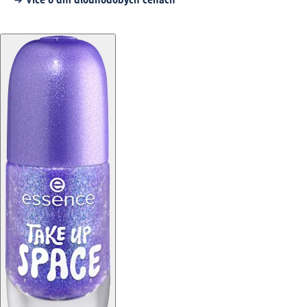
Více o dm dlouhodobých cenách